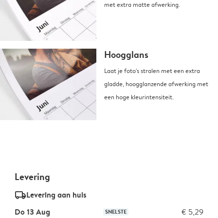
met extra matte afwerking.
Hoogglans
Laat je foto's stralen met een extra
gladde, hoogglanzende afwerking met
een hoge kleurintensiteit.
Levering
delivery_standard_v2
Levering aan huis
Do 13 Aug
€ 5,29
SNELSTE