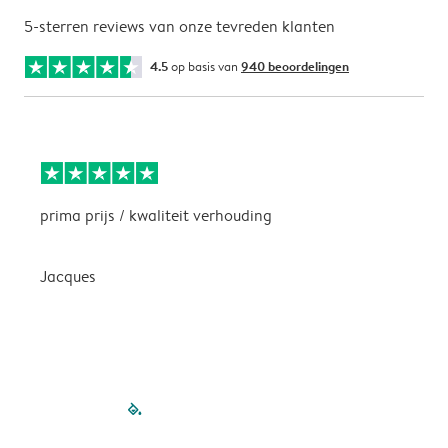
5-sterren reviews van onze tevreden klanten
4.5
op basis van
940 beoordelingen
prima prijs / kwaliteit verhouding
H
Jacques
filled-pagination
outlined-paginatio
outlined-paginat
outlined-pagin
outlined-pag
outlined-p