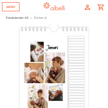
profile
shopping_cart
MENU
Fotokalender A5
Dit ben ik