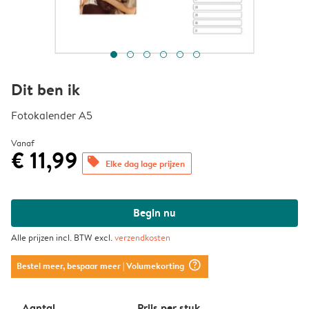
Dit ben ik
Fotokalender A5
Vanaf
€ 11,99
offers
Elke dag lage prijzen
Begin nu
Alle prijzen incl. BTW excl.
verzendkosten
question_mark_circle
Bestel meer, bespaar meer
| Volumekorting
Aantal
Prijs per stuk