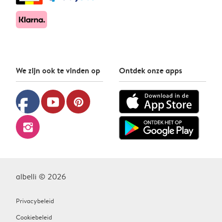
We zijn ook te vinden op
Ontdek onze apps
facebook
youtube
pinterest
instagram
albelli © 2026
Privacybeleid
Cookiebeleid