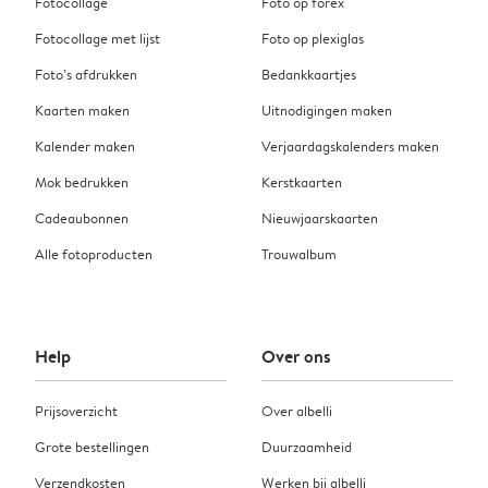
Fotocollage
Foto op forex
Fotocollage met lijst
Foto op plexiglas
Foto’s afdrukken
Bedankkaartjes
Kaarten maken
Uitnodigingen maken
Kalender maken
Verjaardagskalenders maken
Mok bedrukken
Kerstkaarten
Cadeaubonnen
Nieuwjaarskaarten
Alle fotoproducten
Trouwalbum
Help
Over ons
Prijsoverzicht
Over albelli
Grote bestellingen
Duurzaamheid
Verzendkosten
Werken bij albelli