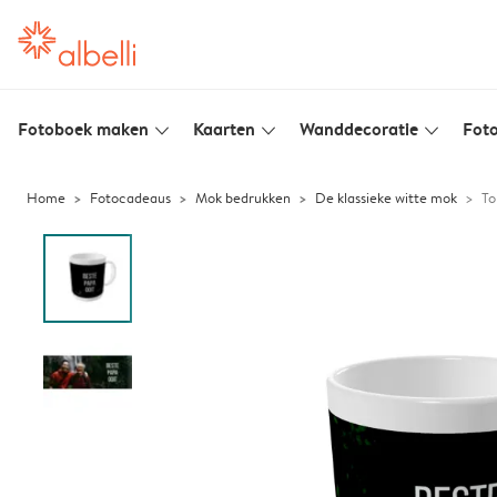
Fotoboek maken
Kaarten
Wanddecoratie
Foto
slim_arrow_down
slim_arrow_down
slim_arrow_down
Home
Fotocadeaus
Mok bedrukken
De klassieke witte mok
To