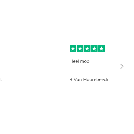
Heel mooi
slim_arrow_right
t
B Van Hoorebeeck