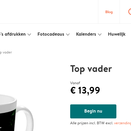
question
Blog
's afdrukken
Fotocadeaus
Kalenders
Huwelijk
slim_arrow_down
slim_arrow_down
slim_arrow_down
p vader
Top vader
Vanaf
€ 13,99
Begin nu
Alle prijzen incl. BTW excl.
verzendin