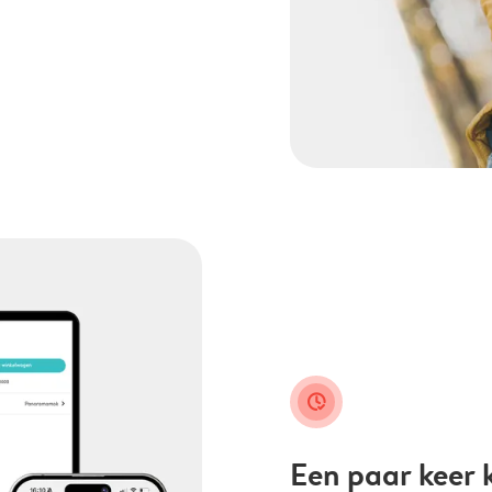
clock_check
Een paar keer k