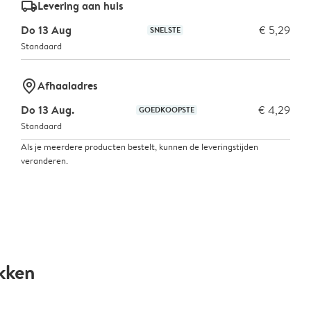
delivery_standard_v2
Levering aan huis
Do 13 Aug
€ 5,29
SNELSTE
Standaard
marker-pin
Afhaaladres
Do 13 Aug.
€ 4,29
GOEDKOOPSTE
Standaard
Als je meerdere producten bestelt, kunnen de leveringstijden
veranderen.
kken