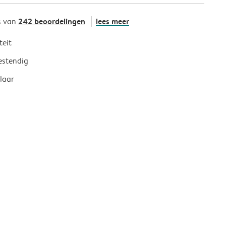
242 beoordelingen
lees meer
s van
teit
estendig
laar