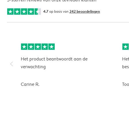
4.7
op basis van
242 beoordelingen
Het product beantwoordt aan de
Het
slim_arrow_left
verwachting
bes
Carine R.
To