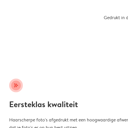
Gedrukt in 
stars_plus
Eersteklas kwaliteit
Haarscherpe foto's afgedrukt met een hoogwaardige afwerk
dat je foto's er op hun best uitzien.