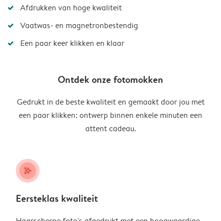
Afdrukken van hoge kwaliteit
Vaatwas- en magnetronbestendig
Een paar keer klikken en klaar
Ontdek onze fotomokken
Gedrukt in de beste kwaliteit en gemaakt door jou met
een paar klikken: ontwerp binnen enkele minuten een
attent cadeau.
stars_plus
Eersteklas kwaliteit
Haarscherpe foto's afgedrukt met een hoogwaardige