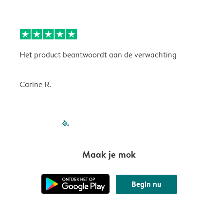
Het product beantwoordt aan de verwachting
H
Carine R.
filled-pagination
outlined-paginatio
outlined-paginat
outlined-pagin
outlined-pag
outlined-p
Maak je mok
Begin nu