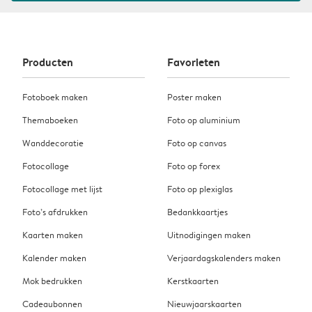
Producten
Favorieten
Fotoboek maken
Poster maken
Themaboeken
Foto op aluminium
Wanddecoratie
Foto op canvas
Fotocollage
Foto op forex
Fotocollage met lijst
Foto op plexiglas
Foto’s afdrukken
Bedankkaartjes
Kaarten maken
Uitnodigingen maken
Kalender maken
Verjaardagskalenders maken
Mok bedrukken
Kerstkaarten
Cadeaubonnen
Nieuwjaarskaarten