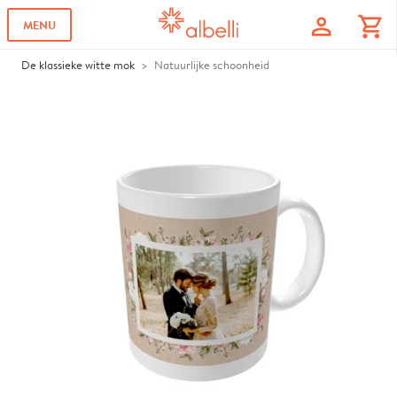
profile
shopping_cart
MENU
De klassieke witte mok
Natuurlijke schoonheid