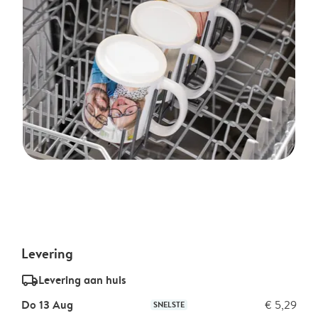
Levering
delivery_standard_v2
Levering aan huis
Do 13 Aug
€ 5,29
SNELSTE