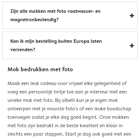
Al onze foto mokken hebben de afmetingen 8,2 x 9,5
een boost te geven. Perfect als relatiegeschenk of om
Zijn alle mokken met foto vaatwasser- en
cm. De inhoud bedraagt 285 ml.
de kantine op het werk te voorzien van stijlvolle
magnetronbestendig?
koffiemokken met foto.
Bijna allemaal. Onze gepersonaliseerde foto mokken
Kan ik mijn bestelling buiten Europa laten
kunnen zowel in de vaatwasser als in de magnetron.
verzenden?
Heel handig: je kunt er dus uit drinken, je drank
opwarmen en je fotomok na de afwas opnieuw
Voor bestellingen buiten de EU zijn de verzendkosten
gebruiken. De enige uitzondering hierop zijn onze
Mok bedrukken met foto
afhankelijk van je afleveradres en worden deze tijdens
magische mokken. Wij raden je aan om deze mok met
het bestelproces berekend. Hou er rekening mee dat
Maak een leuk cadeau voor vrijwel elke gelegenheid of
de hand af te wassen om het magische
de verzendkosten voor bestellingen buiten de EU geen
voeg een persoonlijk tintje toe aan je interieur met een
verrassingseffect zo goed mogelijk te behouden.
eventuele bijkomende kosten van het land omvatten,
unieke mok met foto. Bij albelli kun je je eigen mok
zoals invoerrechten, invoer-btw en douanekosten. Wij
ontwerpen met je mooiste foto's of een leuke boodschap
zijn niet verantwoordelijk voor deze kosten. Je kunt
toevoegen zodat je elke dag goed begint. Onze mokken
contact opnemen met je lokale douane-autoriteiten
met foto zijn bedrukt in de beste kwaliteit en klaar in
om te zien of er extra kosten moeten worden betaald
slechts een paar stappen. Start je dag ook goed met een
voor je bestelling.