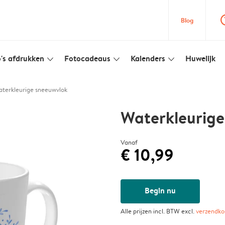
question
Blog
's afdrukken
Fotocadeaus
Kalenders
Huwelijk
slim_arrow_down
slim_arrow_down
slim_arrow_down
terkleurige sneeuwvlok
Waterkleurige
Vanaf
€ 10,99
Begin nu
Alle prijzen incl. BTW excl.
verzendko