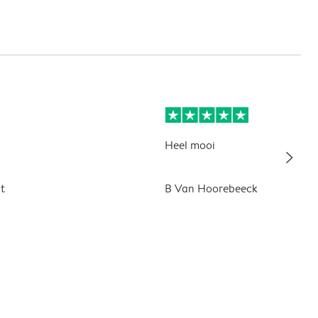
Heel mooi
slim_arrow_right
t
B Van Hoorebeeck