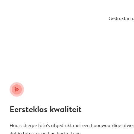
Gedrukt in 
stars_plus
Eersteklas kwaliteit
Haarscherpe foto's afgedrukt met een hoogwaardige afwerk
dat je foto's er op hun best uitzien.