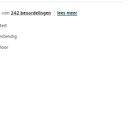
242 beoordelingen
lees meer
s van
teit
estendig
laar