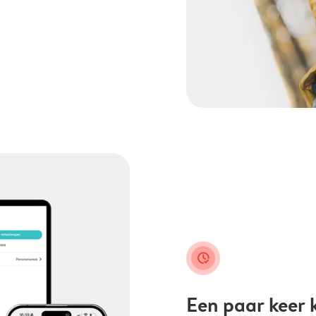
clock_check
Een paar keer k