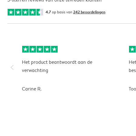
4.7
op basis van
242 beoordelingen
Het product beantwoordt aan de
Het
slim_arrow_left
verwachting
bes
Carine R.
To