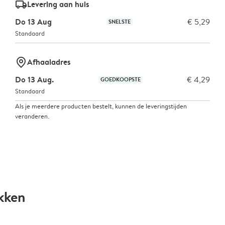
delivery_standard_v2
Levering aan huis
Do 13 Aug
€ 5,29
SNELSTE
Standaard
marker-pin
Afhaaladres
Do 13 Aug.
€ 4,29
GOEDKOOPSTE
Standaard
Als je meerdere producten bestelt, kunnen de leveringstijden
veranderen.
kken