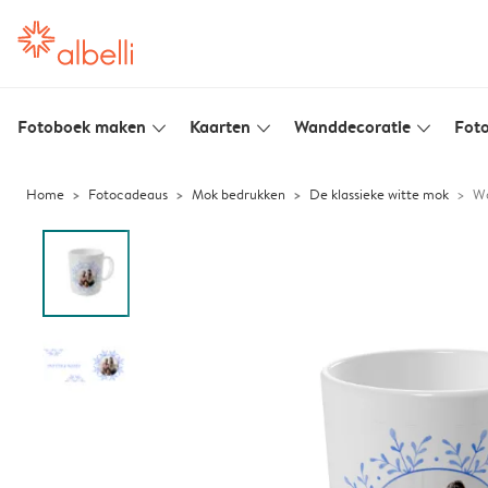
Fotoboek maken
Kaarten
Wanddecoratie
Foto
slim_arrow_down
slim_arrow_down
slim_arrow_down
Home
Fotocadeaus
Mok bedrukken
De klassieke witte mok
Wa