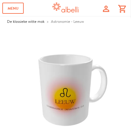
profile
shopping_cart
MENU
De klassieke witte mok
Astronomie - Leeuw