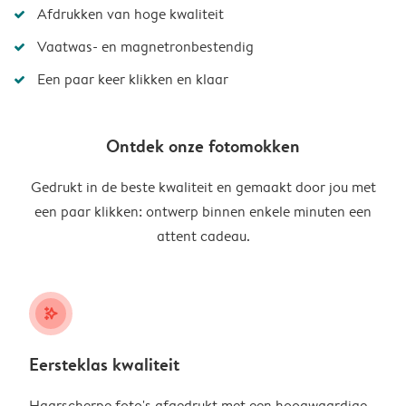
Afdrukken van hoge kwaliteit
Vaatwas- en magnetronbestendig
Een paar keer klikken en klaar
Ontdek onze fotomokken
Gedrukt in de beste kwaliteit en gemaakt door jou met
een paar klikken: ontwerp binnen enkele minuten een
attent cadeau.
stars_plus
Eersteklas kwaliteit
Haarscherpe foto's afgedrukt met een hoogwaardige