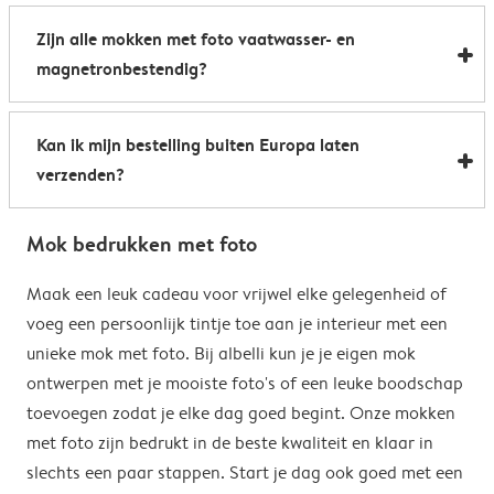
Al onze foto mokken hebben de afmetingen 8,2 x 9,5
een boost te geven. Perfect als relatiegeschenk of om
Zijn alle mokken met foto vaatwasser- en
cm. De inhoud bedraagt 285 ml.
de kantine op het werk te voorzien van stijlvolle
magnetronbestendig?
koffiemokken met foto.
Bijna allemaal. Onze gepersonaliseerde foto mokken
Kan ik mijn bestelling buiten Europa laten
kunnen zowel in de vaatwasser als in de magnetron.
verzenden?
Heel handig: je kunt er dus uit drinken, je drank
opwarmen en je fotomok na de afwas opnieuw
Voor bestellingen buiten de EU zijn de verzendkosten
gebruiken. De enige uitzondering hierop zijn onze
Mok bedrukken met foto
afhankelijk van je afleveradres en worden deze tijdens
magische mokken. Wij raden je aan om deze mok met
het bestelproces berekend. Hou er rekening mee dat
Maak een leuk cadeau voor vrijwel elke gelegenheid of
de hand af te wassen om het magische
de verzendkosten voor bestellingen buiten de EU geen
voeg een persoonlijk tintje toe aan je interieur met een
verrassingseffect zo goed mogelijk te behouden.
eventuele bijkomende kosten van het land omvatten,
unieke mok met foto. Bij albelli kun je je eigen mok
zoals invoerrechten, invoer-btw en douanekosten. Wij
ontwerpen met je mooiste foto's of een leuke boodschap
zijn niet verantwoordelijk voor deze kosten. Je kunt
toevoegen zodat je elke dag goed begint. Onze mokken
contact opnemen met je lokale douane-autoriteiten
met foto zijn bedrukt in de beste kwaliteit en klaar in
om te zien of er extra kosten moeten worden betaald
slechts een paar stappen. Start je dag ook goed met een
voor je bestelling.