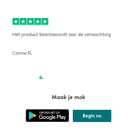
Het product beantwoordt aan de verwachting
H
Carine R.
filled-pagination
outlined-paginatio
outlined-paginat
outlined-pagin
outlined-pag
outlined-p
Maak je mok
Begin nu