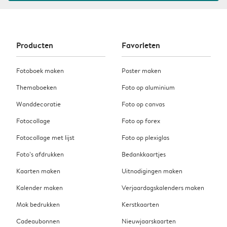
Producten
Favorieten
Fotoboek maken
Poster maken
Themaboeken
Foto op aluminium
Wanddecoratie
Foto op canvas
Fotocollage
Foto op forex
Fotocollage met lijst
Foto op plexiglas
Foto’s afdrukken
Bedankkaartjes
Kaarten maken
Uitnodigingen maken
Kalender maken
Verjaardagskalenders maken
Mok bedrukken
Kerstkaarten
Cadeaubonnen
Nieuwjaarskaarten