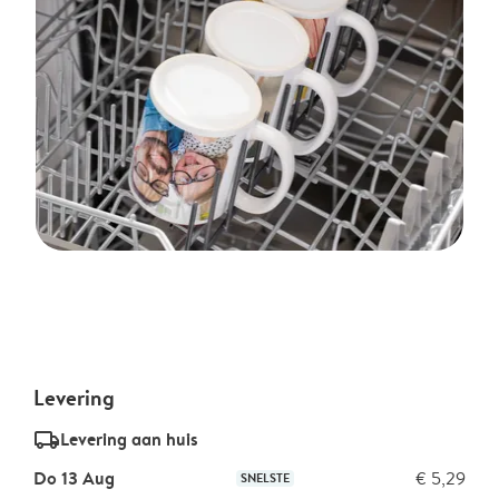
Levering
delivery_standard_v2
Levering aan huis
Do 13 Aug
€ 5,29
SNELSTE