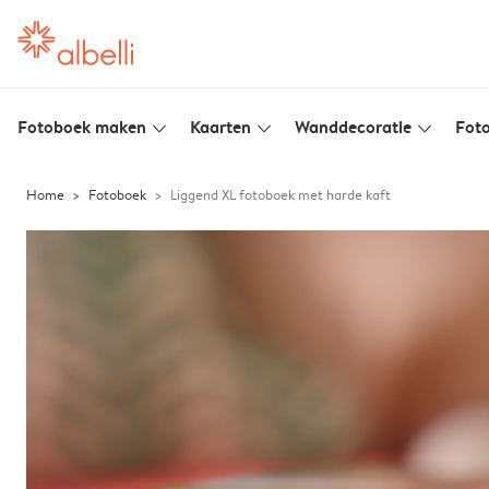
Fotoboek maken
Kaarten
Wanddecoratie
Foto
slim_arrow_down
slim_arrow_down
slim_arrow_down
Home
Fotoboek
Liggend XL fotoboek met harde kaft