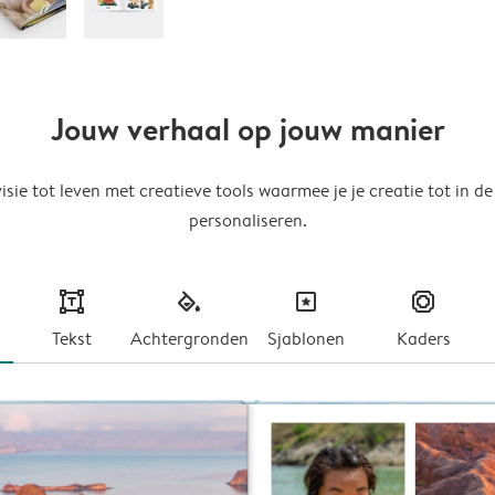
Jouw verhaal op jouw manier
isie tot leven met creatieve tools waarmee je je creatie tot in de
personaliseren.
text
fill
masks
frames
Tekst
Achtergronden
Sjablonen
Kaders