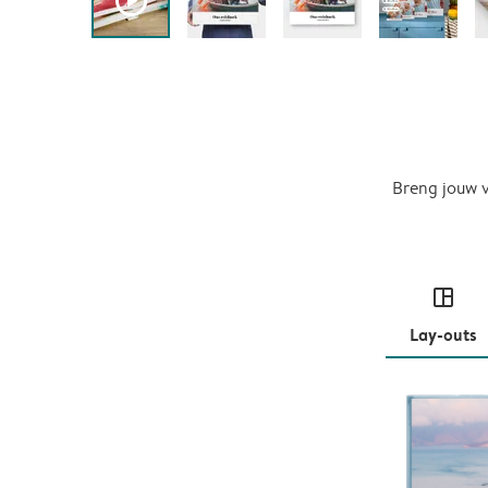
play_button_fill
Breng jouw v
layout
Lay-outs