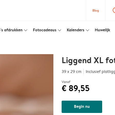
question
Blog
's afdrukken
Fotocadeaus
Kalenders
Huwelijk
slim_arrow_down
slim_arrow_down
slim_arrow_down
Liggend XL fo
39 x 29 cm
Inclusief platl
Vanaf
€ 89,55
Begin nu