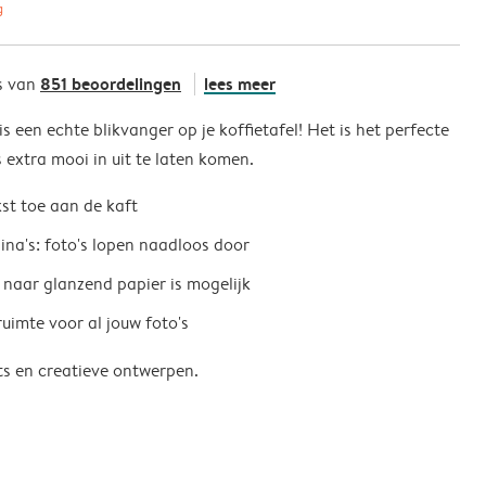
g
851 beoordelingen
lees meer
s van
 een echte blikvanger op je koffietafel! Het is het perfecte
extra mooi in uit te laten komen.
kst toe aan de kaft
na's: foto's lopen naadloos door
naar glanzend papier is mogelijk
uimte voor al jouw foto's
ts en creatieve ontwerpen.