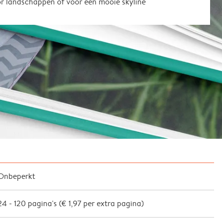
or landschappen of voor een mooie skyline
Onbeperkt
24
-
120
pagina's (
€ 1,97
per extra pagina)