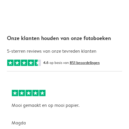
Onze klanten houden van onze fotoboeken
5-sterren reviews van onze tevreden klanten
4.6
op basis van
851 beoordelingen
Mooi gemaakt en op mooi papier.
Z
l
Magda