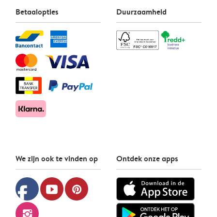
Betaalopties
Duurzaamheid
We zijn ook te vinden op
Ontdek onze apps
facebook
youtube
pinterest
instagram