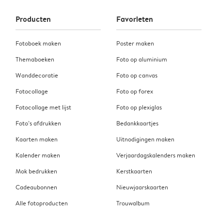
Producten
Favorieten
Fotoboek maken
Poster maken
Themaboeken
Foto op aluminium
Wanddecoratie
Foto op canvas
Fotocollage
Foto op forex
Fotocollage met lijst
Foto op plexiglas
Foto’s afdrukken
Bedankkaartjes
Kaarten maken
Uitnodigingen maken
Kalender maken
Verjaardagskalenders maken
Mok bedrukken
Kerstkaarten
Cadeaubonnen
Nieuwjaarskaarten
Alle fotoproducten
Trouwalbum