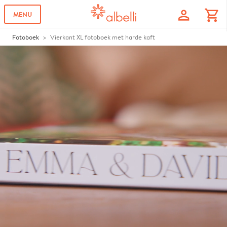
profile
shopping_cart
MENU
Fotoboek
Vierkant XL fotoboek met harde kaft