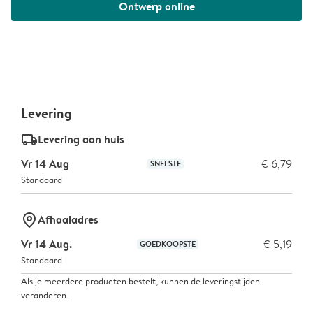
Ontwerp online
Levering
delivery_standard_v2
Levering aan huis
Vr 14 Aug
€ 6,79
SNELSTE
Standaard
marker-pin
Afhaaladres
Vr 14 Aug.
€ 5,19
GOEDKOOPSTE
Standaard
Als je meerdere producten bestelt, kunnen de leveringstijden
veranderen.