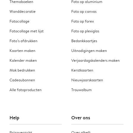
Themaboeken
Foto op aluminium
Wanddecoratie
Foto op canvas
Fotocollage
Foto op forex
Fotocollage met lijst
Foto op plexiglas
Foto’s afdrukken
Bedankkaartjes
Kaarten maken
Uitnodigingen maken
Kalender maken
Verjaardagskalenders maken
Mok bedrukken
Kerstkaarten
Cadeaubonnen
Nieuwjaarskaarten
Alle fotoproducten
Trouwalbum
Help
Over ons
Prijsoverzicht
Over albelli