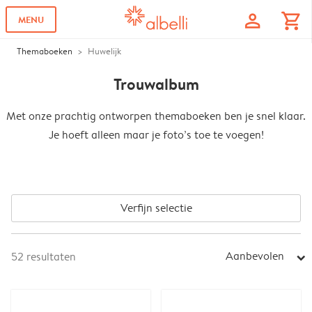
profile
shopping_cart
MENU
Themaboeken
Huwelijk
Trouwalbum
Met onze prachtig ontworpen themaboeken ben je snel klaar.
Je hoeft alleen maar je foto’s toe te voegen!
Verfijn selectie
Aanbevolen
52
resultaten
arrow_right