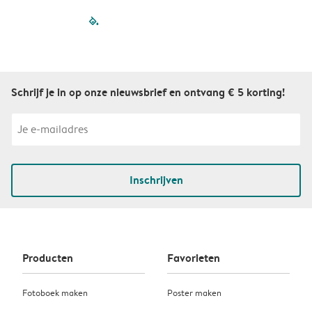
filled-pagination
outlined-paginatio
outlined-paginat
outlined-pagin
outlined-pag
outlined-p
Schrijf je in op onze nieuwsbrief en ontvang € 5 korting!
Inschrijven
Producten
Favorieten
Fotoboek maken
Poster maken