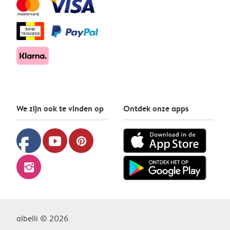
We zijn ook te vinden op
Ontdek onze apps
facebook
youtube
pinterest
instagram
albelli © 2026