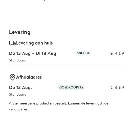
Levering
delivery_standard_v2
Levering aan huis
Do 13 Aug – Di 18 Aug
€ 4,69
SNELSTE
Standaard
marker-pin
Afhaaladres
Do 13 Aug.
€ 4,69
GOEDKOOPSTE
Standaard
Als je meerdere producten bestelt, kunnen de leveringstijden
veranderen.