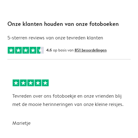
Onze klanten houden van onze fotoboeken
5-sterren reviews van onze tevreden klanten
4.6
op basis van
851 beoordelingen
Tevreden over ons fotoboekje en onze vrienden blij
m
met de mooie herinneringen van onze kleine reisjes.
k
Marietje
f