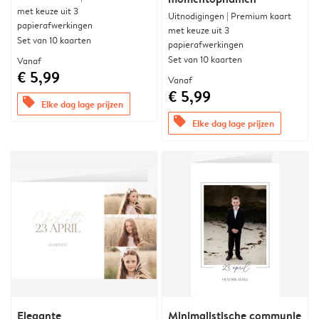
met keuze uit 3
Uitnodigingen | Premium kaart
papierafwerkingen
met keuze uit 3
Set van 10 kaarten
papierafwerkingen
Set van 10 kaarten
Vanaf
€ 5,99
Vanaf
€ 5,99
offers
Elke dag lage prijzen
offers
Elke dag lage prijzen
Elegante
Minimalistische communie