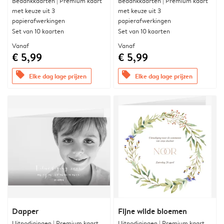
Bedankkaarten | Premium kaart
Bedankkaarten | Premium kaart
met keuze uit 3
met keuze uit 3
papierafwerkingen
papierafwerkingen
Set van 10 kaarten
Set van 10 kaarten
Vanaf
Vanaf
€ 5,99
€ 5,99
offers
offers
Elke dag lage prijzen
Elke dag lage prijzen
Dapper
Fijne wilde bloemen
Uitnodigingen | Premium kaart
Uitnodigingen | Premium kaart