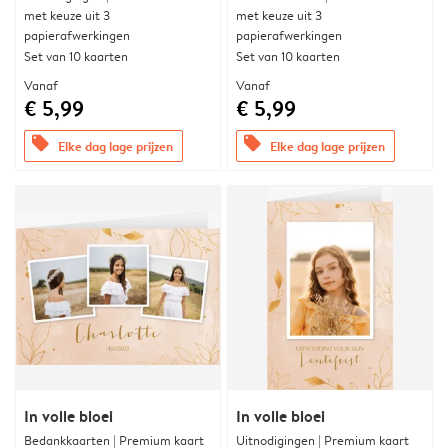
met keuze uit 3
met keuze uit 3
papierafwerkingen
papierafwerkingen
Set van 10 kaarten
Set van 10 kaarten
Vanaf
Vanaf
€ 5,99
€ 5,99
offers
offers
Elke dag lage prijzen
Elke dag lage prijzen
In volle bloei
In volle bloei
Bedankkaarten | Premium kaart
Uitnodigingen | Premium kaart