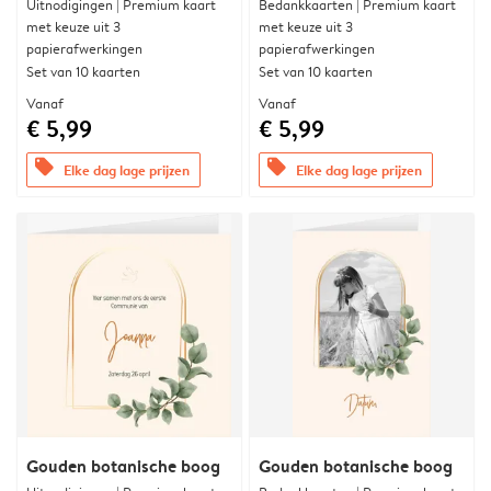
Uitnodigingen | Premium kaart
Bedankkaarten | Premium kaart
met keuze uit 3
met keuze uit 3
papierafwerkingen
papierafwerkingen
Set van 10 kaarten
Set van 10 kaarten
Vanaf
Vanaf
€ 5,99
€ 5,99
offers
offers
Elke dag lage prijzen
Elke dag lage prijzen
Gouden botanische boog
Gouden botanische boog