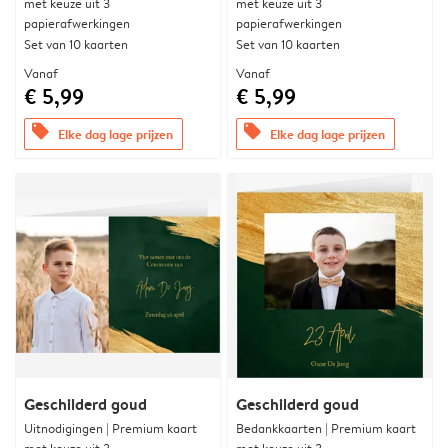
met keuze uit 3
met keuze uit 3
papierafwerkingen
papierafwerkingen
Set van 10 kaarten
Set van 10 kaarten
Vanaf
Vanaf
€ 5,99
€ 5,99
offers
offers
Elke dag lage prijzen
Elke dag lage prijzen
Geschilderd goud
Geschilderd goud
Uitnodigingen | Premium kaart
Bedankkaarten | Premium kaart