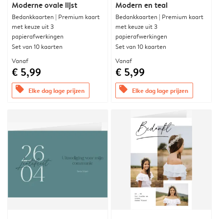
Moderne ovale lijst
Modern en teal
Bedankkaarten | Premium kaart
Bedankkaarten | Premium kaart
met keuze uit 3
met keuze uit 3
papierafwerkingen
papierafwerkingen
Set van 10 kaarten
Set van 10 kaarten
Vanaf
Vanaf
€ 5,99
€ 5,99
offers
offers
Elke dag lage prijzen
Elke dag lage prijzen