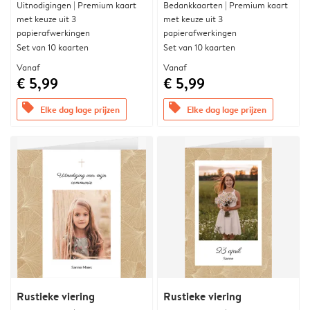
Uitnodigingen | Premium kaart
Bedankkaarten | Premium kaart
met keuze uit 3
met keuze uit 3
papierafwerkingen
papierafwerkingen
Set van 10 kaarten
Set van 10 kaarten
Vanaf
Vanaf
€ 5,99
€ 5,99
offers
offers
Elke dag lage prijzen
Elke dag lage prijzen
Rustieke viering
Rustieke viering