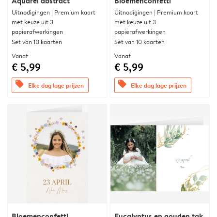
Aquarel abstract
Bloemenconfetti
Uitnodigingen | Premium kaart
Uitnodigingen | Premium kaart
met keuze uit 3
met keuze uit 3
papierafwerkingen
papierafwerkingen
Set van 10 kaarten
Set van 10 kaarten
Vanaf
Vanaf
€ 5,99
€ 5,99
offers
offers
Elke dag lage prijzen
Elke dag lage prijzen
Bloemenconfetti
Eucalyptus en gouden tak