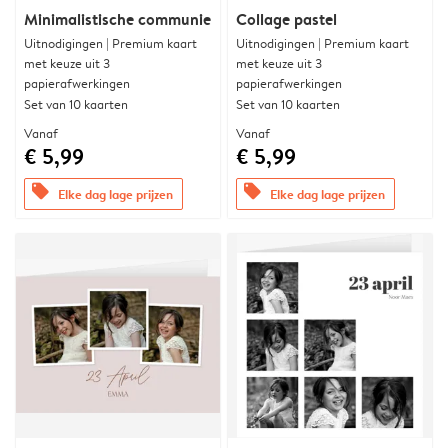
Minimalistische communie
Collage pastel
Uitnodigingen | Premium kaart
Uitnodigingen | Premium kaart
met keuze uit 3
met keuze uit 3
papierafwerkingen
papierafwerkingen
Set van 10 kaarten
Set van 10 kaarten
Vanaf
Vanaf
€ 5,99
€ 5,99
offers
offers
Elke dag lage prijzen
Elke dag lage prijzen