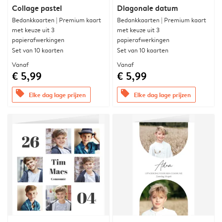
Collage pastel
Diagonale datum
Bedankkaarten | Premium kaart
Bedankkaarten | Premium kaart
met keuze uit 3
met keuze uit 3
papierafwerkingen
papierafwerkingen
Set van 10 kaarten
Set van 10 kaarten
Vanaf
Vanaf
€ 5,99
€ 5,99
offers
offers
Elke dag lage prijzen
Elke dag lage prijzen