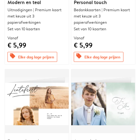
Modern en teal
Personal touch
Uitnodigingen | Premium kaart
Bedankkaarten | Premium kaart
met keuze uit 3
met keuze uit 3
papierafwerkingen
papierafwerkingen
Set van 10 kaarten
Set van 10 kaarten
Vanaf
Vanaf
€ 5,99
€ 5,99
offers
offers
Elke dag lage prijzen
Elke dag lage prijzen