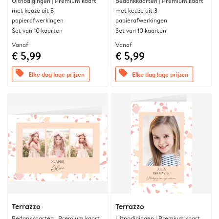
Uitnodigingen | Premium kaart
Bedankkaarten | Premium kaart
met keuze uit 3
met keuze uit 3
papierafwerkingen
papierafwerkingen
Set van 10 kaarten
Set van 10 kaarten
Vanaf
Vanaf
€ 5,99
€ 5,99
offers
offers
Elke dag lage prijzen
Elke dag lage prijzen
Terrazzo
Terrazzo
Bedankkaarten | Premium kaart
Uitnodigingen | Premium kaart