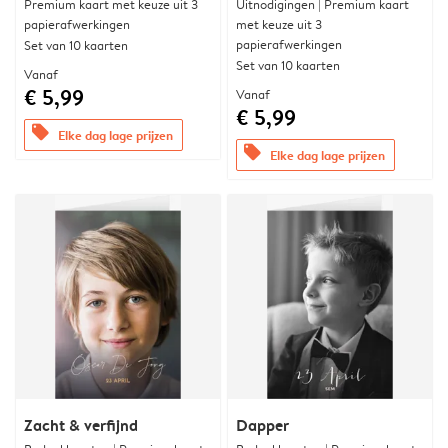
Premium kaart met keuze uit 3
Uitnodigingen | Premium kaart
papierafwerkingen
met keuze uit 3
papierafwerkingen
Set van 10 kaarten
Set van 10 kaarten
Vanaf
€ 5,99
Vanaf
€ 5,99
offers
Elke dag lage prijzen
offers
Elke dag lage prijzen
Zacht & verfijnd
Dapper