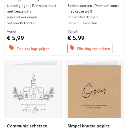
Uitnodigingen | Premium kaart
Bedankkaarten | Premium kaart
met keuze uit 3
met keuze uit 3
papierafwerkingen
papierafwerkingen
Set van 10 kaarten
Set van 10 kaarten
Vanaf
Vanaf
€ 5,99
€ 5,99
offers
offers
Elke dag lage prijzen
Elke dag lage prijzen
Communie schetsen
Simpel knutselpapier