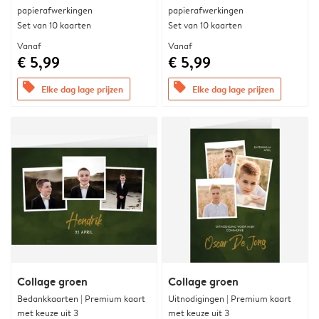
papierafwerkingen
papierafwerkingen
Set van 10 kaarten
Set van 10 kaarten
Vanaf
Vanaf
€ 5,99
€ 5,99
offers
offers
Elke dag lage prijzen
Elke dag lage prijzen
Collage groen
Collage groen
Bedankkaarten | Premium kaart
Uitnodigingen | Premium kaart
met keuze uit 3
met keuze uit 3