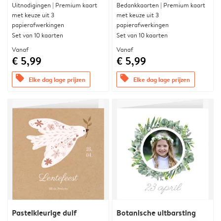
Uitnodigingen | Premium kaart
Bedankkaarten | Premium kaart
met keuze uit 3
met keuze uit 3
papierafwerkingen
papierafwerkingen
Set van 10 kaarten
Set van 10 kaarten
Vanaf
Vanaf
€ 5,99
€ 5,99
offers
offers
Elke dag lage prijzen
Elke dag lage prijzen
Pastelkleurige duif
Botanische uitbarsting