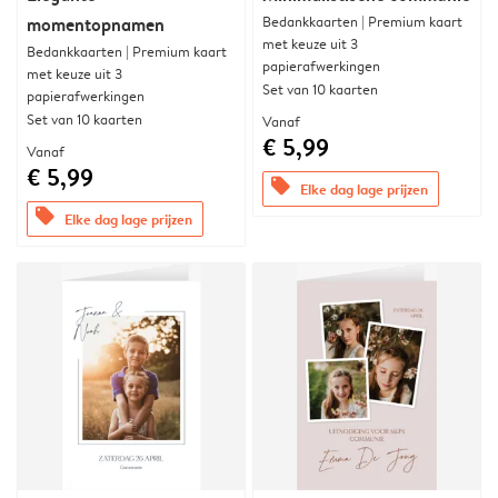
Bedankkaarten | Premium kaart
momentopnamen
met keuze uit 3
Bedankkaarten | Premium kaart
papierafwerkingen
met keuze uit 3
Set van 10 kaarten
papierafwerkingen
Set van 10 kaarten
Vanaf
€ 5,99
Vanaf
€ 5,99
offers
Elke dag lage prijzen
offers
Elke dag lage prijzen