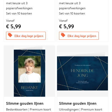
met keuze uit 3
met keuze uit 3
papierafwerkingen
papierafwerkingen
Set van 10 kaarten
Set van 10 kaarten
Vanaf
Vanaf
€ 5,99
€ 5,99
offers
offers
Elke dag lage prijzen
Elke dag lage prijzen
Slimme gouden lijnen
Slimme gouden lijnen
Bedankkaarten | Premium kaart
Uitnodigingen | Premium kaart