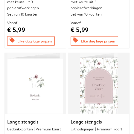
met keuze uit 3
met keuze uit 3
papierafwerkingen
papierafwerkingen
Set van 10 kaarten
Set van 10 kaarten
Vanaf
Vanaf
€ 5,99
€ 5,99
offers
offers
Elke dag lage prijzen
Elke dag lage prijzen
Lange stengels
Lange stengels
Bedankkaarten | Premium kaart
Uitnodigingen | Premium kaart