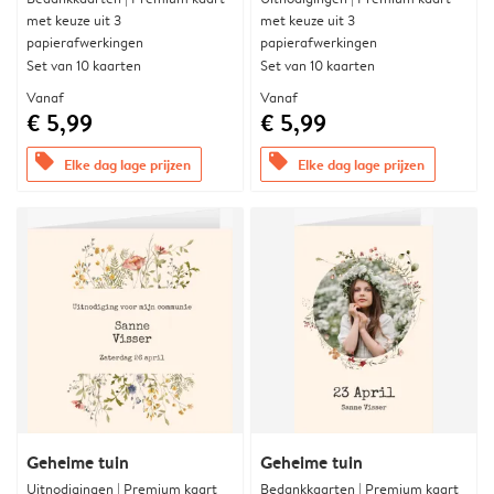
met keuze uit 3
met keuze uit 3
papierafwerkingen
papierafwerkingen
Set van 10 kaarten
Set van 10 kaarten
Vanaf
Vanaf
€ 5,99
€ 5,99
offers
offers
Elke dag lage prijzen
Elke dag lage prijzen
Geheime tuin
Geheime tuin
Uitnodigingen | Premium kaart
Bedankkaarten | Premium kaart