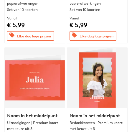
papierafwerkingen
papierafwerkingen
Set van 10 kaarten
Set van 10 kaarten
Vanaf
Vanaf
€ 5,99
€ 5,99
offers
offers
Elke dag lage prijzen
Elke dag lage prijzen
Naam in het middelpunt
Naam in het middelpunt
Uitnodigingen | Premium kaart
Bedankkaarten | Premium kaart
met keuze uit 3
met keuze uit 3