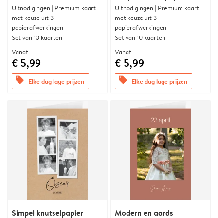
Uitnodigingen | Premium kaart
Uitnodigingen | Premium kaart
met keuze uit 3
met keuze uit 3
papierafwerkingen
papierafwerkingen
Set van 10 kaarten
Set van 10 kaarten
Vanaf
Vanaf
€ 5,99
€ 5,99
offers
offers
Elke dag lage prijzen
Elke dag lage prijzen
Simpel knutselpapier
Modern en aards