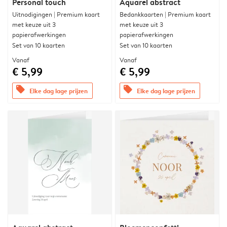
Personal touch
Aquarel abstract
Uitnodigingen | Premium kaart
Bedankkaarten | Premium kaart
met keuze uit 3
met keuze uit 3
papierafwerkingen
papierafwerkingen
Set van 10 kaarten
Set van 10 kaarten
Vanaf
Vanaf
€ 5,99
€ 5,99
offers
offers
Elke dag lage prijzen
Elke dag lage prijzen