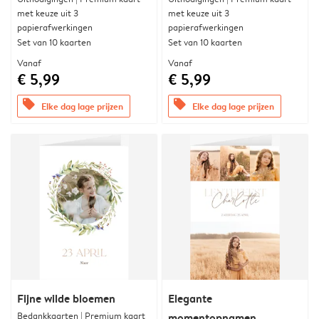
met keuze uit 3
met keuze uit 3
papierafwerkingen
papierafwerkingen
Set van 10 kaarten
Set van 10 kaarten
Vanaf
Vanaf
€ 5,99
€ 5,99
offers
offers
Elke dag lage prijzen
Elke dag lage prijzen
Fijne wilde bloemen
Elegante
Bedankkaarten | Premium kaart
momentopnamen