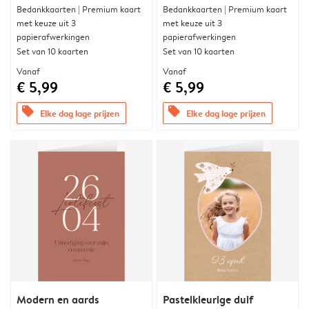
Bedankkaarten | Premium kaart
Bedankkaarten | Premium kaart
met keuze uit 3
met keuze uit 3
papierafwerkingen
papierafwerkingen
Set van 10 kaarten
Set van 10 kaarten
Vanaf
Vanaf
€ 5,99
€ 5,99
offers
offers
Elke dag lage prijzen
Elke dag lage prijzen
Modern en aards
Pastelkleurige duif