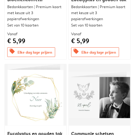
Bedankkaarten | Premium kaart
Bedankkaarten | Premium kaart
met keuze uit 3
met keuze uit 3
papierafwerkingen
papierafwerkingen
Set van 10 kaarten
Set van 10 kaarten
Vanaf
Vanaf
€ 5,99
€ 5,99
offers
offers
Elke dag lage prijzen
Elke dag lage prijzen
Eucalyptus en gouden tak
Communie schetsen