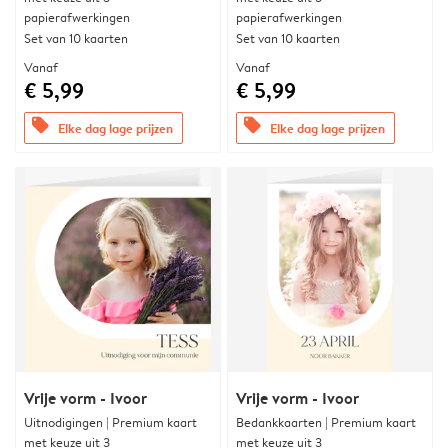
papierafwerkingen
papierafwerkingen
Set van 10 kaarten
Set van 10 kaarten
Vanaf
Vanaf
€ 5,99
€ 5,99
offers
offers
Elke dag lage prijzen
Elke dag lage prijzen
Vrije vorm - Ivoor
Vrije vorm - Ivoor
Uitnodigingen | Premium kaart
Bedankkaarten | Premium kaart
met keuze uit 3
met keuze uit 3