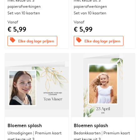
met keuze uit 3
met keuze uit 3
papierafwerkingen
papierafwerkingen
Set van 10 kaarten
Set van 10 kaarten
Vanaf
Vanaf
€ 5,99
€ 5,99
offers
offers
Elke dag lage prijzen
Elke dag lage prijzen
Bloemen splash
Bloemen splash
Uitnodigingen | Premium kaart
Bedankkaarten | Premium kaart
met keuze uit 3
met keuze uit 3