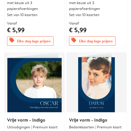
met keuze uit 3
met keuze uit 3
papierafwerkingen
papierafwerkingen
Set van 10 kaarten
Set van 10 kaarten
Vanaf
Vanaf
€ 5,99
€ 5,99
offers
offers
Elke dag lage prijzen
Elke dag lage prijzen
Vrije vorm - Indigo
Vrije vorm - Indigo
Uitnodigingen | Premium kaart
Bedankkaarten | Premium kaart