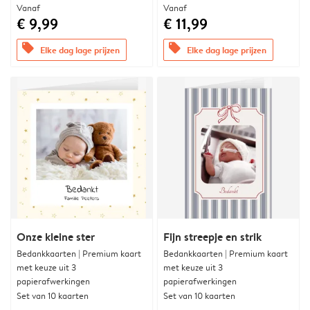
Vanaf
Vanaf
€ 9,99
€ 11,99
offers
offers
Elke dag lage prijzen
Elke dag lage prijzen
Onze kleine ster
Fijn streepje en strik
Bedankkaarten | Premium kaart
Bedankkaarten | Premium kaart
met keuze uit 3
met keuze uit 3
papierafwerkingen
papierafwerkingen
Set van 10 kaarten
Set van 10 kaarten