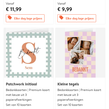
Vanaf
Vanaf
€ 11,99
€ 9,99
offers
offers
Elke dag lage prijzen
Elke dag lage prijzen
Patchwork initiaal
Kleine tegels
Bedankkaarten | Premium kaart
Bedankkaarten | Premium kaart
met keuze uit 3
met keuze uit 3
papierafwerkingen
papierafwerkingen
Set van 10 kaarten
Set van 10 kaarten