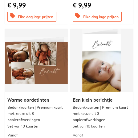
€ 9,99
€ 9,99
offers
offers
Elke dag lage prijzen
Elke dag lage prijzen
Warme aardetinten
Een klein berichtje
Bedankkaarten | Premium kaart
Bedankkaarten | Premium kaart
met keuze uit 3
met keuze uit 3
papierafwerkingen
papierafwerkingen
Set van 10 kaarten
Set van 10 kaarten
Vanaf
Vanaf