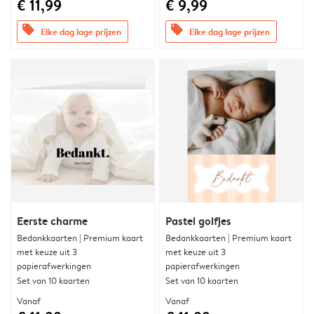
€ 11,99
€ 9,99
offers
offers
Elke dag lage prijzen
Elke dag lage prijzen
Eerste charme
Pastel golfjes
Bedankkaarten | Premium kaart
Bedankkaarten | Premium kaart
met keuze uit 3
met keuze uit 3
papierafwerkingen
papierafwerkingen
Set van 10 kaarten
Set van 10 kaarten
Vanaf
Vanaf