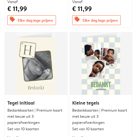
Vanaf
Vanaf
€ 11,99
€ 11,99
offers
offers
Elke dag lage prijzen
Elke dag lage prijzen
Tegel initiaal
Kleine tegels
Bedankkaarten | Premium kaart
Bedankkaarten | Premium kaart
met keuze uit 3
met keuze uit 3
papierafwerkingen
papierafwerkingen
Set van 10 kaarten
Set van 10 kaarten