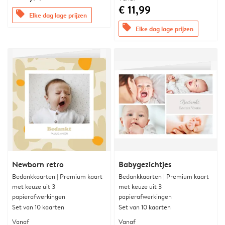
€ 11,99
offers
Elke dag lage prijzen
offers
Elke dag lage prijzen
Newborn retro
Babygezichtjes
Bedankkaarten | Premium kaart
Bedankkaarten | Premium kaart
met keuze uit 3
met keuze uit 3
papierafwerkingen
papierafwerkingen
Set van 10 kaarten
Set van 10 kaarten
Vanaf
Vanaf