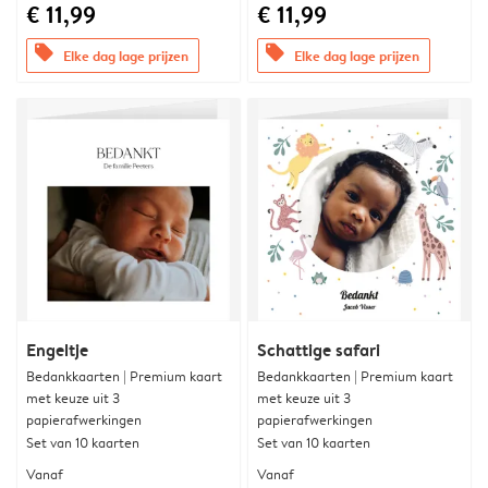
€ 11,99
€ 11,99
offers
offers
Elke dag lage prijzen
Elke dag lage prijzen
Engeltje
Schattige safari
Bedankkaarten | Premium kaart
Bedankkaarten | Premium kaart
met keuze uit 3
met keuze uit 3
papierafwerkingen
papierafwerkingen
Set van 10 kaarten
Set van 10 kaarten
Vanaf
Vanaf