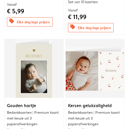
Set van 10 kaarten
Vanaf
€ 5,99
Vanaf
€ 11,99
offers
Elke dag lage prijzen
offers
Elke dag lage prijzen
Gouden hartje
Kersen gelukzaligheid
Bedankkaarten | Premium kaart
Bedankkaarten | Premium kaart
met keuze uit 3
met keuze uit 3
papierafwerkingen
papierafwerkingen