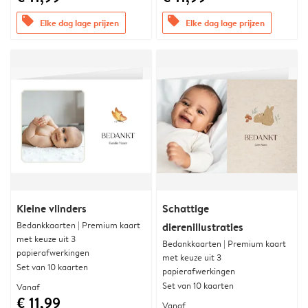
offers
offers
Elke dag lage prijzen
Elke dag lage prijzen
Kleine vlinders
Schattige
Bedankkaarten | Premium kaart
dierenillustraties
met keuze uit 3
Bedankkaarten | Premium kaart
papierafwerkingen
met keuze uit 3
Set van 10 kaarten
papierafwerkingen
Set van 10 kaarten
Vanaf
€ 11,99
Vanaf