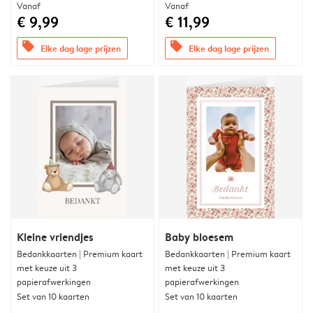
Vanaf
Vanaf
€ 9,99
€ 11,99
offers
offers
Elke dag lage prijzen
Elke dag lage prijzen
Kleine vriendjes
Baby bloesem
Bedankkaarten | Premium kaart
Bedankkaarten | Premium kaart
met keuze uit 3
met keuze uit 3
papierafwerkingen
papierafwerkingen
Set van 10 kaarten
Set van 10 kaarten