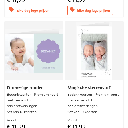
offers
offers
Elke dag lage prijzen
Elke dag lage prijzen
Dromerige randen
Magische sterrenstof
Bedankkaarten | Premium kaart
Bedankkaarten | Premium kaart
met keuze uit 3
met keuze uit 3
papierafwerkingen
papierafwerkingen
Set van 10 kaarten
Set van 10 kaarten
Vanaf
Vanaf
€ 11,99
€ 11,99