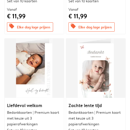
Set van 10 kaarten
Set van 10 kaarten
Vanaf
Vanaf
€ 11,99
€ 11,99
offers
offers
Elke dag lage prijzen
Elke dag lage prijzen
Liefdevol welkom
Zachte lente tijd
Bedankkaarten | Premium kaart
Bedankkaarten | Premium kaart
met keuze uit 3
met keuze uit 3
papierafwerkingen
papierafwerkingen