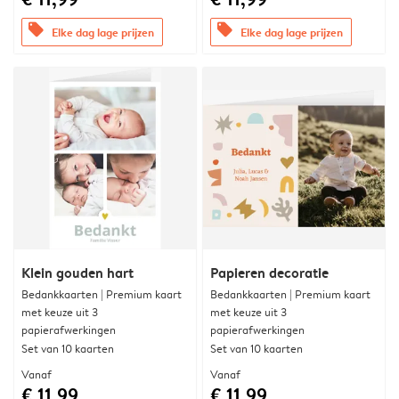
offers
offers
Elke dag lage prijzen
Elke dag lage prijzen
Klein gouden hart
Papieren decoratie
Bedankkaarten | Premium kaart
Bedankkaarten | Premium kaart
met keuze uit 3
met keuze uit 3
papierafwerkingen
papierafwerkingen
Set van 10 kaarten
Set van 10 kaarten
Vanaf
Vanaf
€ 11,99
€ 11,99