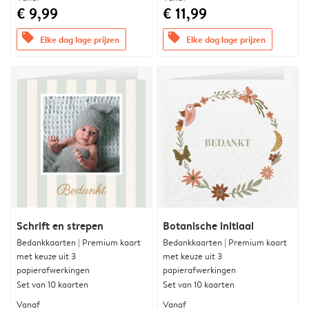
€ 9,99
€ 11,99
offers
offers
Elke dag lage prijzen
Elke dag lage prijzen
Schrift en strepen
Botanische initiaal
Bedankkaarten | Premium kaart
Bedankkaarten | Premium kaart
met keuze uit 3
met keuze uit 3
papierafwerkingen
papierafwerkingen
Set van 10 kaarten
Set van 10 kaarten
Vanaf
Vanaf