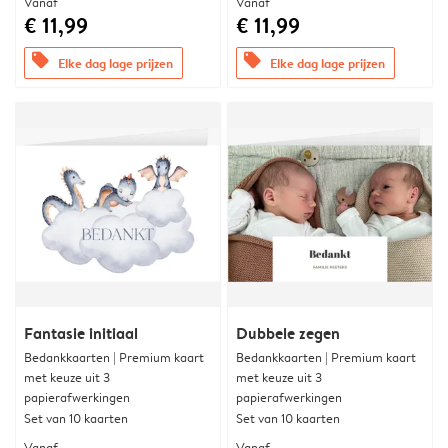
Vanaf
Vanaf
€ 11,99
€ 11,99
offers
offers
Elke dag lage prijzen
Elke dag lage prijzen
Fantasie initiaal
Dubbele zegen
Bedankkaarten | Premium kaart
Bedankkaarten | Premium kaart
met keuze uit 3
met keuze uit 3
papierafwerkingen
papierafwerkingen
Set van 10 kaarten
Set van 10 kaarten
Vanaf
Vanaf