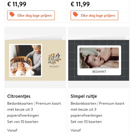
€ 11,99
€ 11,99
offers
offers
Elke dag lage prijzen
Elke dag lage prijzen
Citroentjes
Simpel ruitje
Bedankkaarten | Premium kaart
Bedankkaarten | Premium kaart
met keuze uit 3
met keuze uit 3
papierafwerkingen
papierafwerkingen
Set van 10 kaarten
Set van 10 kaarten
Vanaf
Vanaf