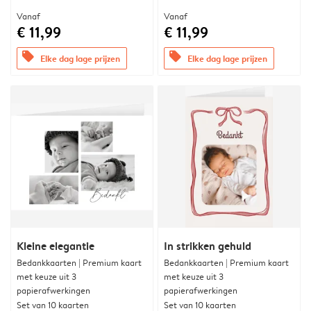
Vanaf
Vanaf
€ 11,99
€ 11,99
offers
offers
Elke dag lage prijzen
Elke dag lage prijzen
Kleine elegantie
In strikken gehuld
Bedankkaarten | Premium kaart
Bedankkaarten | Premium kaart
met keuze uit 3
met keuze uit 3
papierafwerkingen
papierafwerkingen
Set van 10 kaarten
Set van 10 kaarten