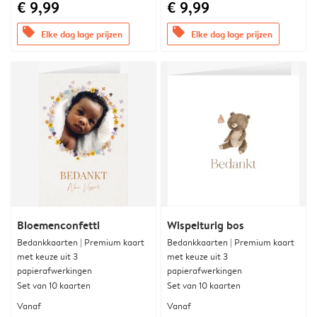
€ 9,99
€ 9,99
offers
offers
Elke dag lage prijzen
Elke dag lage prijzen
Bloemenconfetti
Wispelturig bos
Bedankkaarten | Premium kaart
Bedankkaarten | Premium kaart
met keuze uit 3
met keuze uit 3
papierafwerkingen
papierafwerkingen
Set van 10 kaarten
Set van 10 kaarten
Vanaf
Vanaf