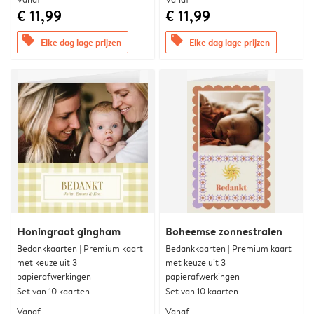
€ 11,99
€ 11,99
offers
offers
Elke dag lage prijzen
Elke dag lage prijzen
Honingraat gingham
Boheemse zonnestralen
Bedankkaarten | Premium kaart
Bedankkaarten | Premium kaart
met keuze uit 3
met keuze uit 3
papierafwerkingen
papierafwerkingen
Set van 10 kaarten
Set van 10 kaarten
Vanaf
Vanaf