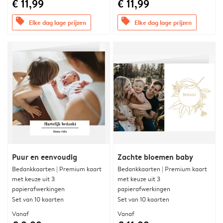
€ 11,99
€ 11,99
offers
offers
Elke dag lage prijzen
Elke dag lage prijzen
Puur en eenvoudig
Zachte bloemen baby
Bedankkaarten | Premium kaart
Bedankkaarten | Premium kaart
met keuze uit 3
met keuze uit 3
papierafwerkingen
papierafwerkingen
Set van 10 kaarten
Set van 10 kaarten
Vanaf
Vanaf