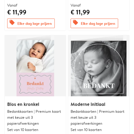
Vanaf
Vanaf
€ 11,99
€ 11,99
offers
offers
Elke dag lage prijzen
Elke dag lage prijzen
Blos en kronkel
Moderne initiaal
Bedankkaarten | Premium kaart
Bedankkaarten | Premium kaart
met keuze uit 3
met keuze uit 3
papierafwerkingen
papierafwerkingen
Set van 10 kaarten
Set van 10 kaarten