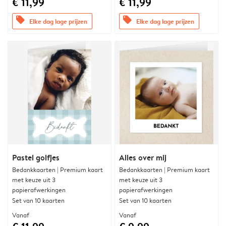
€ 11,99
€ 11,99
offers
offers
Elke dag lage prijzen
Elke dag lage prijzen
Pastel golfjes
Alles over mij
Bedankkaarten | Premium kaart
Bedankkaarten | Premium kaart
met keuze uit 3
met keuze uit 3
papierafwerkingen
papierafwerkingen
Set van 10 kaarten
Set van 10 kaarten
Vanaf
Vanaf