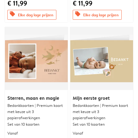
€ 11,99
€ 11,99
offers
offers
Elke dag lage prijzen
Elke dag lage prijzen
Sterren, maan en magie
Mijn eerste groet
Bedankkaarten | Premium kaart
Bedankkaarten | Premium kaart
met keuze uit 3
met keuze uit 3
papierafwerkingen
papierafwerkingen
Set van 10 kaarten
Set van 10 kaarten
Vanaf
Vanaf