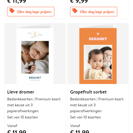
€ 11,99
€ 9,99
offers
offers
Elke dag lage prijzen
Elke dag lage prijzen
Lieve dromer
Grapefruit sorbet
Bedankkaarten | Premium kaart
Bedankkaarten | Premium kaart
met keuze uit 3
met keuze uit 3
papierafwerkingen
papierafwerkingen
Set van 10 kaarten
Set van 10 kaarten
Vanaf
Vanaf
€ 11,99
€ 11,99