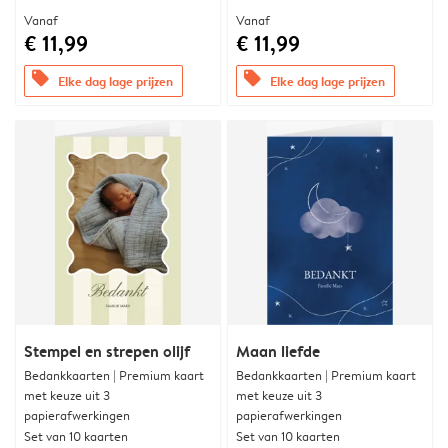
Vanaf
Vanaf
€ 11,99
€ 11,99
offers
offers
Elke dag lage prijzen
Elke dag lage prijzen
Stempel en strepen olijf
Maan liefde
Bedankkaarten | Premium kaart
Bedankkaarten | Premium kaart
met keuze uit 3
met keuze uit 3
papierafwerkingen
papierafwerkingen
Set van 10 kaarten
Set van 10 kaarten