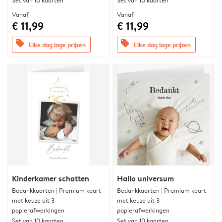
Set van 10 kaarten
Set van 10 kaarten
Vanaf
Vanaf
€ 11,99
€ 11,99
offers
offers
Elke dag lage prijzen
Elke dag lage prijzen
Kinderkamer schatten
Hallo universum
Bedankkaarten | Premium kaart
Bedankkaarten | Premium kaart
met keuze uit 3
met keuze uit 3
papierafwerkingen
papierafwerkingen
Set van 10 kaarten
Set van 10 kaarten