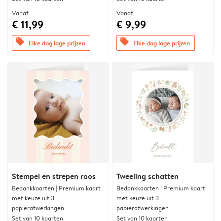
Vanaf
Vanaf
€ 11,99
€ 9,99
offers
offers
Elke dag lage prijzen
Elke dag lage prijzen
Stempel en strepen roos
Tweeling schatten
Bedankkaarten | Premium kaart
Bedankkaarten | Premium kaart
met keuze uit 3
met keuze uit 3
papierafwerkingen
papierafwerkingen
Set van 10 kaarten
Set van 10 kaarten