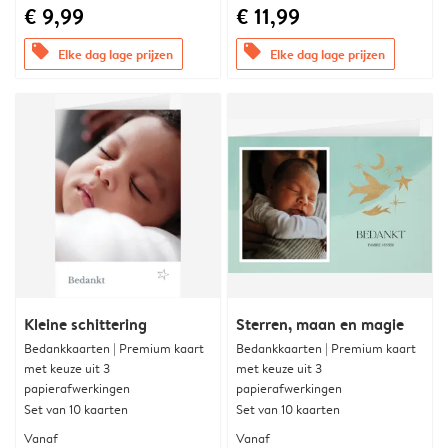
€ 9,99
€ 11,99
offers
offers
Elke dag lage prijzen
Elke dag lage prijzen
Kleine schittering
Sterren, maan en magie
Bedankkaarten | Premium kaart
Bedankkaarten | Premium kaart
met keuze uit 3
met keuze uit 3
papierafwerkingen
papierafwerkingen
Set van 10 kaarten
Set van 10 kaarten
Vanaf
Vanaf