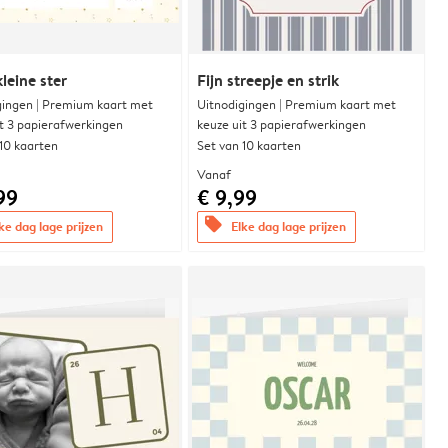
leine ster
Fijn streepje en strik
gingen | Premium kaart met
Uitnodigingen | Premium kaart met
it 3 papierafwerkingen
keuze uit 3 papierafwerkingen
 10 kaarten
Set van 10 kaarten
Vanaf
99
€ 9,99
offers
ke dag lage prijzen
Elke dag lage prijzen