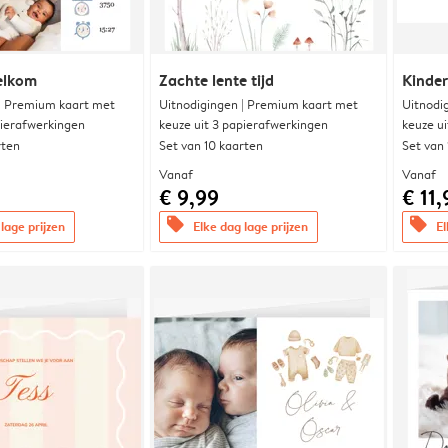
elkom
Zachte lente tijd
Kinde
 | Premium kaart met
Uitnodigingen | Premium kaart met
Uitnodi
pierafwerkingen
keuze uit 3 papierafwerkingen
keuze u
rten
Set van 10 kaarten
Set van
Vanaf
Vanaf
€ 9,99
€ 11,
offers
offers
lage prijzen
Elke dag lage prijzen
El