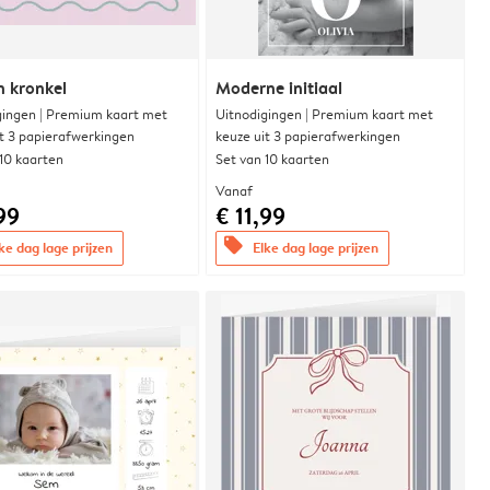
n kronkel
Moderne initiaal
gingen | Premium kaart met
Uitnodigingen | Premium kaart met
it 3 papierafwerkingen
keuze uit 3 papierafwerkingen
 10 kaarten
Set van 10 kaarten
Vanaf
99
€ 11,99
offers
ke dag lage prijzen
Elke dag lage prijzen