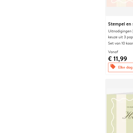
Stempel en 
Uitnodigingen
keuze uit 3 pa
Set van 10 kaa
Vanaf
€ 11,99
offers
Elke dag 