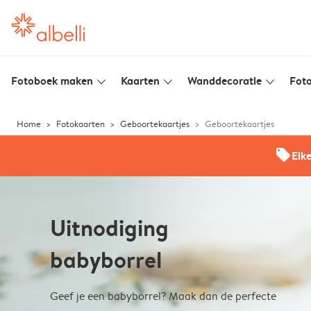
Fotoboek maken
Kaarten
Wanddecoratie
Foto
slim_arrow_down
slim_arrow_down
slim_arrow_down
Home
Fotokaarten
Geboortekaartjes
Geboortekaartjes
offers
Elk
Uitnodiging
babyborrel
Geef je een babyborrel? Maak dan de perfecte