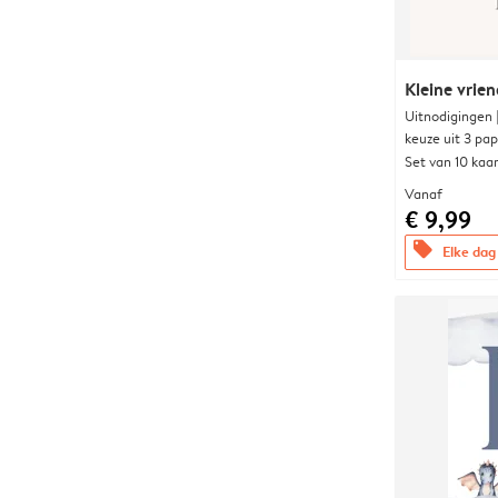
Kleine vrien
Uitnodigingen
keuze uit 3 pa
Set van 10 kaa
Vanaf
€ 9,99
offers
Elke dag 