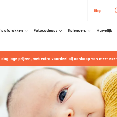
question
Blog
's afdrukken
Fotocadeaus
Kalenders
Huwelijk
slim_arrow_down
slim_arrow_down
slim_arrow_down
e dag lage prijzen, met extra voordeel bij aankoop van meer ex