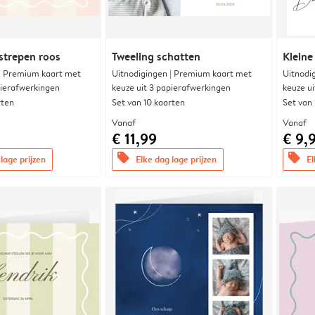
strepen roos
Tweeling schatten
Kleine
 | Premium kaart met
Uitnodigingen | Premium kaart met
Uitnodi
pierafwerkingen
keuze uit 3 papierafwerkingen
keuze u
rten
Set van 10 kaarten
Set van
Vanaf
Vanaf
€ 11,99
€ 9,
offers
offers
lage prijzen
Elke dag lage prijzen
El