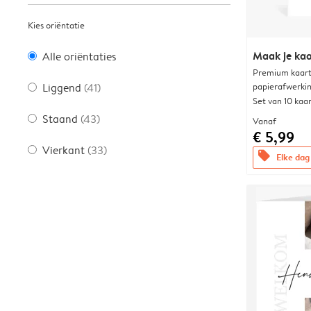
Kies oriëntatie
Maak je kaa
Alle oriëntaties
Premium kaart 
papierafwerki
Liggend
(41)
Set van 10 kaa
Staand
(43)
Vanaf
€ 5,99
Vierkant
(33)
offers
Elke dag 