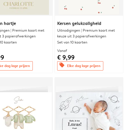
n hartje
Kersen gelukzaligheid
gingen | Premium kaart met
Uitnodigingen | Premium kaart met
it 3 papierafwerkingen
keuze uit 3 papierafwerkingen
 10 kaarten
Set van 10 kaarten
Vanaf
99
€ 9,99
offers
ke dag lage prijzen
Elke dag lage prijzen