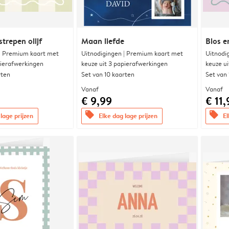
trepen olijf
Maan liefde
Blos e
 | Premium kaart met
Uitnodigingen | Premium kaart met
Uitnodi
pierafwerkingen
keuze uit 3 papierafwerkingen
keuze u
rten
Set van 10 kaarten
Set van
Vanaf
Vanaf
€ 9,99
€ 11,
offers
offers
lage prijzen
Elke dag lage prijzen
El