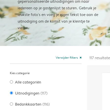
gepersonaliseerde uitnodigingen om naar
iedereen op je gastenlijst te sturen. Gebruik je
leukste foto's en voeg je eigen tekst toe aan de
uitnodiging om de komst van je kleintje te
vieren.
Verwijder filters
117
resultat
close
Kies categorie
Alle categoriën
Uitnodigingen
(117)
Bedankkaarten
(116)