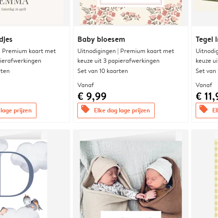
djes
Baby bloesem
Tegel i
 | Premium kaart met
Uitnodigingen | Premium kaart met
Uitnodi
pierafwerkingen
keuze uit 3 papierafwerkingen
keuze u
rten
Set van 10 kaarten
Set van
Vanaf
Vanaf
€ 9,99
€ 11,
offers
offers
lage prijzen
Elke dag lage prijzen
El