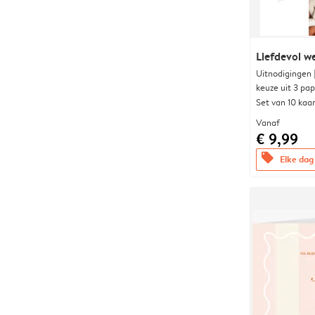
Liefdevol w
Uitnodigingen
keuze uit 3 pa
Set van 10 kaa
Vanaf
€ 9,99
offers
Elke dag 