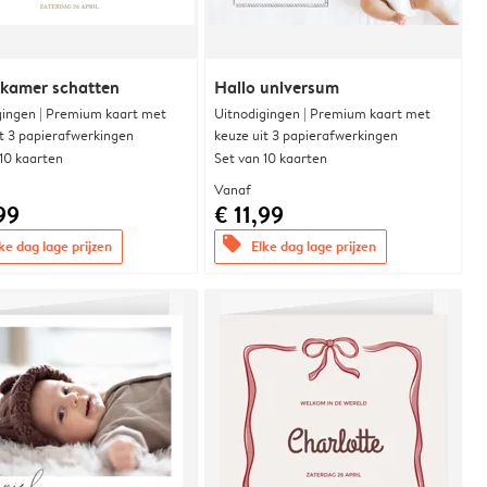
rkamer schatten
Hallo universum
gingen | Premium kaart met
Uitnodigingen | Premium kaart met
it 3 papierafwerkingen
keuze uit 3 papierafwerkingen
 10 kaarten
Set van 10 kaarten
Vanaf
99
€ 11,99
offers
ke dag lage prijzen
Elke dag lage prijzen