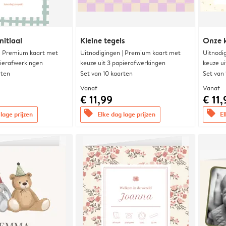
nitiaal
Kleine tegels
Onze k
 | Premium kaart met
Uitnodigingen | Premium kaart met
Uitnodi
pierafwerkingen
keuze uit 3 papierafwerkingen
keuze u
rten
Set van 10 kaarten
Set van
Vanaf
Vanaf
€ 11,99
€ 11,
offers
offers
lage prijzen
Elke dag lage prijzen
El