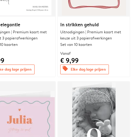
 elegantie
In strikken gehuld
gingen | Premium kaart met
Uitnodigingen | Premium kaart met
it 3 papierafwerkingen
keuze uit 3 papierafwerkingen
 10 kaarten
Set van 10 kaarten
Vanaf
99
€ 9,99
offers
ke dag lage prijzen
Elke dag lage prijzen