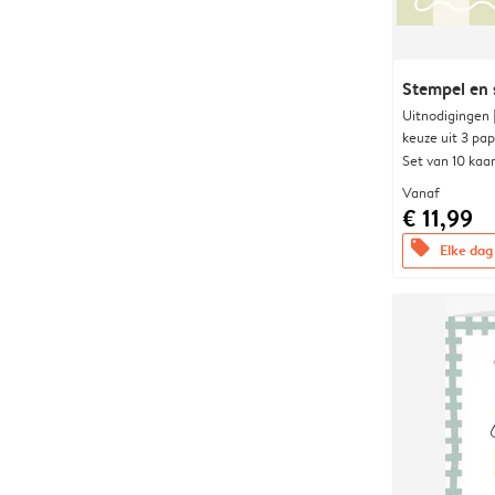
Stempel en s
Uitnodigingen
keuze uit 3 pa
Set van 10 kaa
Vanaf
€ 11,99
offers
Elke dag 