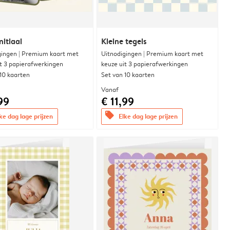
nitiaal
Kleine tegels
gingen | Premium kaart met
Uitnodigingen | Premium kaart met
it 3 papierafwerkingen
keuze uit 3 papierafwerkingen
 10 kaarten
Set van 10 kaarten
Vanaf
99
€ 11,99
offers
ke dag lage prijzen
Elke dag lage prijzen