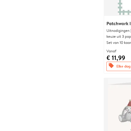
Patchwork i
Uitnodigingen
keuze uit 3 pa
Set van 10 kaa
Vanaf
€ 11,99
offers
Elke dag 