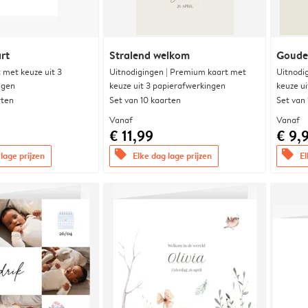
rt
Stralend welkom
Goude
met keuze uit 3
Uitnodigingen | Premium kaart met
Uitnodi
ngen
keuze uit 3 papierafwerkingen
keuze u
rten
Set van 10 kaarten
Set van
Vanaf
Vanaf
€ 11,99
€ 9,
offers
offers
lage prijzen
Elke dag lage prijzen
El