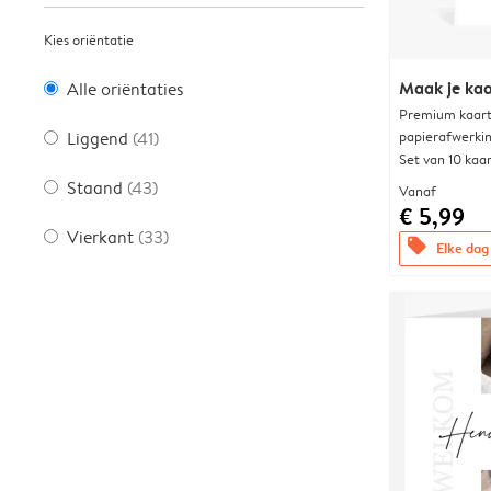
Kies oriëntatie
Maak je kaa
Alle oriëntaties
Premium kaart 
papierafwerki
Liggend
(41)
Set van 10 kaa
Staand
(43)
Vanaf
€ 5,99
Vierkant
(33)
offers
Elke dag 