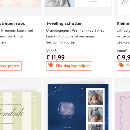
strepen roos
Tweeling schatten
Kleine
 | Premium kaart met
Uitnodigingen | Premium kaart met
Uitnodi
pierafwerkingen
keuze uit 3 papierafwerkingen
keuze u
rten
Set van 10 kaarten
Set van
Vanaf
Vanaf
€ 11,99
€ 9,
offers
offers
lage prijzen
Elke dag lage prijzen
El