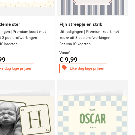
leine ster
Fijn streepje en strik
gingen | Premium kaart met
Uitnodigingen | Premium kaart met
it 3 papierafwerkingen
keuze uit 3 papierafwerkingen
 10 kaarten
Set van 10 kaarten
Vanaf
99
€ 9,99
offers
ke dag lage prijzen
Elke dag lage prijzen