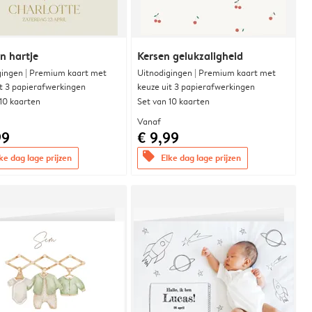
n hartje
Kersen gelukzaligheid
gingen | Premium kaart met
Uitnodigingen | Premium kaart met
it 3 papierafwerkingen
keuze uit 3 papierafwerkingen
 10 kaarten
Set van 10 kaarten
Vanaf
99
€ 9,99
offers
ke dag lage prijzen
Elke dag lage prijzen