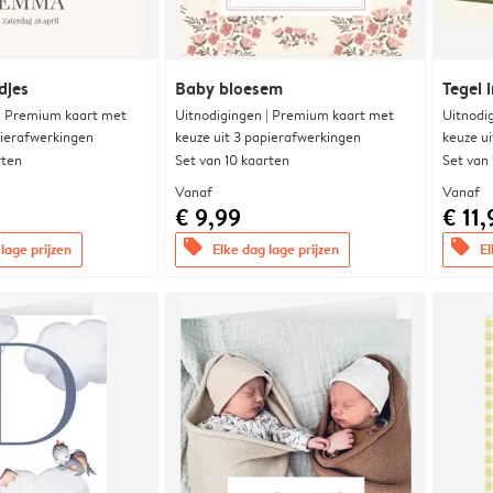
djes
Baby bloesem
Tegel i
 | Premium kaart met
Uitnodigingen | Premium kaart met
Uitnodi
pierafwerkingen
keuze uit 3 papierafwerkingen
keuze u
rten
Set van 10 kaarten
Set van
Vanaf
Vanaf
€ 9,99
€ 11,
offers
offers
lage prijzen
Elke dag lage prijzen
El