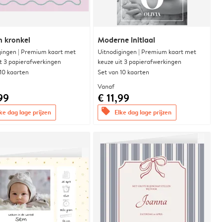
n kronkel
Moderne initiaal
gingen | Premium kaart met
Uitnodigingen | Premium kaart met
it 3 papierafwerkingen
keuze uit 3 papierafwerkingen
 10 kaarten
Set van 10 kaarten
Vanaf
99
€ 11,99
offers
ke dag lage prijzen
Elke dag lage prijzen