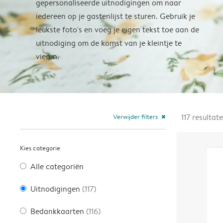
gepersonaliseerde uitnodigingen om naar
iedereen op je gastenlijst te sturen. Gebruik je
leukste foto's en voeg je eigen tekst toe aan de
uitnodiging om de komst van je kleintje te
vieren.
Verwijder filters
117
resultat
close
Kies categorie
Alle categoriën
Uitnodigingen
(117)
Bedankkaarten
(116)