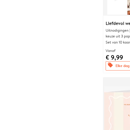
Liefdevol w
Uitnodigingen
keuze uit 3 pa
Set van 10 kaa
Vanaf
€ 9,99
offers
Elke dag 