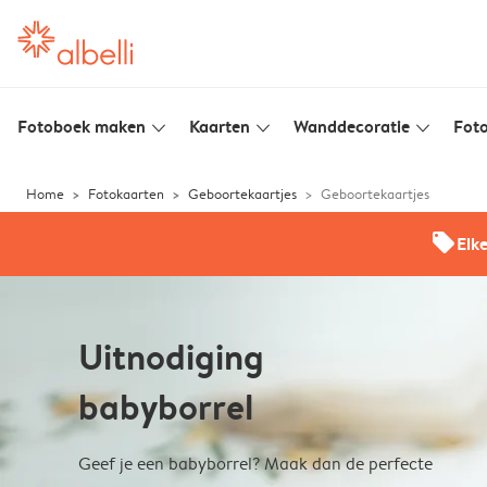
Fotoboek maken
Kaarten
Wanddecoratie
Foto
slim_arrow_down
slim_arrow_down
slim_arrow_down
Home
Fotokaarten
Geboortekaartjes
Geboortekaartjes
offers
Elk
Uitnodiging
babyborrel
Geef je een babyborrel? Maak dan de perfecte