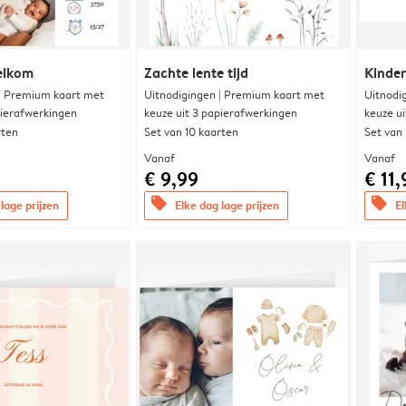
elkom
Zachte lente tijd
Kinde
 | Premium kaart met
Uitnodigingen | Premium kaart met
Uitnodi
pierafwerkingen
keuze uit 3 papierafwerkingen
keuze u
rten
Set van 10 kaarten
Set van
Vanaf
Vanaf
€ 9,99
€ 11,
offers
offers
lage prijzen
Elke dag lage prijzen
El