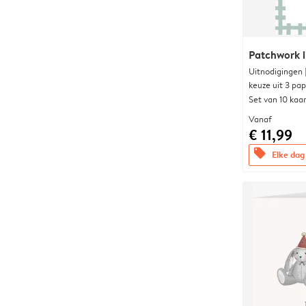
Patchwork i
Uitnodigingen
keuze uit 3 pa
Set van 10 kaa
Vanaf
€ 11,99
offers
Elke dag 