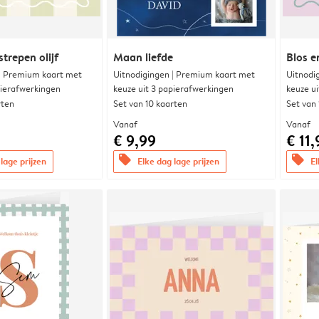
trepen olijf
Maan liefde
Blos e
 | Premium kaart met
Uitnodigingen | Premium kaart met
Uitnodi
pierafwerkingen
keuze uit 3 papierafwerkingen
keuze u
rten
Set van 10 kaarten
Set van
Vanaf
Vanaf
€ 9,99
€ 11,
offers
offers
lage prijzen
Elke dag lage prijzen
El