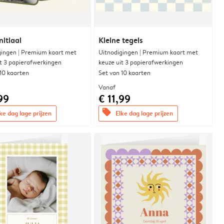
nitiaal
Kleine tegels
gingen | Premium kaart met
Uitnodigingen | Premium kaart met
it 3 papierafwerkingen
keuze uit 3 papierafwerkingen
 10 kaarten
Set van 10 kaarten
Vanaf
99
€ 11,99
offers
ke dag lage prijzen
Elke dag lage prijzen