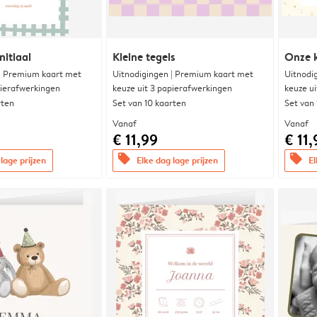
nitiaal
Kleine tegels
Onze k
 | Premium kaart met
Uitnodigingen | Premium kaart met
Uitnodi
pierafwerkingen
keuze uit 3 papierafwerkingen
keuze u
rten
Set van 10 kaarten
Set van
Vanaf
Vanaf
€ 11,99
€ 11,
offers
offers
lage prijzen
Elke dag lage prijzen
El