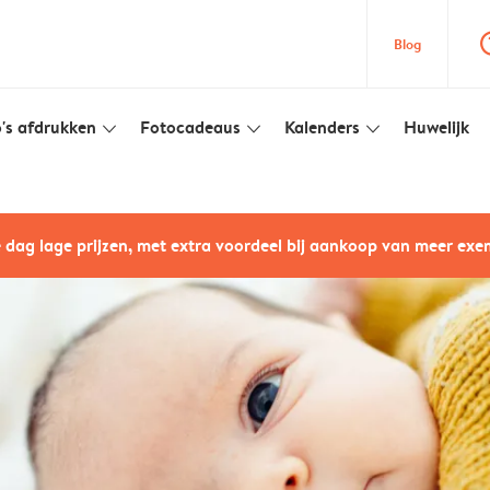
question
Blog
's afdrukken
Fotocadeaus
Kalenders
Huwelijk
slim_arrow_down
slim_arrow_down
slim_arrow_down
e dag lage prijzen, met extra voordeel bij aankoop van meer ex