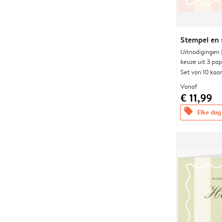
Stempel en 
Uitnodigingen
keuze uit 3 pa
Set van 10 kaa
Vanaf
€ 11,99
offers
Elke dag 