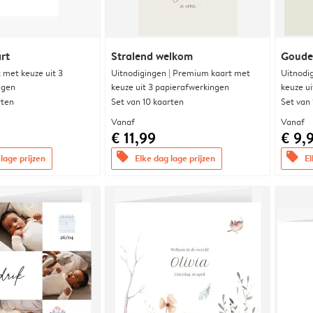
rt
Stralend welkom
Goude
met keuze uit 3
Uitnodigingen | Premium kaart met
Uitnodi
ngen
keuze uit 3 papierafwerkingen
keuze u
rten
Set van 10 kaarten
Set van
Vanaf
Vanaf
€ 11,99
€ 9,
offers
offers
lage prijzen
Elke dag lage prijzen
El