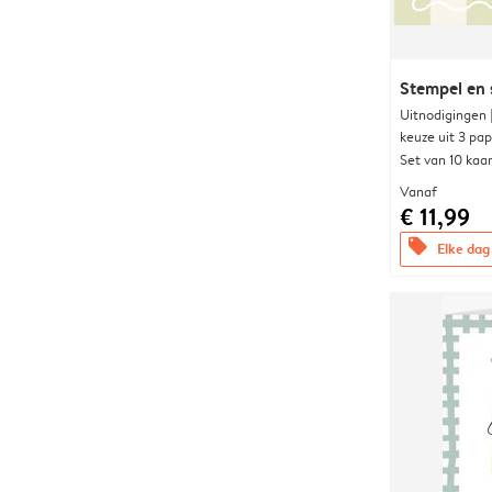
Stempel en s
Uitnodigingen
keuze uit 3 pa
Set van 10 kaa
Vanaf
€ 11,99
offers
Elke dag 