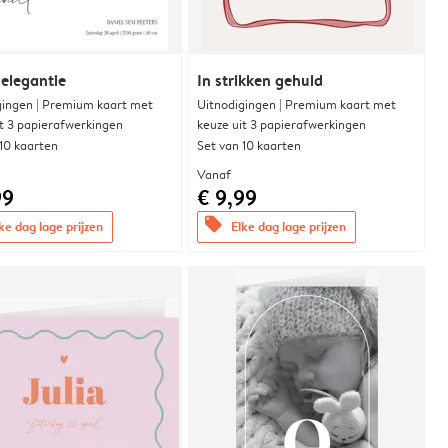
 elegantie
In strikken gehuld
gingen | Premium kaart met
Uitnodigingen | Premium kaart met
it 3 papierafwerkingen
keuze uit 3 papierafwerkingen
 10 kaarten
Set van 10 kaarten
Vanaf
99
€ 9,99
offers
ke dag lage prijzen
Elke dag lage prijzen