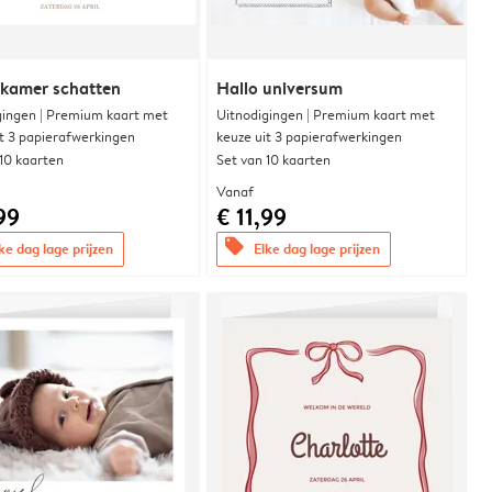
rkamer schatten
Hallo universum
gingen | Premium kaart met
Uitnodigingen | Premium kaart met
it 3 papierafwerkingen
keuze uit 3 papierafwerkingen
 10 kaarten
Set van 10 kaarten
Vanaf
99
€ 11,99
offers
ke dag lage prijzen
Elke dag lage prijzen