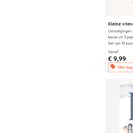
Kleine vrien
Uitnodigingen
keuze uit 3 pa
Set van 10 kaa
Vanaf
€ 9,99
offers
Elke dag 