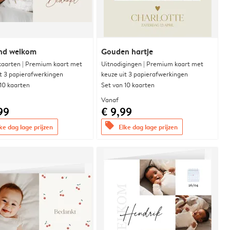
end welkom
Gouden hartje
aarten | Premium kaart met
Uitnodigingen | Premium kaart met
it 3 papierafwerkingen
keuze uit 3 papierafwerkingen
 10 kaarten
Set van 10 kaarten
Vanaf
99
€ 9,99
offers
ke dag lage prijzen
Elke dag lage prijzen