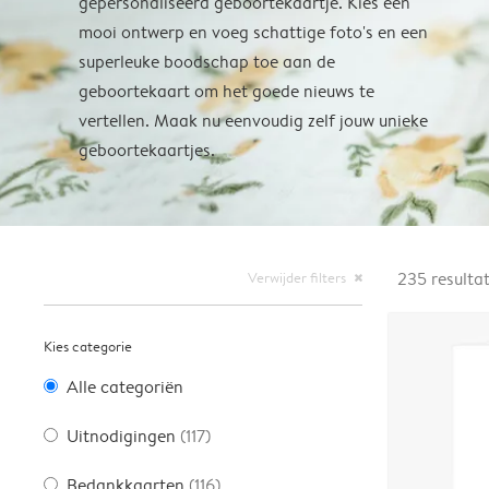
gepersonaliseerd geboortekaartje. Kies een
mooi ontwerp en voeg schattige foto's en een
superleuke boodschap toe aan de
geboortekaart om het goede nieuws te
vertellen. Maak nu eenvoudig zelf jouw unieke
geboortekaartjes.
Verwijder filters
235
resulta
close
Kies categorie
Alle categoriën
Uitnodigingen
(117)
Bedankkaarten
(116)