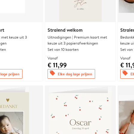
rt
Stralend welkom
Stral
met keuze uit 3
Uitnodigingen | Premium kaart met
Bedankk
ngen
keuze uit 3 papierafwerkingen
keuze u
rten
Set van 10 kaarten
Set van
Vanaf
Vanaf
€ 11,99
€ 11,
offers
offers
lage prijzen
Elke dag lage prijzen
El