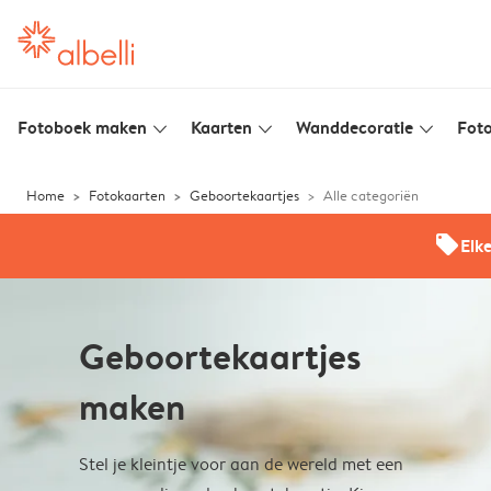
Fotoboek maken
Kaarten
Wanddecoratie
Foto
slim_arrow_down
slim_arrow_down
slim_arrow_down
Home
Fotokaarten
Geboortekaartjes
Alle categoriën
offers
Elk
Geboortekaartjes
maken
Stel je kleintje voor aan de wereld met een