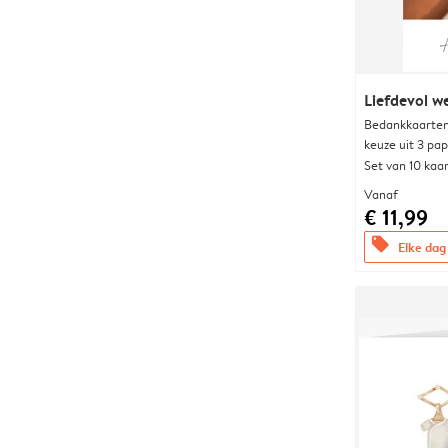
Liefdevol w
Bedankkaarten
keuze uit 3 pa
Set van 10 kaa
Vanaf
€ 11,99
offers
Elke dag 