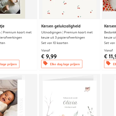
tje
Kersen gelukzaligheid
Kersen
 | Premium kaart met
Uitnodigingen | Premium kaart met
Bedankk
pierafwerkingen
keuze uit 3 papierafwerkingen
keuze u
rten
Set van 10 kaarten
Set van
Vanaf
Vanaf
€ 9,99
€ 11,
offers
offers
lage prijzen
Elke dag lage prijzen
El