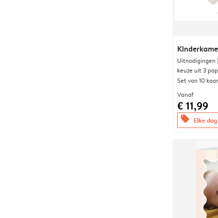
Kinderkame
Uitnodigingen
keuze uit 3 pa
Set van 10 kaa
Vanaf
€ 11,99
offers
Elke dag 