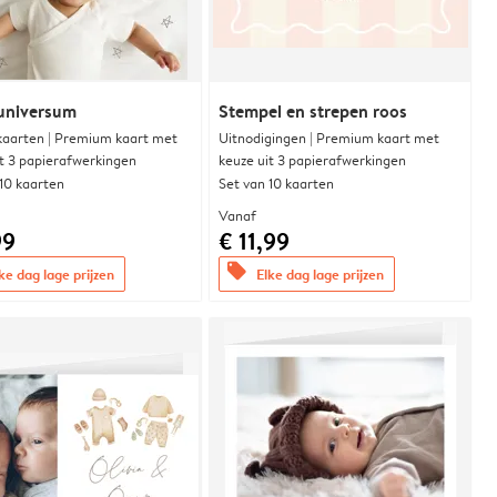
universum
Stempel en strepen roos
aarten | Premium kaart met
Uitnodigingen | Premium kaart met
it 3 papierafwerkingen
keuze uit 3 papierafwerkingen
 10 kaarten
Set van 10 kaarten
Vanaf
99
€ 11,99
offers
ke dag lage prijzen
Elke dag lage prijzen