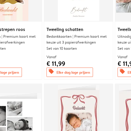
strepen roos
Tweeling schatten
Tweeli
 | Premium kaart met
Bedankkaarten | Premium kaart met
Uitnodi
pierafwerkingen
keuze uit 3 papierafwerkingen
keuze u
rten
Set van 10 kaarten
Set van
Vanaf
Vanaf
€ 11,99
€ 11,
offers
offers
lage prijzen
Elke dag lage prijzen
El