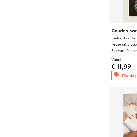
Gouden har
Bedankkaarten
keuze uit 3 pa
Set van 10 kaa
Vanaf
€ 11,99
offers
Elke dag 