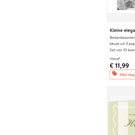
Kleine elega
Bedankkaarten
keuze uit 3 pa
Set van 10 kaa
Vanaf
€ 11,99
offers
Elke dag 