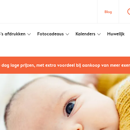
question
Blog
's afdrukken
Fotocadeaus
Kalenders
Huwelijk
slim_arrow_down
slim_arrow_down
slim_arrow_down
e dag lage prijzen, met extra voordeel bij aankoop van meer ex