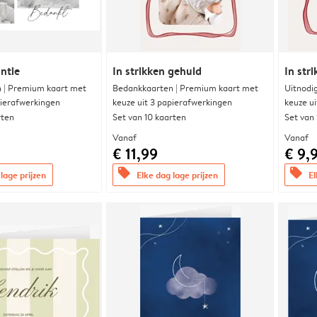
ntie
In strikken gehuld
In str
 | Premium kaart met
Bedankkaarten | Premium kaart met
Uitnodi
pierafwerkingen
keuze uit 3 papierafwerkingen
keuze u
rten
Set van 10 kaarten
Set van
Vanaf
Vanaf
€ 11,99
€ 9,
offers
offers
lage prijzen
Elke dag lage prijzen
El