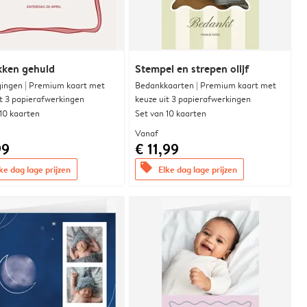
ikken gehuld
Stempel en strepen olijf
gingen | Premium kaart met
Bedankkaarten | Premium kaart met
it 3 papierafwerkingen
keuze uit 3 papierafwerkingen
 10 kaarten
Set van 10 kaarten
Vanaf
99
€ 11,99
offers
ke dag lage prijzen
Elke dag lage prijzen