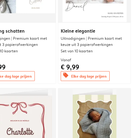
ng schatten
Kleine elegantie
gingen | Premium kaart met
Uitnodigingen | Premium kaart met
it 3 papierafwerkingen
keuze uit 3 papierafwerkingen
 10 kaarten
Set van 10 kaarten
Vanaf
99
€ 9,99
offers
ke dag lage prijzen
Elke dag lage prijzen