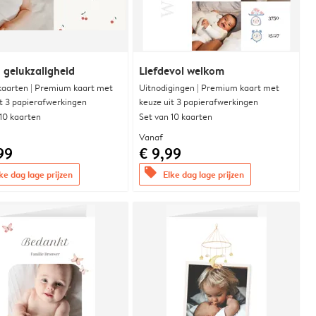
 gelukzaligheid
Liefdevol welkom
aarten | Premium kaart met
Uitnodigingen | Premium kaart met
it 3 papierafwerkingen
keuze uit 3 papierafwerkingen
 10 kaarten
Set van 10 kaarten
Vanaf
99
€ 9,99
offers
ke dag lage prijzen
Elke dag lage prijzen