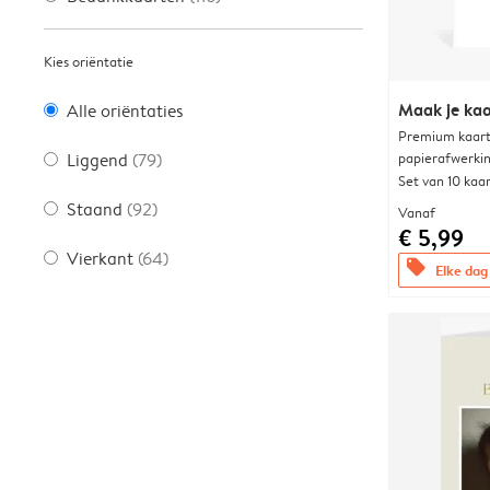
Kies oriëntatie
Maak je kaa
Alle oriëntaties
Premium kaart 
papierafwerki
Liggend
(79)
Set van 10 kaa
Staand
(92)
Vanaf
€ 5,99
Vierkant
(64)
offers
Elke dag 