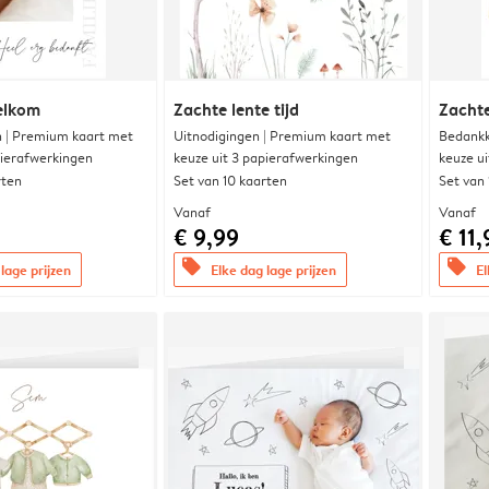
elkom
Zachte lente tijd
Zachte
 | Premium kaart met
Uitnodigingen | Premium kaart met
Bedankk
pierafwerkingen
keuze uit 3 papierafwerkingen
keuze u
rten
Set van 10 kaarten
Set van
Vanaf
Vanaf
€ 9,99
€ 11,
offers
offers
lage prijzen
Elke dag lage prijzen
El