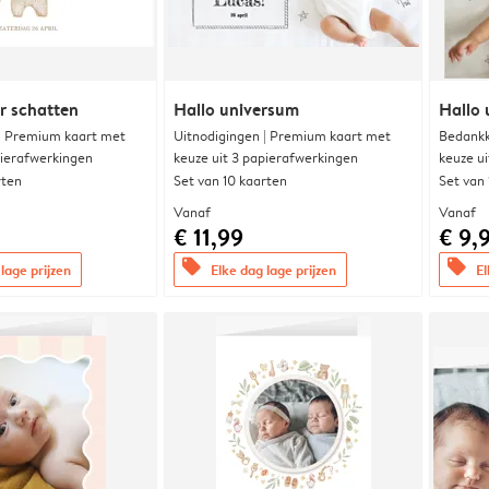
r schatten
Hallo universum
Hallo 
 | Premium kaart met
Uitnodigingen | Premium kaart met
Bedankk
pierafwerkingen
keuze uit 3 papierafwerkingen
keuze u
rten
Set van 10 kaarten
Set van
Vanaf
Vanaf
€ 11,99
€ 9,
offers
offers
lage prijzen
Elke dag lage prijzen
El