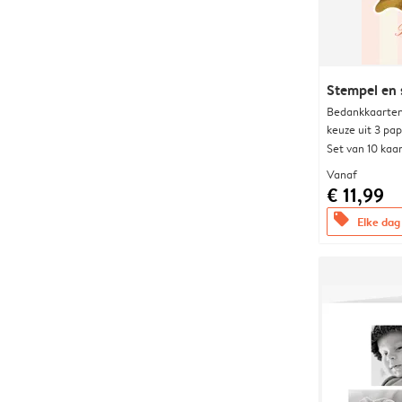
Stempel en 
Bedankkaarten
keuze uit 3 pa
Set van 10 kaa
Vanaf
€ 11,99
offers
Elke dag 