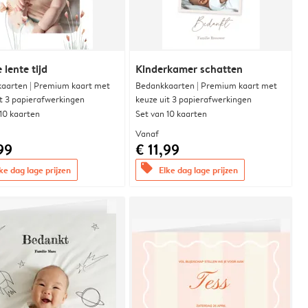
 lente tijd
Kinderkamer schatten
aarten | Premium kaart met
Bedankkaarten | Premium kaart met
it 3 papierafwerkingen
keuze uit 3 papierafwerkingen
 10 kaarten
Set van 10 kaarten
Vanaf
99
€ 11,99
offers
ke dag lage prijzen
Elke dag lage prijzen