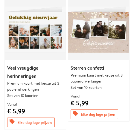
Veel vreugdige
Sterren confetti
Premium kaart met keuze uit 3
herinneringen
papierafwerkingen
Premium kaart met keuze uit 3
Set van 10 kaarten
papierafwerkingen
Set van 10 kaarten
Vanaf
€ 5,99
Vanaf
€ 5,99
offers
Elke dag lage prijzen
offers
Elke dag lage prijzen