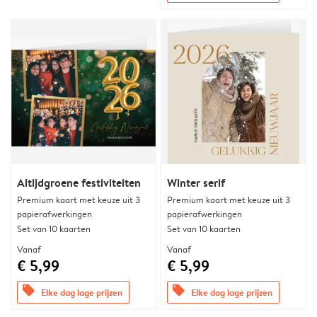
Altijdgroene festiviteiten
Winter serif
Premium kaart met keuze uit 3
Premium kaart met keuze uit 3
papierafwerkingen
papierafwerkingen
Set van 10 kaarten
Set van 10 kaarten
Vanaf
Vanaf
€ 5,99
€ 5,99
offers
offers
Elke dag lage prijzen
Elke dag lage prijzen