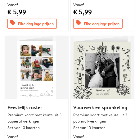
Vanaf
Vanaf
€ 5,99
€ 5,99
offers
offers
Elke dag lage prijzen
Elke dag lage prijzen
Feestelijk raster
Vuurwerk en sprankeling
Premium kaart met keuze uit 3
Premium kaart met keuze uit 3
papierafwerkingen
papierafwerkingen
Set van 10 kaarten
Set van 10 kaarten
Vanaf
Vanaf