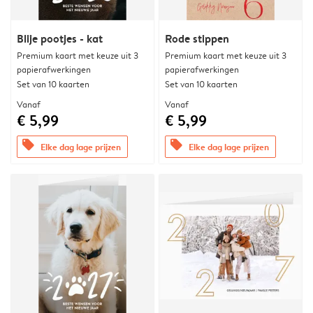
Blije pootjes - kat
Rode stippen
Premium kaart met keuze uit 3
Premium kaart met keuze uit 3
papierafwerkingen
papierafwerkingen
Set van 10 kaarten
Set van 10 kaarten
Vanaf
Vanaf
€ 5,99
€ 5,99
offers
offers
Elke dag lage prijzen
Elke dag lage prijzen