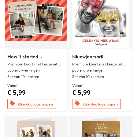
How it started...
Niuewjaarsbril
Premium kaart met keuze uit 3
Premium kaart met keuze uit 3
papierafwerkingen
papierafwerkingen
Set van 10 kaarten
Set van 10 kaarten
Vanaf
Vanaf
€ 5,99
€ 5,99
offers
offers
Elke dag lage prijzen
Elke dag lage prijzen