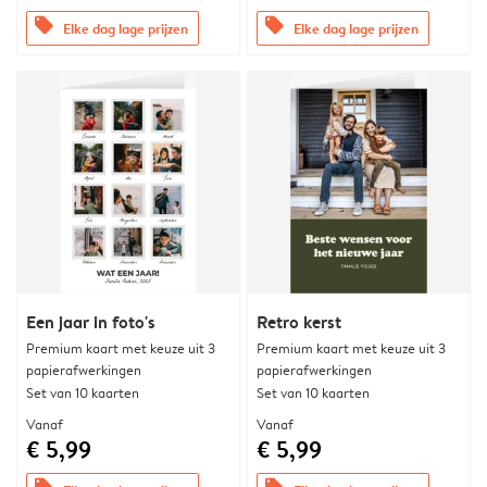
offers
offers
Elke dag lage prijzen
Elke dag lage prijzen
Een jaar in foto's
Retro kerst
Premium kaart met keuze uit 3
Premium kaart met keuze uit 3
papierafwerkingen
papierafwerkingen
Set van 10 kaarten
Set van 10 kaarten
Vanaf
Vanaf
€ 5,99
€ 5,99