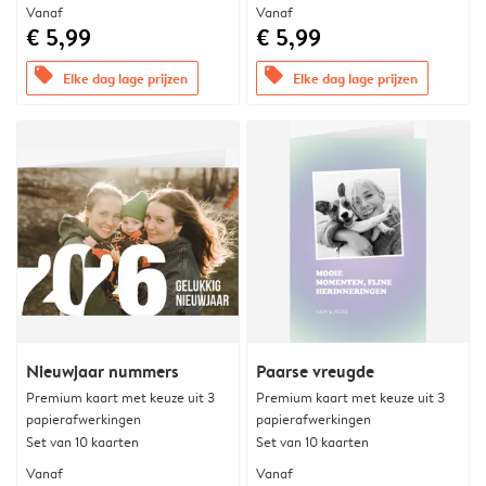
Vanaf
Vanaf
€ 5,99
€ 5,99
offers
offers
Elke dag lage prijzen
Elke dag lage prijzen
Nieuwjaar nummers
Paarse vreugde
Premium kaart met keuze uit 3
Premium kaart met keuze uit 3
papierafwerkingen
papierafwerkingen
Set van 10 kaarten
Set van 10 kaarten
Vanaf
Vanaf