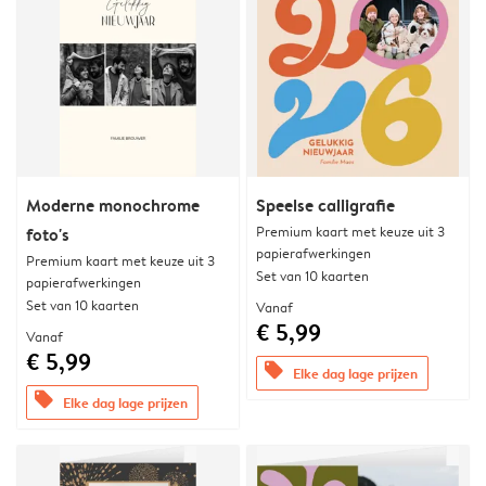
Moderne monochrome
Speelse calligrafie
Premium kaart met keuze uit 3
foto's
papierafwerkingen
Premium kaart met keuze uit 3
Set van 10 kaarten
papierafwerkingen
Set van 10 kaarten
Vanaf
€ 5,99
Vanaf
€ 5,99
offers
Elke dag lage prijzen
offers
Elke dag lage prijzen