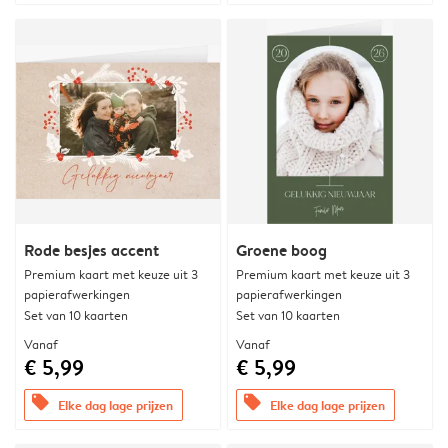
Rode besjes accent
Groene boog
Premium kaart met keuze uit 3
Premium kaart met keuze uit 3
papierafwerkingen
papierafwerkingen
Set van 10 kaarten
Set van 10 kaarten
Vanaf
Vanaf
€ 5,99
€ 5,99
offers
offers
Elke dag lage prijzen
Elke dag lage prijzen