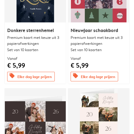
Donkere sterrenhemel
Nieuwjaar schaakbord
Premium kaart met keuze uit 3
Premium kaart met keuze uit 3
papierafwerkingen
papierafwerkingen
Set van 10 kaarten
Set van 10 kaarten
Vanaf
Vanaf
€ 5,99
€ 5,99
offers
offers
Elke dag lage prijzen
Elke dag lage prijzen