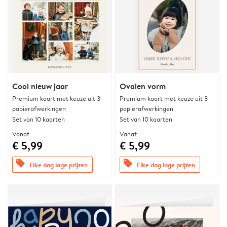
Cool nieuw jaar
Ovalen vorm
Premium kaart met keuze uit 3
Premium kaart met keuze uit 3
papierafwerkingen
papierafwerkingen
Set van 10 kaarten
Set van 10 kaarten
Vanaf
Vanaf
€ 5,99
€ 5,99
offers
offers
Elke dag lage prijzen
Elke dag lage prijzen