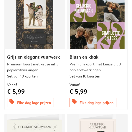
Grijs en elegant vuurwerk
Blush en khaki
Premium kaart met keuze uit 3
Premium kaart met keuze uit 3
papierafwerkingen
papierafwerkingen
Set van 10 kaarten
Set van 10 kaarten
Vanaf
Vanaf
€ 5,99
€ 5,99
offers
offers
Elke dag lage prijzen
Elke dag lage prijzen