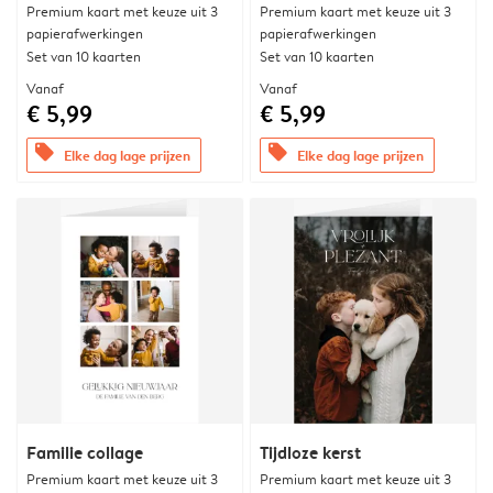
Premium kaart met keuze uit 3
Premium kaart met keuze uit 3
papierafwerkingen
papierafwerkingen
Set van 10 kaarten
Set van 10 kaarten
Vanaf
Vanaf
€ 5,99
€ 5,99
offers
offers
Elke dag lage prijzen
Elke dag lage prijzen
Familie collage
Tijdloze kerst
Premium kaart met keuze uit 3
Premium kaart met keuze uit 3