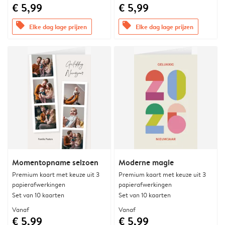
€ 5,99
€ 5,99
offers
offers
Elke dag lage prijzen
Elke dag lage prijzen
Momentopname seizoen
Moderne magie
Premium kaart met keuze uit 3
Premium kaart met keuze uit 3
papierafwerkingen
papierafwerkingen
Set van 10 kaarten
Set van 10 kaarten
Vanaf
Vanaf
€ 5,99
€ 5,99