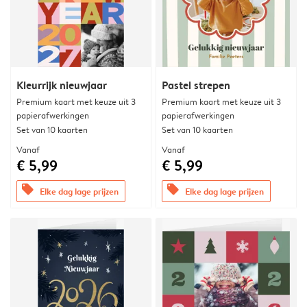
Kleurrijk nieuwjaar
Pastel strepen
Premium kaart met keuze uit 3
Premium kaart met keuze uit 3
papierafwerkingen
papierafwerkingen
Set van 10 kaarten
Set van 10 kaarten
Vanaf
Vanaf
€ 5,99
€ 5,99
offers
offers
Elke dag lage prijzen
Elke dag lage prijzen