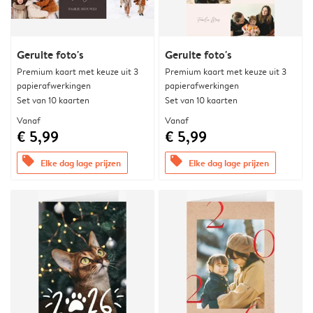
Geruite foto's
Geruite foto's
Premium kaart met keuze uit 3
Premium kaart met keuze uit 3
papierafwerkingen
papierafwerkingen
Set van 10 kaarten
Set van 10 kaarten
Vanaf
Vanaf
€ 5,99
€ 5,99
offers
offers
Elke dag lage prijzen
Elke dag lage prijzen