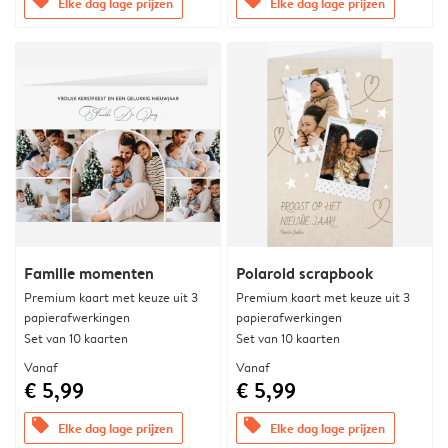
offers
offers
Elke dag lage prijzen
Elke dag lage prijzen
Familie momenten
Polaroid scrapbook
Premium kaart met keuze uit 3
Premium kaart met keuze uit 3
papierafwerkingen
papierafwerkingen
Set van 10 kaarten
Set van 10 kaarten
Vanaf
Vanaf
€ 5,99
€ 5,99
offers
offers
Elke dag lage prijzen
Elke dag lage prijzen