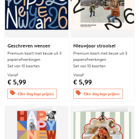
Geschreven wensen
Nieuwjaar strooisel
Premium kaart met keuze uit 3
Premium kaart met keuze uit 3
papierafwerkingen
papierafwerkingen
Set van 10 kaarten
Set van 10 kaarten
Vanaf
Vanaf
€ 5,99
€ 5,99
offers
offers
Elke dag lage prijzen
Elke dag lage prijzen