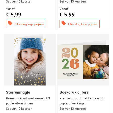
Set van 10 kaarten
Set van 10 kaarten
Vanaf
Vanaf
€ 5,99
€ 5,99
offers
offers
Elke dag lage prijzen
Elke dag lage prijzen
Sterrenmagie
Boekdruk cijfers
Premium kaart met keuze uit 3
Premium kaart met keuze uit 3
papierafwerkingen
papierafwerkingen
Set van 10 kaarten
Set van 10 kaarten