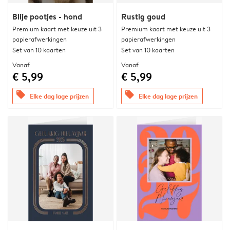
Blije pootjes - hond
Rustig goud
Premium kaart met keuze uit 3
Premium kaart met keuze uit 3
papierafwerkingen
papierafwerkingen
Set van 10 kaarten
Set van 10 kaarten
Vanaf
Vanaf
€ 5,99
€ 5,99
offers
offers
Elke dag lage prijzen
Elke dag lage prijzen