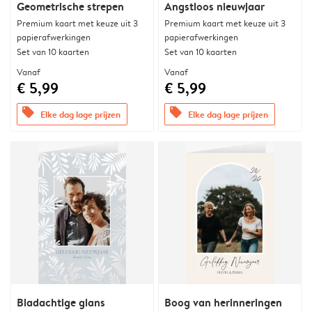
Geometrische strepen
Angstloos nieuwjaar
Premium kaart met keuze uit 3
Premium kaart met keuze uit 3
papierafwerkingen
papierafwerkingen
Set van 10 kaarten
Set van 10 kaarten
Vanaf
Vanaf
€ 5,99
€ 5,99
offers
offers
Elke dag lage prijzen
Elke dag lage prijzen
Bladachtige glans
Boog van herinneringen