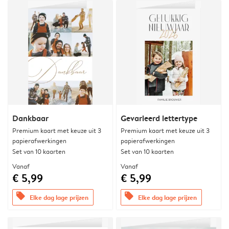
Dankbaar
Gevarieerd lettertype
Premium kaart met keuze uit 3
Premium kaart met keuze uit 3
papierafwerkingen
papierafwerkingen
Set van 10 kaarten
Set van 10 kaarten
Vanaf
Vanaf
€ 5,99
€ 5,99
offers
offers
Elke dag lage prijzen
Elke dag lage prijzen