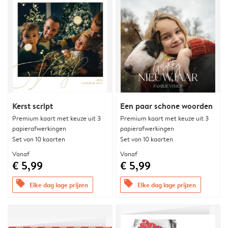
Kerst script
Een paar schone woorden
Premium kaart met keuze uit 3
Premium kaart met keuze uit 3
papierafwerkingen
papierafwerkingen
Set van 10 kaarten
Set van 10 kaarten
Vanaf
Vanaf
€ 5,99
€ 5,99
offers
offers
Elke dag lage prijzen
Elke dag lage prijzen