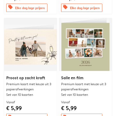
offers
offers
Elke dag lage prijzen
Elke dag lage prijzen
Proost op zacht kraft
Salie en film
Premium kaart met keuze uit 3
Premium kaart met keuze uit 3
papierafwerkingen
papierafwerkingen
Set van 10 kaarten
Set van 10 kaarten
Vanaf
Vanaf
€ 5,99
€ 5,99