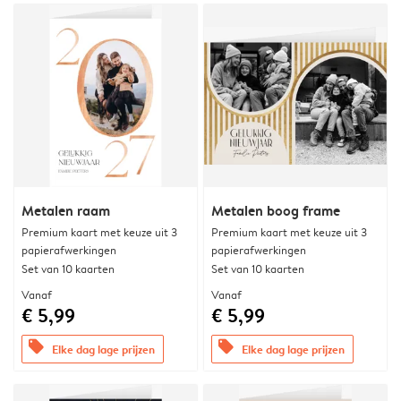
Metalen raam
Metalen boog frame
Premium kaart met keuze uit 3
Premium kaart met keuze uit 3
papierafwerkingen
papierafwerkingen
Set van 10 kaarten
Set van 10 kaarten
Vanaf
Vanaf
€ 5,99
€ 5,99
offers
offers
Elke dag lage prijzen
Elke dag lage prijzen