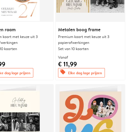
en raam
Metalen boog frame
 kaart met keuze uit 3
Premium kaart met keuze uit 3
fwerkingen
papierafwerkingen
 10 kaarten
Set van 10 kaarten
Vanaf
99
€ 11,99
offers
ke dag lage prijzen
Elke dag lage prijzen