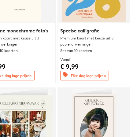
ne monochrome foto's
Speelse calligrafie
 kaart met keuze uit 3
Premium kaart met keuze uit 3
fwerkingen
papierafwerkingen
 10 kaarten
Set van 10 kaarten
Vanaf
99
€ 9,99
offers
ke dag lage prijzen
Elke dag lage prijzen