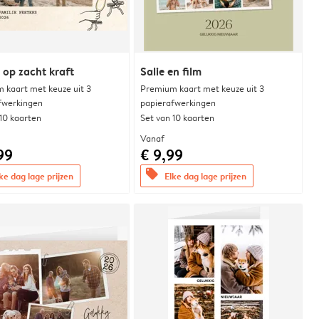
 op zacht kraft
Salie en film
 kaart met keuze uit 3
Premium kaart met keuze uit 3
fwerkingen
papierafwerkingen
 10 kaarten
Set van 10 kaarten
Vanaf
99
€ 9,99
offers
ke dag lage prijzen
Elke dag lage prijzen