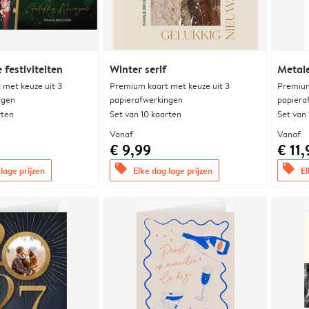
 festiviteiten
Winter serif
Metal
met keuze uit 3
Premium kaart met keuze uit 3
Premium
ngen
papierafwerkingen
papiera
rten
Set van 10 kaarten
Set van
Vanaf
Vanaf
€ 9,99
€ 11,
offers
offers
lage prijzen
Elke dag lage prijzen
El