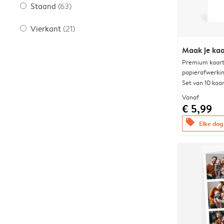
Staand
(63)
Vierkant
(21)
Maak je kaa
Premium kaart 
papierafwerki
Set van 10 kaa
Vanaf
€ 5,99
offers
Elke dag 