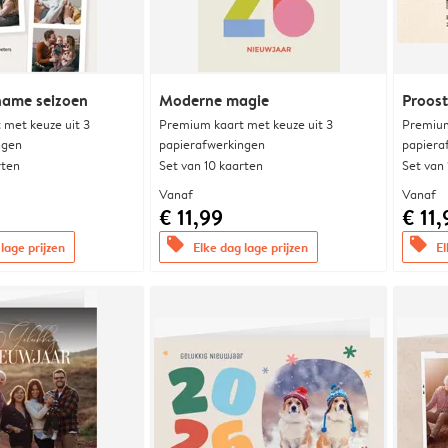
ame seizoen
Moderne magie
Proost
met keuze uit 3
Premium kaart met keuze uit 3
Premium
ngen
papierafwerkingen
papiera
rten
Set van 10 kaarten
Set van
Vanaf
Vanaf
€ 11,99
€ 11,
offers
offers
lage prijzen
Elke dag lage prijzen
El