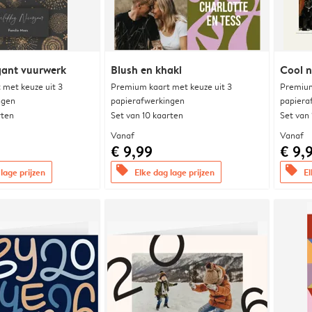
egant vuurwerk
Blush en khaki
Cool n
met keuze uit 3
Premium kaart met keuze uit 3
Premium
ngen
papierafwerkingen
papiera
rten
Set van 10 kaarten
Set van
Vanaf
Vanaf
€ 9,99
€ 9,
offers
offers
lage prijzen
Elke dag lage prijzen
El