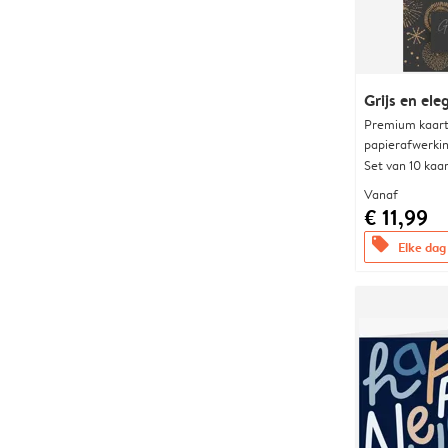
Grijs en el
Premium kaart 
papierafwerki
Set van 10 kaa
Vanaf
€ 11,99
offers
Elke dag 