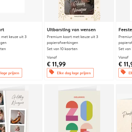
rt
Uitbarsting van wensen
Feeste
met keuze uit 3
Premium kaart met keuze uit 3
Premium
ngen
papierafwerkingen
papiera
rten
Set van 10 kaarten
Set van
Vanaf
Vanaf
€ 11,99
€ 11,
offers
offers
lage prijzen
Elke dag lage prijzen
El