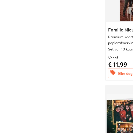
Familie Nie
Premium kaart 
papierafwerki
Set van 10 kaa
Vanaf
€ 11,99
offers
Elke dag 