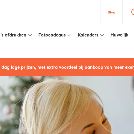
question
Blog
's afdrukken
Fotocadeaus
Kalenders
Huwelijk
slim_arrow_down
slim_arrow_down
slim_arrow_down
e dag lage prijzen, met extra voordeel bij aankoop van meer ex