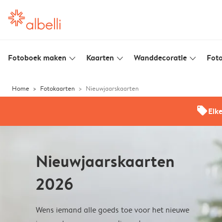
Fotoboek maken
Kaarten
Wanddecoratie
Foto
slim_arrow_down
slim_arrow_down
slim_arrow_down
Home
Fotokaarten
Nieuwjaarskaarten
offers
Elk
Nieuwjaarskaarten
2026
Wens iemand alle goeds toe voor het nieuwe