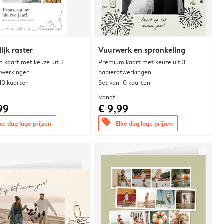
lijk raster
Vuurwerk en sprankeling
 kaart met keuze uit 3
Premium kaart met keuze uit 3
fwerkingen
papierafwerkingen
 10 kaarten
Set van 10 kaarten
Vanaf
99
€ 9,99
offers
ke dag lage prijzen
Elke dag lage prijzen