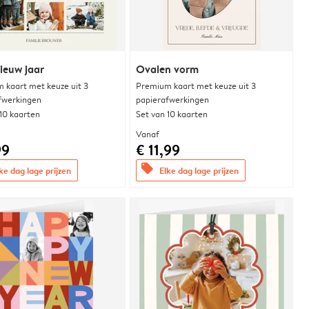
ieuw jaar
Ovalen vorm
 kaart met keuze uit 3
Premium kaart met keuze uit 3
fwerkingen
papierafwerkingen
 10 kaarten
Set van 10 kaarten
Vanaf
99
€ 11,99
offers
ke dag lage prijzen
Elke dag lage prijzen