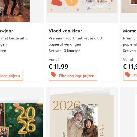
uwjaar
Vloed van kleur
Momen
met keuze uit 3
Premium kaart met keuze uit 3
Premium
ngen
papierafwerkingen
papiera
rten
Set van 10 kaarten
Set van
Vanaf
Vanaf
€ 11,99
€ 11,
offers
offers
lage prijzen
Elke dag lage prijzen
El