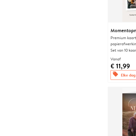
Momentopn
Premium kaart 
papierafwerki
Set van 10 kaa
Vanaf
€ 11,99
offers
Elke dag 