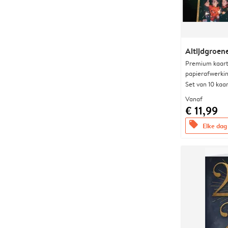
Altijdgroene
Premium kaart 
papierafwerki
Set van 10 kaa
Vanaf
€ 11,99
offers
Elke dag 