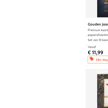
Gouden jaa
Premium kaart 
papierafwerki
Set van 10 kaa
Vanaf
€ 11,99
offers
Elke dag 