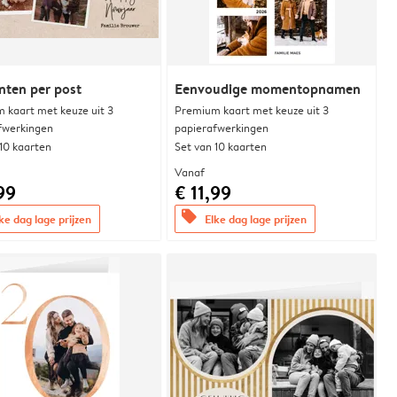
ten per post
Eenvoudige momentopnamen
 kaart met keuze uit 3
Premium kaart met keuze uit 3
fwerkingen
papierafwerkingen
 10 kaarten
Set van 10 kaarten
Vanaf
99
€ 11,99
offers
ke dag lage prijzen
Elke dag lage prijzen