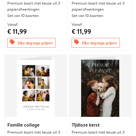
Premium kaart met keuze uit 3
Premium kaart met keuze uit 3
papierafwerkingen
papierafwerkingen
Set van 10 kaarten
Set van 10 kaarten
Vanaf
Vanaf
€ 11,99
€ 11,99
offers
offers
Elke dag lage prijzen
Elke dag lage prijzen
Familie collage
Tijdloze kerst
Premium kaart met keuze uit 3
Premium kaart met keuze uit 3