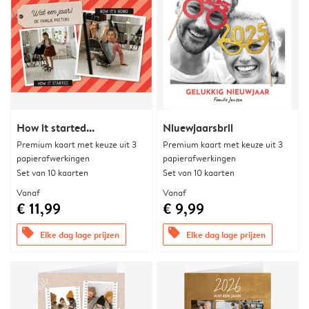
How it started...
Niuewjaarsbril
Premium kaart met keuze uit 3
Premium kaart met keuze uit 3
papierafwerkingen
papierafwerkingen
Set van 10 kaarten
Set van 10 kaarten
Vanaf
Vanaf
€ 11,99
€ 9,99
offers
offers
Elke dag lage prijzen
Elke dag lage prijzen