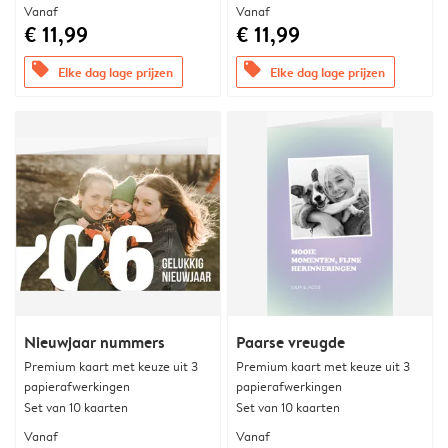
Vanaf
Vanaf
€ 11,99
€ 11,99
offers
offers
Elke dag lage prijzen
Elke dag lage prijzen
Nieuwjaar nummers
Paarse vreugde
Premium kaart met keuze uit 3
Premium kaart met keuze uit 3
papierafwerkingen
papierafwerkingen
Set van 10 kaarten
Set van 10 kaarten
Vanaf
Vanaf