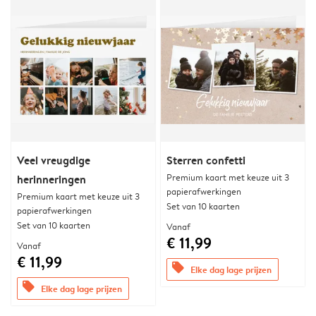
Veel vreugdige
Sterren confetti
Premium kaart met keuze uit 3
herinneringen
papierafwerkingen
Premium kaart met keuze uit 3
Set van 10 kaarten
papierafwerkingen
Set van 10 kaarten
Vanaf
€ 11,99
Vanaf
€ 11,99
offers
Elke dag lage prijzen
offers
Elke dag lage prijzen