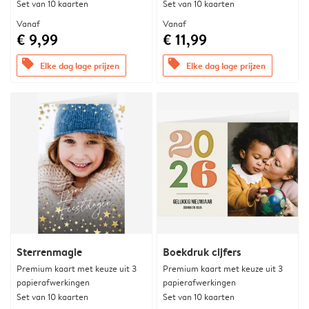
Set van 10 kaarten
Set van 10 kaarten
Vanaf
Vanaf
€ 9,99
€ 11,99
offers
offers
Elke dag lage prijzen
Elke dag lage prijzen
Sterrenmagie
Boekdruk cijfers
Premium kaart met keuze uit 3
Premium kaart met keuze uit 3
papierafwerkingen
papierafwerkingen
Set van 10 kaarten
Set van 10 kaarten