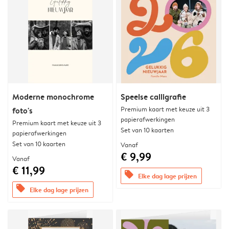
Moderne monochrome
Speelse calligrafie
Premium kaart met keuze uit 3
foto's
papierafwerkingen
Premium kaart met keuze uit 3
Set van 10 kaarten
papierafwerkingen
Set van 10 kaarten
Vanaf
€ 9,99
Vanaf
€ 11,99
offers
Elke dag lage prijzen
offers
Elke dag lage prijzen