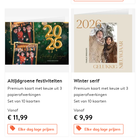
Altijdgroene festiviteiten
Winter serif
Premium kaart met keuze uit 3
Premium kaart met keuze uit 3
papierafwerkingen
papierafwerkingen
Set van 10 kaarten
Set van 10 kaarten
Vanaf
Vanaf
€ 11,99
€ 9,99
offers
offers
Elke dag lage prijzen
Elke dag lage prijzen