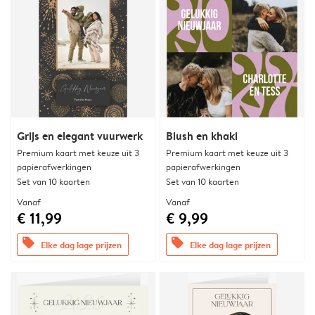
Grijs en elegant vuurwerk
Blush en khaki
Premium kaart met keuze uit 3
Premium kaart met keuze uit 3
papierafwerkingen
papierafwerkingen
Set van 10 kaarten
Set van 10 kaarten
Vanaf
Vanaf
€ 11,99
€ 9,99
offers
offers
Elke dag lage prijzen
Elke dag lage prijzen