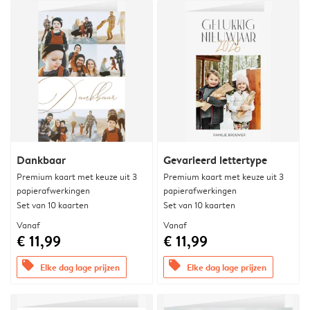
Dankbaar
Gevarieerd lettertype
Premium kaart met keuze uit 3
Premium kaart met keuze uit 3
papierafwerkingen
papierafwerkingen
Set van 10 kaarten
Set van 10 kaarten
Vanaf
Vanaf
€ 11,99
€ 11,99
offers
offers
Elke dag lage prijzen
Elke dag lage prijzen