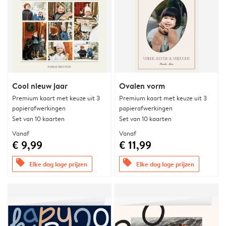
Cool nieuw jaar
Ovalen vorm
Premium kaart met keuze uit 3
Premium kaart met keuze uit 3
papierafwerkingen
papierafwerkingen
Set van 10 kaarten
Set van 10 kaarten
Vanaf
Vanaf
€ 9,99
€ 11,99
offers
offers
Elke dag lage prijzen
Elke dag lage prijzen