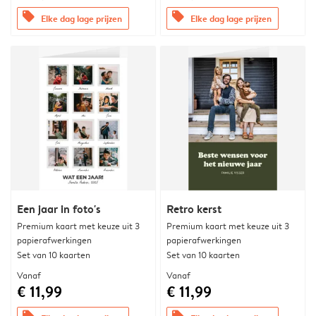
offers
offers
Elke dag lage prijzen
Elke dag lage prijzen
Een jaar in foto's
Retro kerst
Premium kaart met keuze uit 3
Premium kaart met keuze uit 3
papierafwerkingen
papierafwerkingen
Set van 10 kaarten
Set van 10 kaarten
Vanaf
Vanaf
€ 11,99
€ 11,99