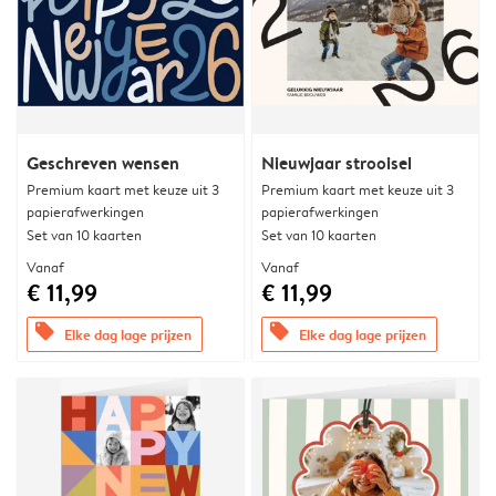
Geschreven wensen
Nieuwjaar strooisel
Premium kaart met keuze uit 3
Premium kaart met keuze uit 3
papierafwerkingen
papierafwerkingen
Set van 10 kaarten
Set van 10 kaarten
Vanaf
Vanaf
€ 11,99
€ 11,99
offers
offers
Elke dag lage prijzen
Elke dag lage prijzen