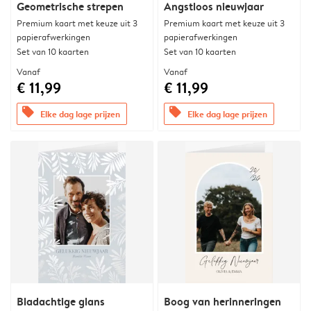
Geometrische strepen
Angstloos nieuwjaar
Premium kaart met keuze uit 3
Premium kaart met keuze uit 3
papierafwerkingen
papierafwerkingen
Set van 10 kaarten
Set van 10 kaarten
Vanaf
Vanaf
€ 11,99
€ 11,99
offers
offers
Elke dag lage prijzen
Elke dag lage prijzen
Bladachtige glans
Boog van herinneringen