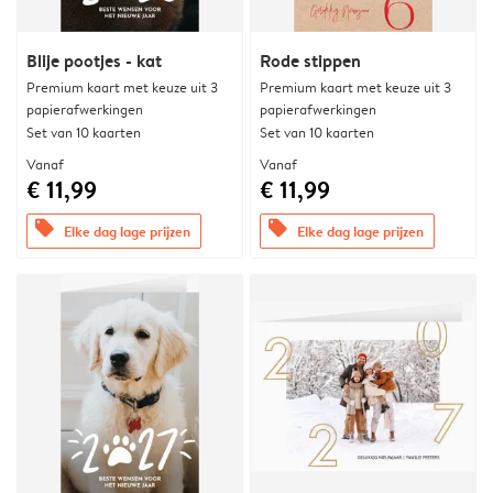
Blije pootjes - kat
Rode stippen
Premium kaart met keuze uit 3
Premium kaart met keuze uit 3
papierafwerkingen
papierafwerkingen
Set van 10 kaarten
Set van 10 kaarten
Vanaf
Vanaf
€ 11,99
€ 11,99
offers
offers
Elke dag lage prijzen
Elke dag lage prijzen