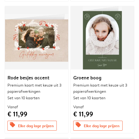
Rode besjes accent
Groene boog
Premium kaart met keuze uit 3
Premium kaart met keuze uit 3
papierafwerkingen
papierafwerkingen
Set van 10 kaarten
Set van 10 kaarten
Vanaf
Vanaf
€ 11,99
€ 11,99
offers
offers
Elke dag lage prijzen
Elke dag lage prijzen