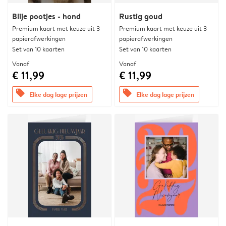
Blije pootjes - hond
Rustig goud
Premium kaart met keuze uit 3
Premium kaart met keuze uit 3
papierafwerkingen
papierafwerkingen
Set van 10 kaarten
Set van 10 kaarten
Vanaf
Vanaf
€ 11,99
€ 11,99
offers
offers
Elke dag lage prijzen
Elke dag lage prijzen