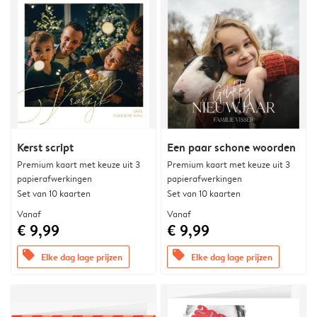
Kerst script
Een paar schone woorden
Premium kaart met keuze uit 3
Premium kaart met keuze uit 3
papierafwerkingen
papierafwerkingen
Set van 10 kaarten
Set van 10 kaarten
Vanaf
Vanaf
€ 9,99
€ 9,99
offers
offers
Elke dag lage prijzen
Elke dag lage prijzen