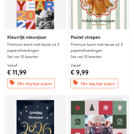
Kleurrijk nieuwjaar
Pastel strepen
Premium kaart met keuze uit 3
Premium kaart met keuze uit 3
papierafwerkingen
papierafwerkingen
Set van 10 kaarten
Set van 10 kaarten
Vanaf
Vanaf
€ 11,99
€ 9,99
offers
offers
Elke dag lage prijzen
Elke dag lage prijzen