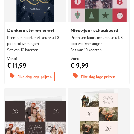
Donkere sterrenhemel
Nieuwjaar schaakbord
Premium kaart met keuze uit 3
Premium kaart met keuze uit 3
papierafwerkingen
papierafwerkingen
Set van 10 kaarten
Set van 10 kaarten
Vanaf
Vanaf
€ 11,99
€ 9,99
offers
offers
Elke dag lage prijzen
Elke dag lage prijzen