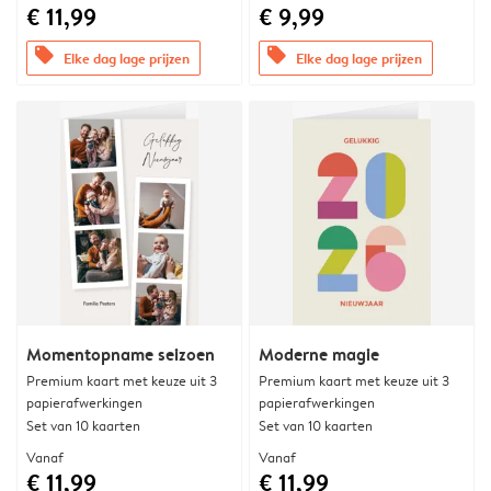
€ 11,99
€ 9,99
offers
offers
Elke dag lage prijzen
Elke dag lage prijzen
Momentopname seizoen
Moderne magie
Premium kaart met keuze uit 3
Premium kaart met keuze uit 3
papierafwerkingen
papierafwerkingen
Set van 10 kaarten
Set van 10 kaarten
Vanaf
Vanaf
€ 11,99
€ 11,99