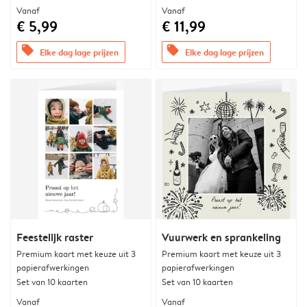
Vanaf
Vanaf
€ 5,99
€ 11,99
offers
offers
Elke dag lage prijzen
Elke dag lage prijzen
Feestelijk raster
Vuurwerk en sprankeling
Premium kaart met keuze uit 3
Premium kaart met keuze uit 3
papierafwerkingen
papierafwerkingen
Set van 10 kaarten
Set van 10 kaarten
Vanaf
Vanaf