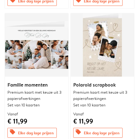
offers
offers
Elke dag lage prijzen
Elke dag lage prijzen
Familie momenten
Polaroid scrapbook
Premium kaart met keuze uit 3
Premium kaart met keuze uit 3
papierafwerkingen
papierafwerkingen
Set van 10 kaarten
Set van 10 kaarten
Vanaf
Vanaf
€ 11,99
€ 11,99
offers
offers
Elke dag lage prijzen
Elke dag lage prijzen