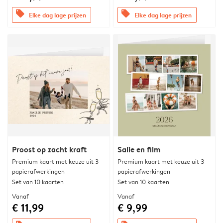
offers
offers
Elke dag lage prijzen
Elke dag lage prijzen
Proost op zacht kraft
Salie en film
Premium kaart met keuze uit 3
Premium kaart met keuze uit 3
papierafwerkingen
papierafwerkingen
Set van 10 kaarten
Set van 10 kaarten
Vanaf
Vanaf
€ 11,99
€ 9,99