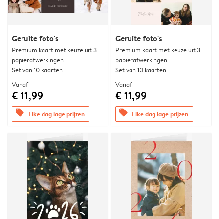
Geruite foto's
Geruite foto's
Premium kaart met keuze uit 3
Premium kaart met keuze uit 3
papierafwerkingen
papierafwerkingen
Set van 10 kaarten
Set van 10 kaarten
Vanaf
Vanaf
€ 11,99
€ 11,99
offers
offers
Elke dag lage prijzen
Elke dag lage prijzen