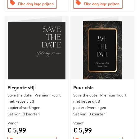
offers
offers
Elke dag lage prijzen
Elke dag lage prijzen
Elegante stijl
Puur chic
Save the date | Premium kaart
Save the date | Premium kaart
met keuze uit 3
met keuze uit 3
papierafwerkingen
papierafwerkingen
Set van 10 kaarten
Set van 10 kaarten
Vanaf
Vanaf
€ 5,99
€ 5,99