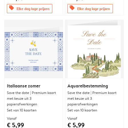
offers
offers
Elke dag lage prijzen
Elke dag lage prijzen
Italiaanse zomer
Aquarelbestemming
Save the date | Premium kaart
Save the date | Premium kaart
met keuze uit 3
met keuze uit 3
papierafwerkingen
papierafwerkingen
Set van 10 kaarten
Set van 10 kaarten
Vanaf
Vanaf
€ 5,99
€ 5,99