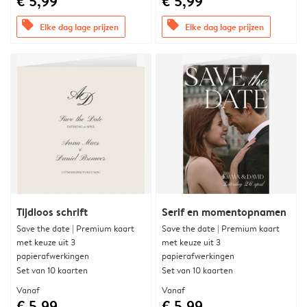
€ 5,99
€ 5,99
offers
offers
Elke dag lage prijzen
Elke dag lage prijzen
Tijdloos schrift
Serif en momentopnamen
Save the date | Premium kaart
Save the date | Premium kaart
met keuze uit 3
met keuze uit 3
papierafwerkingen
papierafwerkingen
Set van 10 kaarten
Set van 10 kaarten
Vanaf
Vanaf
€ 5,99
€ 5,99