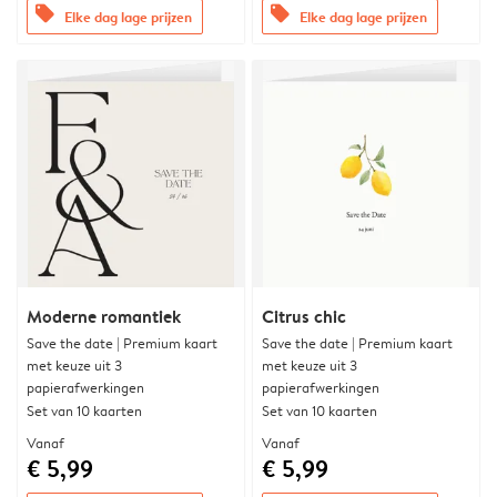
offers
offers
Elke dag lage prijzen
Elke dag lage prijzen
Moderne romantiek
Citrus chic
Save the date | Premium kaart
Save the date | Premium kaart
met keuze uit 3
met keuze uit 3
papierafwerkingen
papierafwerkingen
Set van 10 kaarten
Set van 10 kaarten
Vanaf
Vanaf
€ 5,99
€ 5,99