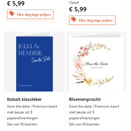
€ 5,99
Vanaf
€ 5,99
offers
Elke dag lage prijzen
offers
Elke dag lage prijzen
Kobalt klassieker
Bloemenpracht
Save the date | Premium kaart
Save the date | Premium kaart
met keuze uit 3
met keuze uit 3
papierafwerkingen
papierafwerkingen
Set van 10 kaarten
Set van 10 kaarten