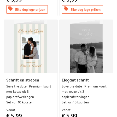
offers
offers
Elke dag lage prijzen
Elke dag lage prijzen
Schrift en strepen
Elegant schrift
Save the date | Premium kaart
Save the date | Premium kaart
met keuze uit 3
met keuze uit 3
papierafwerkingen
papierafwerkingen
Set van 10 kaarten
Set van 10 kaarten
Vanaf
Vanaf
€ 5,99
€ 5,99