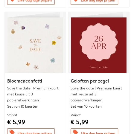
Bloemenconfetti
Geloften per zegel
Save the date | Premium kaart
Save the date | Premium kaart
met keuze uit 3
met keuze uit 3
papierafwerkingen
papierafwerkingen
Set van 10 kaarten
Set van 10 kaarten
Vanaf
Vanaf
€ 5,99
€ 5,99
offers
offers
Elke dag lage prijzen
Elke dag lage prijzen