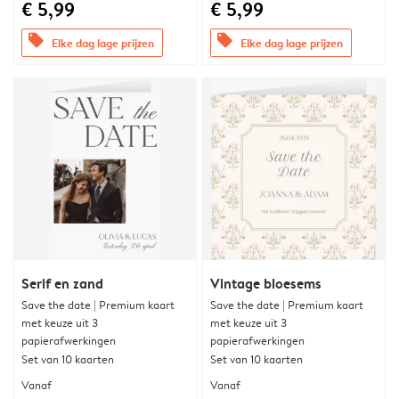
€ 5,99
€ 5,99
offers
offers
Elke dag lage prijzen
Elke dag lage prijzen
Serif en zand
Vintage bloesems
Save the date | Premium kaart
Save the date | Premium kaart
met keuze uit 3
met keuze uit 3
papierafwerkingen
papierafwerkingen
Set van 10 kaarten
Set van 10 kaarten
Vanaf
Vanaf