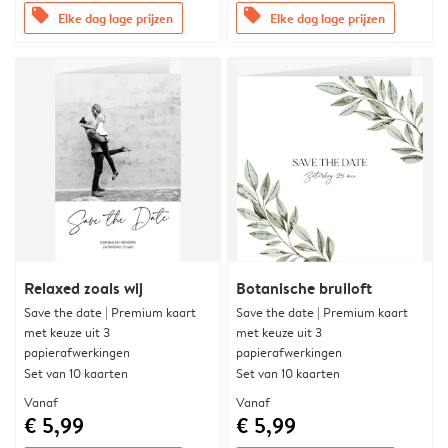
offers
offers
Elke dag lage prijzen
Elke dag lage prijzen
Relaxed zoals wij
Botanische bruiloft
Save the date | Premium kaart
Save the date | Premium kaart
met keuze uit 3
met keuze uit 3
papierafwerkingen
papierafwerkingen
Set van 10 kaarten
Set van 10 kaarten
Vanaf
Vanaf
€ 5,99
€ 5,99