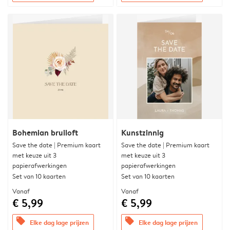
Bohemian bruiloft
Kunstzinnig
Save the date | Premium kaart
Save the date | Premium kaart
met keuze uit 3
met keuze uit 3
papierafwerkingen
papierafwerkingen
Set van 10 kaarten
Set van 10 kaarten
Vanaf
Vanaf
€ 5,99
€ 5,99
offers
offers
Elke dag lage prijzen
Elke dag lage prijzen