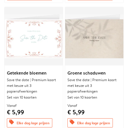
Getekende bloemen
Groene schaduwen
Save the date | Premium kaart
Save the date | Premium kaart
met keuze uit 3
met keuze uit 3
papierafwerkingen
papierafwerkingen
Set van 10 kaarten
Set van 10 kaarten
Vanaf
Vanaf
€ 5,99
€ 5,99
offers
offers
Elke dag lage prijzen
Elke dag lage prijzen