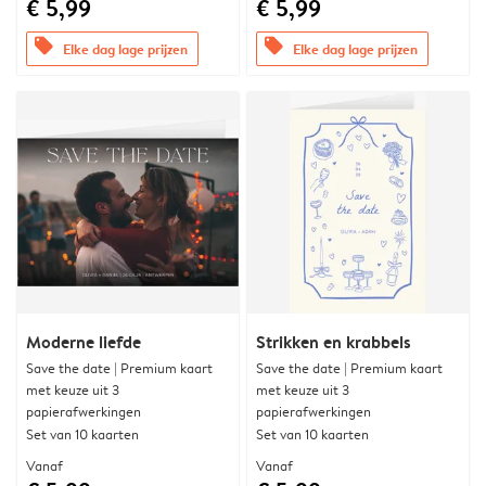
€ 5,99
€ 5,99
offers
offers
Elke dag lage prijzen
Elke dag lage prijzen
Moderne liefde
Strikken en krabbels
Save the date | Premium kaart
Save the date | Premium kaart
met keuze uit 3
met keuze uit 3
papierafwerkingen
papierafwerkingen
Set van 10 kaarten
Set van 10 kaarten
Vanaf
Vanaf