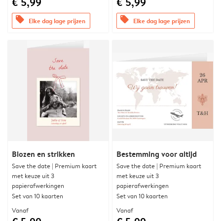
€ 5,99
€ 5,99
offers
offers
Elke dag lage prijzen
Elke dag lage prijzen
Blozen en strikken
Bestemming voor altijd
Save the date | Premium kaart
Save the date | Premium kaart
met keuze uit 3
met keuze uit 3
papierafwerkingen
papierafwerkingen
Set van 10 kaarten
Set van 10 kaarten
Vanaf
Vanaf