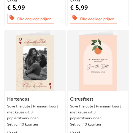
Vanaf
Vanaf
€ 5,99
€ 5,99
offers
offers
Elke dag lage prijzen
Elke dag lage prijzen
Hartenaas
Citrusfeest
Save the date | Premium kaart
Save the date | Premium kaart
met keuze uit 3
met keuze uit 3
papierafwerkingen
papierafwerkingen
Set van 10 kaarten
Set van 10 kaarten
Vanaf
Vanaf