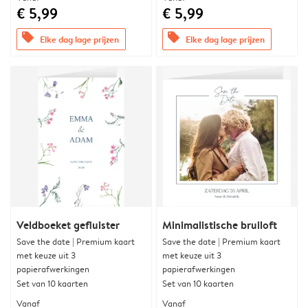
€ 5,99
€ 5,99
offers
offers
Elke dag lage prijzen
Elke dag lage prijzen
Veldboeket gefluister
Minimalistische bruiloft
Save the date | Premium kaart
Save the date | Premium kaart
met keuze uit 3
met keuze uit 3
papierafwerkingen
papierafwerkingen
Set van 10 kaarten
Set van 10 kaarten
Vanaf
Vanaf