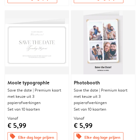
Mooie typographie
Photobooth
Save the date | Premium kaart
Save the date | Premium kaart
met keuze uit 3
met keuze uit 3
papierafwerkingen
papierafwerkingen
Set van 10 kaarten
Set van 10 kaarten
Vanaf
Vanaf
€ 5,99
€ 5,99
offers
offers
Elke dag lage prijzen
Elke dag lage prijzen