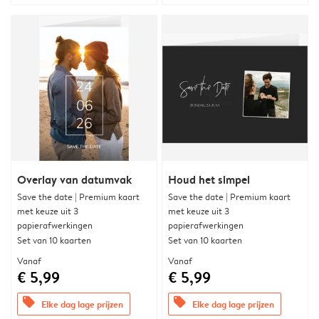
Overlay van datumvak
Houd het simpel
Save the date | Premium kaart
Save the date | Premium kaart
met keuze uit 3
met keuze uit 3
papierafwerkingen
papierafwerkingen
Set van 10 kaarten
Set van 10 kaarten
Vanaf
Vanaf
€ 5,99
€ 5,99
offers
offers
Elke dag lage prijzen
Elke dag lage prijzen