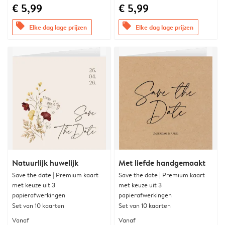
€ 5,99
€ 5,99
offers
offers
Elke dag lage prijzen
Elke dag lage prijzen
Natuurlijk huwelijk
Met liefde handgemaakt
Save the date | Premium kaart
Save the date | Premium kaart
met keuze uit 3
met keuze uit 3
papierafwerkingen
papierafwerkingen
Set van 10 kaarten
Set van 10 kaarten
Vanaf
Vanaf