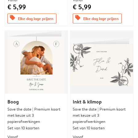
€ 5,99
€ 5,99
offers
offers
Elke dag lage prijzen
Elke dag lage prijzen
Boog
Inkt & klimop
Save the date | Premium kaart
Save the date | Premium kaart
met keuze uit 3
met keuze uit 3
papierafwerkingen
papierafwerkingen
Set van 10 kaarten
Set van 10 kaarten
Vanaf
Vanaf