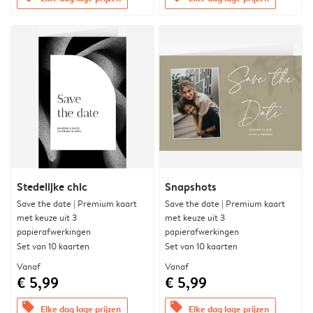
Stedelijke chic
Snapshots
Save the date | Premium kaart
Save the date | Premium kaart
met keuze uit 3
met keuze uit 3
papierafwerkingen
papierafwerkingen
Set van 10 kaarten
Set van 10 kaarten
Vanaf
Vanaf
€ 5,99
€ 5,99
offers
offers
Elke dag lage prijzen
Elke dag lage prijzen