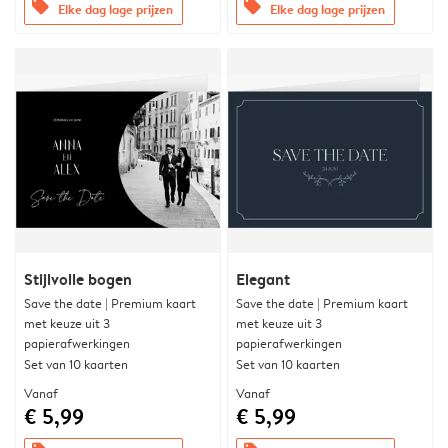
offers
offers
Elke dag lage prijzen
Elke dag lage prijzen
Stijlvolle bogen
Elegant
Save the date | Premium kaart
Save the date | Premium kaart
met keuze uit 3
met keuze uit 3
papierafwerkingen
papierafwerkingen
Set van 10 kaarten
Set van 10 kaarten
Vanaf
Vanaf
€ 5,99
€ 5,99