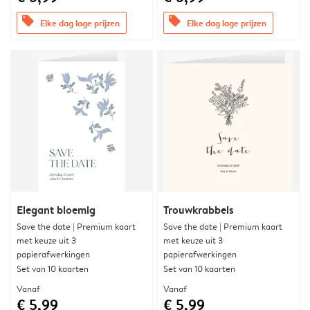
offers
offers
Elke dag lage prijzen
Elke dag lage prijzen
Elegant bloemig
Trouwkrabbels
Save the date | Premium kaart
Save the date | Premium kaart
met keuze uit 3
met keuze uit 3
papierafwerkingen
papierafwerkingen
Set van 10 kaarten
Set van 10 kaarten
Vanaf
Vanaf
€ 5,99
€ 5,99