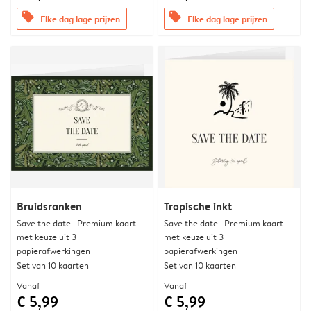
offers
offers
Elke dag lage prijzen
Elke dag lage prijzen
Bruidsranken
Tropische inkt
Save the date | Premium kaart
Save the date | Premium kaart
met keuze uit 3
met keuze uit 3
papierafwerkingen
papierafwerkingen
Set van 10 kaarten
Set van 10 kaarten
Vanaf
Vanaf
€ 5,99
€ 5,99