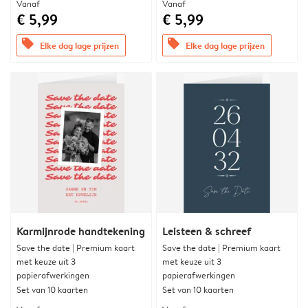
Vanaf
Vanaf
€ 5,99
€ 5,99
offers
offers
Elke dag lage prijzen
Elke dag lage prijzen
Karmijnrode handtekening
Leisteen & schreef
Save the date | Premium kaart
Save the date | Premium kaart
met keuze uit 3
met keuze uit 3
papierafwerkingen
papierafwerkingen
Set van 10 kaarten
Set van 10 kaarten