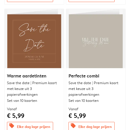
Warme aardetinten
Perfecte combi
Save the date | Premium kaart
Save the date | Premium kaart
met keuze uit 3
met keuze uit 3
papierafwerkingen
papierafwerkingen
Set van 10 kaarten
Set van 10 kaarten
Vanaf
Vanaf
€ 5,99
€ 5,99
offers
offers
Elke dag lage prijzen
Elke dag lage prijzen