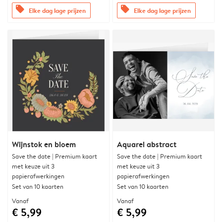
offers
offers
Elke dag lage prijzen
Elke dag lage prijzen
Wijnstok en bloem
Aquarel abstract
Save the date | Premium kaart
Save the date | Premium kaart
met keuze uit 3
met keuze uit 3
papierafwerkingen
papierafwerkingen
Set van 10 kaarten
Set van 10 kaarten
Vanaf
Vanaf
€ 5,99
€ 5,99