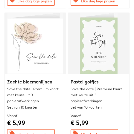
offers
offers
Elke dag lage prijzen
Elke dag lage prijzen
Zachte bloemenlijnen
Pastel golfjes
Save the date | Premium kaart
Save the date | Premium kaart
met keuze uit 3
met keuze uit 3
papierafwerkingen
papierafwerkingen
Set van 10 kaarten
Set van 10 kaarten
Vanaf
Vanaf
€ 5,99
€ 5,99
offers
offers
Elke dag lage prijzen
Elke dag lage prijzen