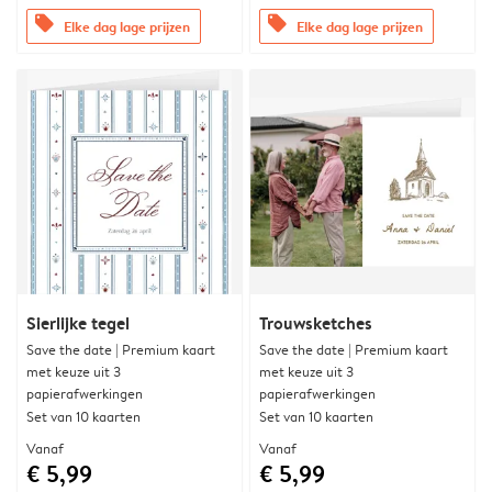
offers
offers
Elke dag lage prijzen
Elke dag lage prijzen
Sierlijke tegel
Trouwsketches
Save the date | Premium kaart
Save the date | Premium kaart
met keuze uit 3
met keuze uit 3
papierafwerkingen
papierafwerkingen
Set van 10 kaarten
Set van 10 kaarten
Vanaf
Vanaf
€ 5,99
€ 5,99