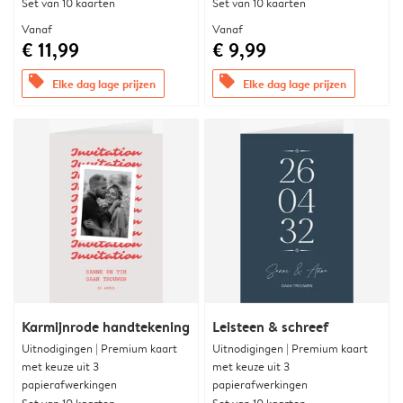
Set van 10 kaarten
Set van 10 kaarten
Vanaf
Vanaf
€ 11,99
€ 9,99
offers
offers
Elke dag lage prijzen
Elke dag lage prijzen
Karmijnrode handtekening
Leisteen & schreef
Uitnodigingen | Premium kaart
Uitnodigingen | Premium kaart
met keuze uit 3
met keuze uit 3
papierafwerkingen
papierafwerkingen