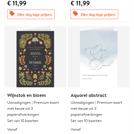
€ 11,99
€ 11,99
offers
offers
Elke dag lage prijzen
Elke dag lage prijzen
Wijnstok en bloem
Aquarel abstract
Uitnodigingen | Premium kaart
Uitnodigingen | Premium kaart
met keuze uit 3
met keuze uit 3
papierafwerkingen
papierafwerkingen
Set van 10 kaarten
Set van 10 kaarten
Vanaf
Vanaf