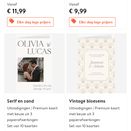
Vanaf
Vanaf
€ 11,99
€ 9,99
offers
offers
Elke dag lage prijzen
Elke dag lage prijzen
Serif en zand
Vintage bloesems
Uitnodigingen | Premium kaart
Uitnodigingen | Premium kaart
met keuze uit 3
met keuze uit 3
papierafwerkingen
papierafwerkingen
Set van 10 kaarten
Set van 10 kaarten