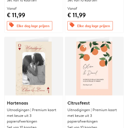
Set van 10 kaarten
Set van 10 kaarten
Vanaf
Vanaf
€ 11,99
€ 11,99
offers
offers
Elke dag lage prijzen
Elke dag lage prijzen
Hartenaas
Citrusfeest
Uitnodigingen | Premium kaart
Uitnodigingen | Premium kaart
met keuze uit 3
met keuze uit 3
papierafwerkingen
papierafwerkingen
Set van 10 kaarten
Set van 10 kaarten