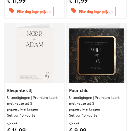
€ 11,99
€ 11,99
offers
offers
Elke dag lage prijzen
Elke dag lage prijzen
Elegante stijl
Puur chic
Uitnodigingen | Premium kaart
Uitnodigingen | Premium kaart
met keuze uit 3
met keuze uit 3
papierafwerkingen
papierafwerkingen
Set van 10 kaarten
Set van 10 kaarten
Vanaf
Vanaf
€ 11,99
€ 9,99