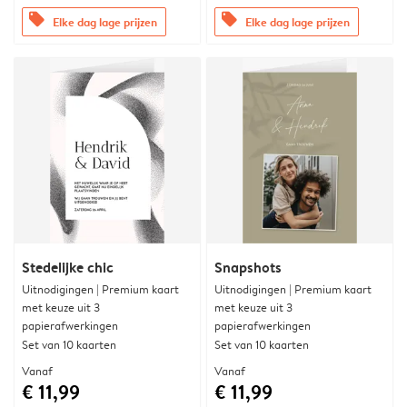
offers
offers
Elke dag lage prijzen
Elke dag lage prijzen
Stedelijke chic
Snapshots
Uitnodigingen | Premium kaart
Uitnodigingen | Premium kaart
met keuze uit 3
met keuze uit 3
papierafwerkingen
papierafwerkingen
Set van 10 kaarten
Set van 10 kaarten
Vanaf
Vanaf
€ 11,99
€ 11,99