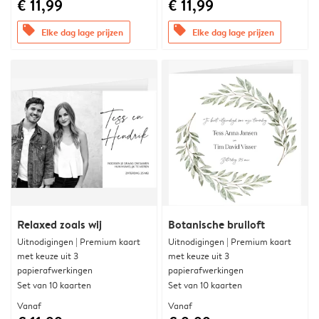
€ 11,99
€ 11,99
offers
offers
Elke dag lage prijzen
Elke dag lage prijzen
Relaxed zoals wij
Botanische bruiloft
Uitnodigingen | Premium kaart
Uitnodigingen | Premium kaart
met keuze uit 3
met keuze uit 3
papierafwerkingen
papierafwerkingen
Set van 10 kaarten
Set van 10 kaarten
Vanaf
Vanaf