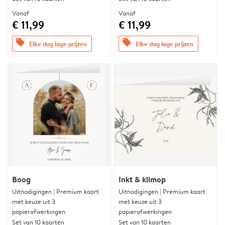
Vanaf
Vanaf
€ 11,99
€ 11,99
offers
offers
Elke dag lage prijzen
Elke dag lage prijzen
Boog
Inkt & klimop
Uitnodigingen | Premium kaart
Uitnodigingen | Premium kaart
met keuze uit 3
met keuze uit 3
papierafwerkingen
papierafwerkingen
Set van 10 kaarten
Set van 10 kaarten