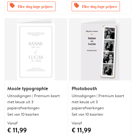
offers
offers
Elke dag lage prijzen
Elke dag lage prijzen
Mooie typographie
Photobooth
Uitnodigingen | Premium kaart
Uitnodigingen | Premium kaart
met keuze uit 3
met keuze uit 3
papierafwerkingen
papierafwerkingen
Set van 10 kaarten
Set van 10 kaarten
Vanaf
Vanaf
€ 11,99
€ 11,99