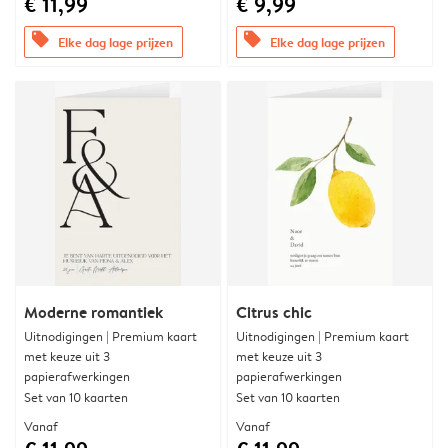
€ 11,99
€ 9,99
offers
offers
Elke dag lage prijzen
Elke dag lage prijzen
Moderne romantiek
Citrus chic
Uitnodigingen | Premium kaart
Uitnodigingen | Premium kaart
met keuze uit 3
met keuze uit 3
papierafwerkingen
papierafwerkingen
Set van 10 kaarten
Set van 10 kaarten
Vanaf
Vanaf