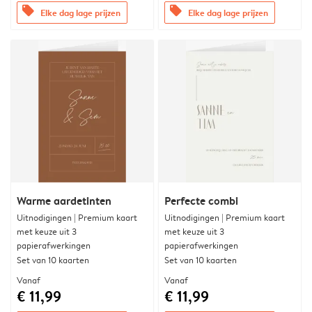
offers
offers
Elke dag lage prijzen
Elke dag lage prijzen
Warme aardetinten
Perfecte combi
Uitnodigingen | Premium kaart
Uitnodigingen | Premium kaart
met keuze uit 3
met keuze uit 3
papierafwerkingen
papierafwerkingen
Set van 10 kaarten
Set van 10 kaarten
Vanaf
Vanaf
€ 11,99
€ 11,99