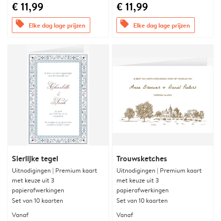
€ 11,99
€ 11,99
offers
offers
Elke dag lage prijzen
Elke dag lage prijzen
Sierlijke tegel
Trouwsketches
Uitnodigingen | Premium kaart
Uitnodigingen | Premium kaart
met keuze uit 3
met keuze uit 3
papierafwerkingen
papierafwerkingen
Set van 10 kaarten
Set van 10 kaarten
Vanaf
Vanaf