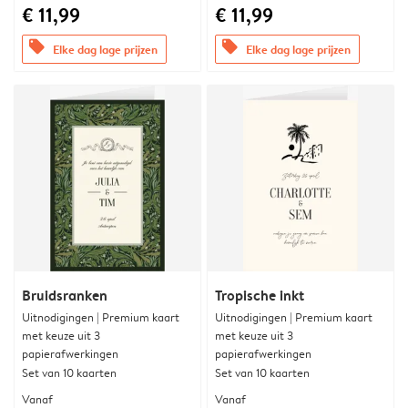
€ 11,99
€ 11,99
offers
offers
Elke dag lage prijzen
Elke dag lage prijzen
Bruidsranken
Tropische inkt
Uitnodigingen | Premium kaart
Uitnodigingen | Premium kaart
met keuze uit 3
met keuze uit 3
papierafwerkingen
papierafwerkingen
Set van 10 kaarten
Set van 10 kaarten
Vanaf
Vanaf