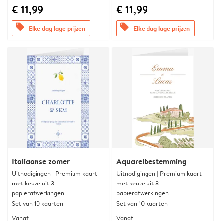
€ 11,99
€ 11,99
offers
offers
Elke dag lage prijzen
Elke dag lage prijzen
Italiaanse zomer
Aquarelbestemming
Uitnodigingen | Premium kaart
Uitnodigingen | Premium kaart
met keuze uit 3
met keuze uit 3
papierafwerkingen
papierafwerkingen
Set van 10 kaarten
Set van 10 kaarten
Vanaf
Vanaf