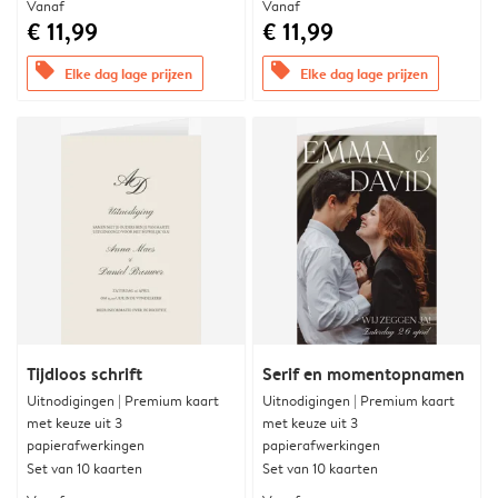
Vanaf
Vanaf
€ 11,99
€ 11,99
offers
offers
Elke dag lage prijzen
Elke dag lage prijzen
Tijdloos schrift
Serif en momentopnamen
Uitnodigingen | Premium kaart
Uitnodigingen | Premium kaart
met keuze uit 3
met keuze uit 3
papierafwerkingen
papierafwerkingen
Set van 10 kaarten
Set van 10 kaarten