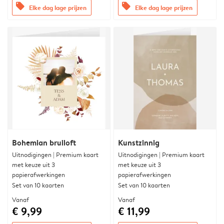
offers
offers
Elke dag lage prijzen
Elke dag lage prijzen
Bohemian bruiloft
Kunstzinnig
Uitnodigingen | Premium kaart
Uitnodigingen | Premium kaart
met keuze uit 3
met keuze uit 3
papierafwerkingen
papierafwerkingen
Set van 10 kaarten
Set van 10 kaarten
Vanaf
Vanaf
€ 9,99
€ 11,99