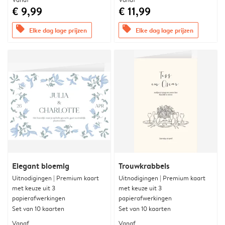
€ 9,99
€ 11,99
offers
offers
Elke dag lage prijzen
Elke dag lage prijzen
Elegant bloemig
Trouwkrabbels
Uitnodigingen | Premium kaart
Uitnodigingen | Premium kaart
met keuze uit 3
met keuze uit 3
papierafwerkingen
papierafwerkingen
Set van 10 kaarten
Set van 10 kaarten
Vanaf
Vanaf