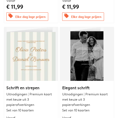
Vanaf
Vanaf
€ 11,99
€ 11,99
offers
offers
Elke dag lage prijzen
Elke dag lage prijzen
Schrift en strepen
Elegant schrift
Uitnodigingen | Premium kaart
Uitnodigingen | Premium kaart
met keuze uit 3
met keuze uit 3
papierafwerkingen
papierafwerkingen
Set van 10 kaarten
Set van 10 kaarten
Vanaf
Vanaf