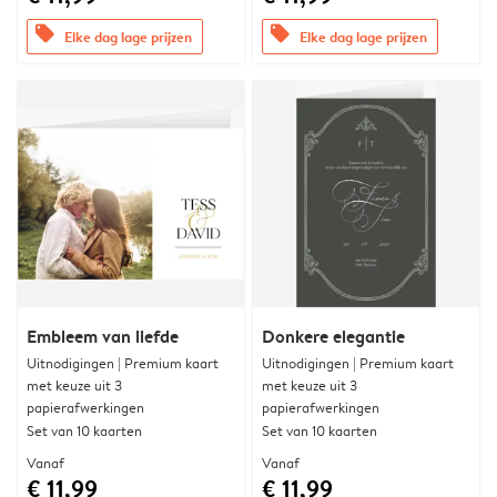
offers
offers
Elke dag lage prijzen
Elke dag lage prijzen
Embleem van liefde
Donkere elegantie
Uitnodigingen | Premium kaart
Uitnodigingen | Premium kaart
met keuze uit 3
met keuze uit 3
papierafwerkingen
papierafwerkingen
Set van 10 kaarten
Set van 10 kaarten
Vanaf
Vanaf
€ 11,99
€ 11,99