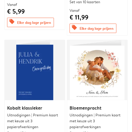
Set van 10 kaarten
Vanaf
€ 5,99
Vanaf
€ 11,99
offers
Elke dag lage prijzen
offers
Elke dag lage prijzen
Kobalt klassieker
Bloemenpracht
Uitnodigingen | Premium kaart
Uitnodigingen | Premium kaart
met keuze uit 3
met keuze uit 3
papierafwerkingen
papierafwerkingen