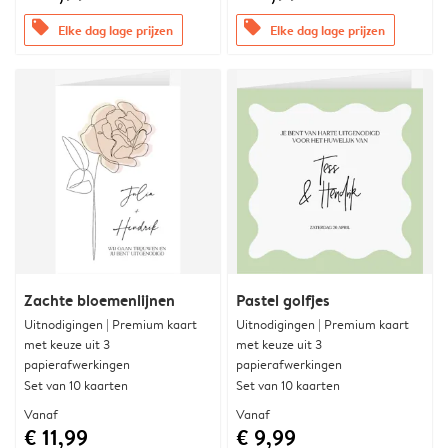
offers
offers
Elke dag lage prijzen
Elke dag lage prijzen
Zachte bloemenlijnen
Pastel golfjes
Uitnodigingen | Premium kaart
Uitnodigingen | Premium kaart
met keuze uit 3
met keuze uit 3
papierafwerkingen
papierafwerkingen
Set van 10 kaarten
Set van 10 kaarten
Vanaf
Vanaf
€ 11,99
€ 9,99