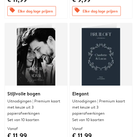
offers
offers
Elke dag lage prijzen
Elke dag lage prijzen
Stijlvolle bogen
Elegant
Uitnodigingen | Premium kaart
Uitnodigingen | Premium kaart
met keuze uit 3
met keuze uit 3
papierafwerkingen
papierafwerkingen
Set van 10 kaarten
Set van 10 kaarten
Vanaf
Vanaf
€ 11,99
€ 11,99