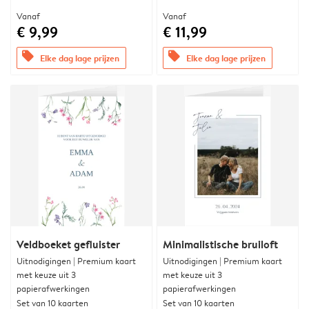
Vanaf
Vanaf
€ 9,99
€ 11,99
offers
offers
Elke dag lage prijzen
Elke dag lage prijzen
Veldboeket gefluister
Minimalistische bruiloft
Uitnodigingen | Premium kaart
Uitnodigingen | Premium kaart
met keuze uit 3
met keuze uit 3
papierafwerkingen
papierafwerkingen
Set van 10 kaarten
Set van 10 kaarten