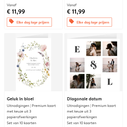
Vanaf
Vanaf
€ 11,99
€ 11,99
offers
offers
Elke dag lage prijzen
Elke dag lage prijzen
Geluk in bloei
Diagonale datum
Uitnodigingen | Premium kaart
Uitnodigingen | Premium kaart
met keuze uit 3
met keuze uit 3
papierafwerkingen
papierafwerkingen
Set van 10 kaarten
Set van 10 kaarten