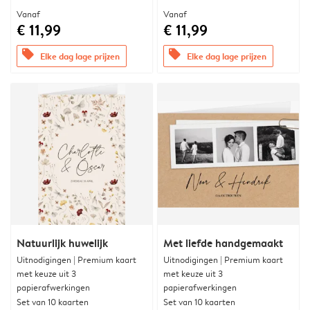
Vanaf
Vanaf
€ 11,99
€ 11,99
offers
offers
Elke dag lage prijzen
Elke dag lage prijzen
Natuurlijk huwelijk
Met liefde handgemaakt
Uitnodigingen | Premium kaart
Uitnodigingen | Premium kaart
met keuze uit 3
met keuze uit 3
papierafwerkingen
papierafwerkingen
Set van 10 kaarten
Set van 10 kaarten