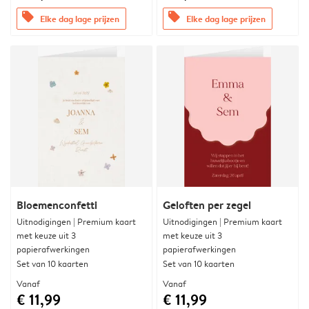
offers
offers
Elke dag lage prijzen
Elke dag lage prijzen
Bloemenconfetti
Geloften per zegel
Uitnodigingen | Premium kaart
Uitnodigingen | Premium kaart
met keuze uit 3
met keuze uit 3
papierafwerkingen
papierafwerkingen
Set van 10 kaarten
Set van 10 kaarten
Vanaf
Vanaf
€ 11,99
€ 11,99