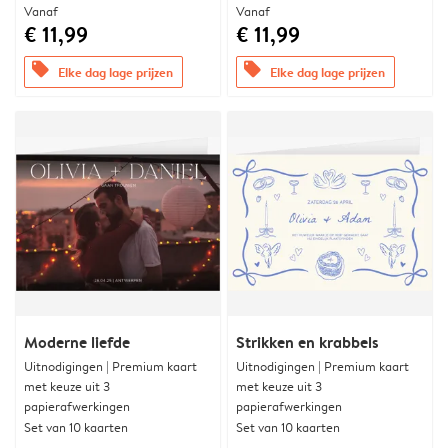
Vanaf
Vanaf
€ 11,99
€ 11,99
offers
offers
Elke dag lage prijzen
Elke dag lage prijzen
Moderne liefde
Strikken en krabbels
Uitnodigingen | Premium kaart
Uitnodigingen | Premium kaart
met keuze uit 3
met keuze uit 3
papierafwerkingen
papierafwerkingen
Set van 10 kaarten
Set van 10 kaarten