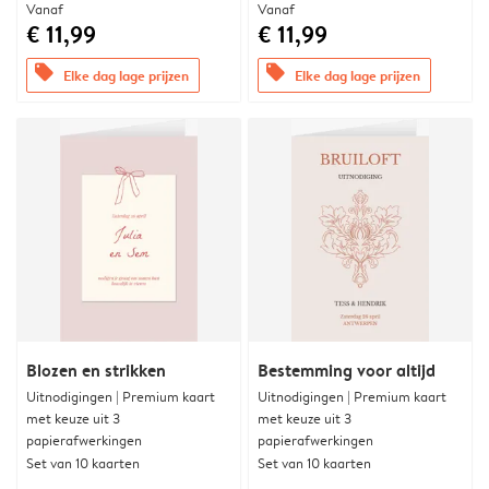
Vanaf
Vanaf
€ 11,99
€ 11,99
offers
offers
Elke dag lage prijzen
Elke dag lage prijzen
Blozen en strikken
Bestemming voor altijd
Uitnodigingen | Premium kaart
Uitnodigingen | Premium kaart
met keuze uit 3
met keuze uit 3
papierafwerkingen
papierafwerkingen
Set van 10 kaarten
Set van 10 kaarten