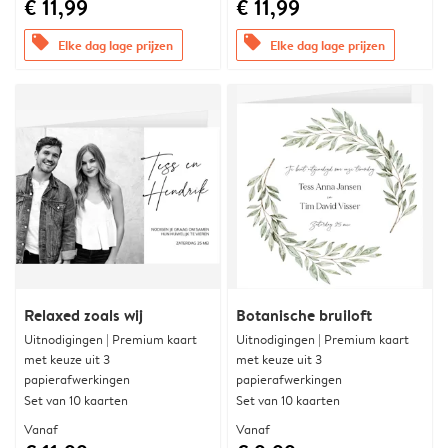
€ 11,99
€ 11,99
offers
offers
Elke dag lage prijzen
Elke dag lage prijzen
Relaxed zoals wij
Botanische bruiloft
Uitnodigingen | Premium kaart
Uitnodigingen | Premium kaart
met keuze uit 3
met keuze uit 3
papierafwerkingen
papierafwerkingen
Set van 10 kaarten
Set van 10 kaarten
Vanaf
Vanaf