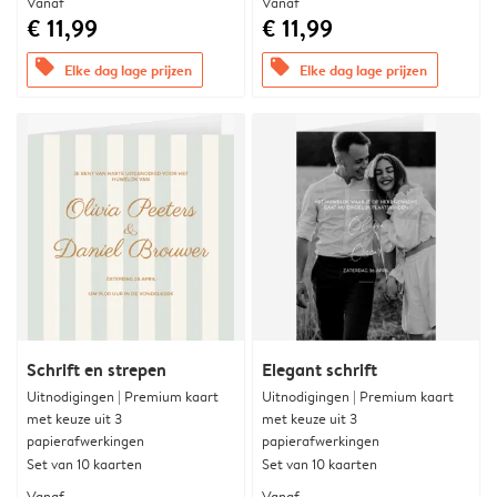
Vanaf
Vanaf
€ 11,99
€ 11,99
offers
offers
Elke dag lage prijzen
Elke dag lage prijzen
Schrift en strepen
Elegant schrift
Uitnodigingen | Premium kaart
Uitnodigingen | Premium kaart
met keuze uit 3
met keuze uit 3
papierafwerkingen
papierafwerkingen
Set van 10 kaarten
Set van 10 kaarten
Vanaf
Vanaf