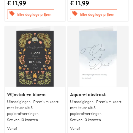
€ 11,99
€ 11,99
offers
offers
Elke dag lage prijzen
Elke dag lage prijzen
Wijnstok en bloem
Aquarel abstract
Uitnodigingen | Premium kaart
Uitnodigingen | Premium kaart
met keuze uit 3
met keuze uit 3
papierafwerkingen
papierafwerkingen
Set van 10 kaarten
Set van 10 kaarten
Vanaf
Vanaf