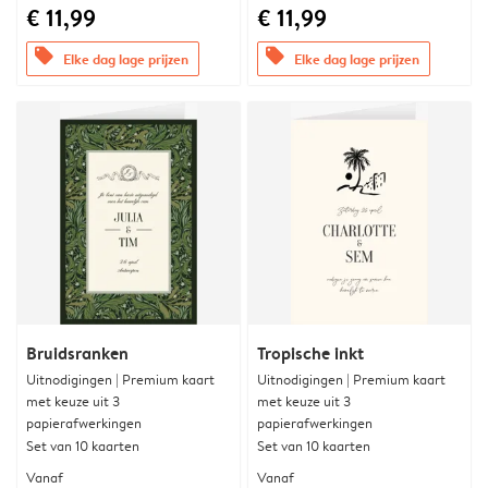
€ 11,99
€ 11,99
offers
offers
Elke dag lage prijzen
Elke dag lage prijzen
Bruidsranken
Tropische inkt
Uitnodigingen | Premium kaart
Uitnodigingen | Premium kaart
met keuze uit 3
met keuze uit 3
papierafwerkingen
papierafwerkingen
Set van 10 kaarten
Set van 10 kaarten
Vanaf
Vanaf