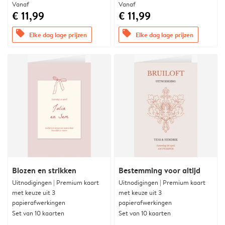
Vanaf
Vanaf
€ 11,99
€ 11,99
offers
offers
Elke dag lage prijzen
Elke dag lage prijzen
Blozen en strikken
Bestemming voor altijd
Uitnodigingen | Premium kaart
Uitnodigingen | Premium kaart
met keuze uit 3
met keuze uit 3
papierafwerkingen
papierafwerkingen
Set van 10 kaarten
Set van 10 kaarten