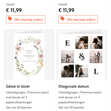
Vanaf
Vanaf
€ 11,99
€ 11,99
offers
offers
Elke dag lage prijzen
Elke dag lage prijzen
Geluk in bloei
Diagonale datum
Uitnodigingen | Premium kaart
Uitnodigingen | Premium kaart
met keuze uit 3
met keuze uit 3
papierafwerkingen
papierafwerkingen
Set van 10 kaarten
Set van 10 kaarten