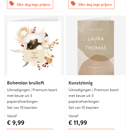
offers
offers
Elke dag lage prijzen
Elke dag lage prijzen
Bohemian bruiloft
Kunstzinnig
Uitnodigingen | Premium kaart
Uitnodigingen | Premium kaart
met keuze uit 3
met keuze uit 3
papierafwerkingen
papierafwerkingen
Set van 10 kaarten
Set van 10 kaarten
Vanaf
Vanaf
€ 9,99
€ 11,99