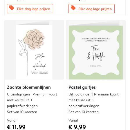
offers
offers
Elke dag lage prijzen
Elke dag lage prijzen
Zachte bloemenlijnen
Pastel golfjes
Uitnodigingen | Premium kaart
Uitnodigingen | Premium kaart
met keuze uit 3
met keuze uit 3
papierafwerkingen
papierafwerkingen
Set van 10 kaarten
Set van 10 kaarten
Vanaf
Vanaf
€ 11,99
€ 9,99