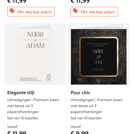
€ 11,99
€ 11,99
offers
offers
Elke dag lage prijzen
Elke dag lage prijzen
Elegante stijl
Puur chic
Uitnodigingen | Premium kaart
Uitnodigingen | Premium kaart
met keuze uit 3
met keuze uit 3
papierafwerkingen
papierafwerkingen
Set van 10 kaarten
Set van 10 kaarten
Vanaf
Vanaf
€ 11,99
€ 9,99