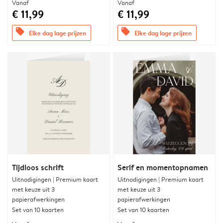
Vanaf
Vanaf
€ 11,99
€ 11,99
offers
offers
Elke dag lage prijzen
Elke dag lage prijzen
Tijdloos schrift
Serif en momentopnamen
Uitnodigingen | Premium kaart
Uitnodigingen | Premium kaart
met keuze uit 3
met keuze uit 3
papierafwerkingen
papierafwerkingen
Set van 10 kaarten
Set van 10 kaarten