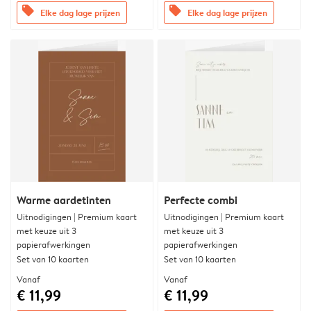
offers
offers
Elke dag lage prijzen
Elke dag lage prijzen
Warme aardetinten
Perfecte combi
Uitnodigingen | Premium kaart
Uitnodigingen | Premium kaart
met keuze uit 3
met keuze uit 3
papierafwerkingen
papierafwerkingen
Set van 10 kaarten
Set van 10 kaarten
Vanaf
Vanaf
€ 11,99
€ 11,99