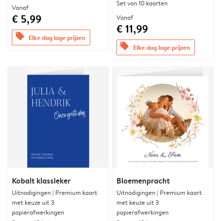
Set van 10 kaarten
Vanaf
€ 5,99
Vanaf
€ 11,99
offers
Elke dag lage prijzen
offers
Elke dag lage prijzen
Kobalt klassieker
Bloemenpracht
Uitnodigingen | Premium kaart
Uitnodigingen | Premium kaart
met keuze uit 3
met keuze uit 3
papierafwerkingen
papierafwerkingen