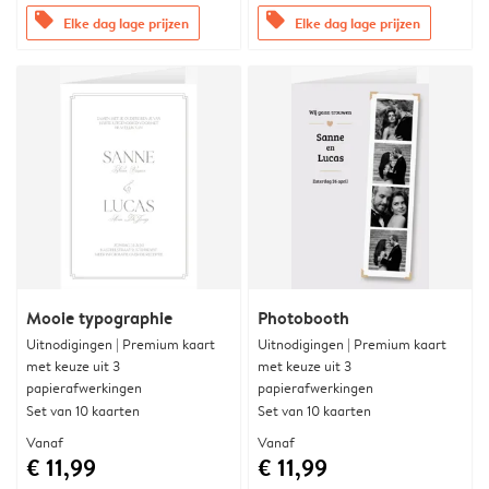
offers
offers
Elke dag lage prijzen
Elke dag lage prijzen
Mooie typographie
Photobooth
Uitnodigingen | Premium kaart
Uitnodigingen | Premium kaart
met keuze uit 3
met keuze uit 3
papierafwerkingen
papierafwerkingen
Set van 10 kaarten
Set van 10 kaarten
Vanaf
Vanaf
€ 11,99
€ 11,99