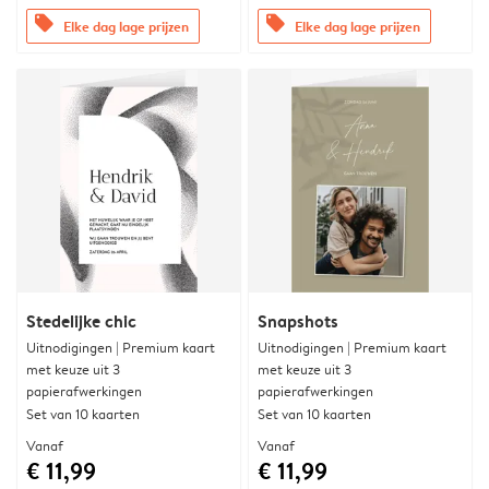
offers
offers
Elke dag lage prijzen
Elke dag lage prijzen
Stedelijke chic
Snapshots
Uitnodigingen | Premium kaart
Uitnodigingen | Premium kaart
met keuze uit 3
met keuze uit 3
papierafwerkingen
papierafwerkingen
Set van 10 kaarten
Set van 10 kaarten
Vanaf
Vanaf
€ 11,99
€ 11,99