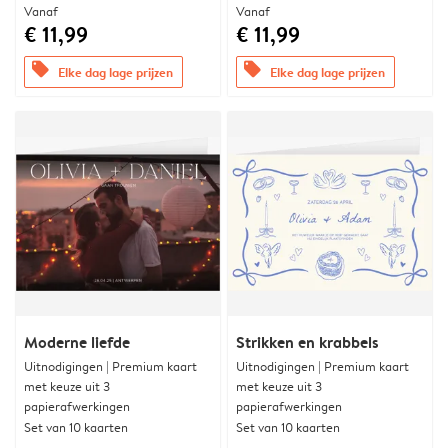
Vanaf
Vanaf
€ 11,99
€ 11,99
offers
offers
Elke dag lage prijzen
Elke dag lage prijzen
Moderne liefde
Strikken en krabbels
Uitnodigingen | Premium kaart
Uitnodigingen | Premium kaart
met keuze uit 3
met keuze uit 3
papierafwerkingen
papierafwerkingen
Set van 10 kaarten
Set van 10 kaarten