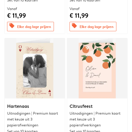
Set van 10 kaarten
Set van 10 kaarten
Vanaf
Vanaf
€ 11,99
€ 11,99
offers
offers
Elke dag lage prijzen
Elke dag lage prijzen
Hartenaas
Citrusfeest
Uitnodigingen | Premium kaart
Uitnodigingen | Premium kaart
met keuze uit 3
met keuze uit 3
papierafwerkingen
papierafwerkingen
Set van 10 kaarten
Set van 10 kaarten