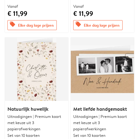
Vanaf
Vanaf
€ 11,99
€ 11,99
offers
offers
Elke dag lage prijzen
Elke dag lage prijzen
Natuurlijk huwelijk
Met liefde handgemaakt
Uitnodigingen | Premium kaart
Uitnodigingen | Premium kaart
met keuze uit 3
met keuze uit 3
papierafwerkingen
papierafwerkingen
Set van 10 kaarten
Set van 10 kaarten