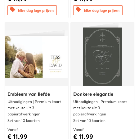
offers
offers
Elke dag lage prijzen
Elke dag lage prijzen
Embleem van liefde
Donkere elegantie
Uitnodigingen | Premium kaart
Uitnodigingen | Premium kaart
met keuze uit 3
met keuze uit 3
papierafwerkingen
papierafwerkingen
Set van 10 kaarten
Set van 10 kaarten
Vanaf
Vanaf
€ 11,99
€ 11,99