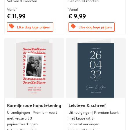
Set van 10 kaarten
Set van 10 kaarten
Vanaf
Vanaf
€ 11,99
€ 9,99
offers
offers
Elke dag lage prijzen
Elke dag lage prijzen
Karmijnrode handtekening
Leisteen & schreef
Uitnodigingen | Premium kaart
Uitnodigingen | Premium kaart
met keuze uit 3
met keuze uit 3
papierafwerkingen
papierafwerkingen