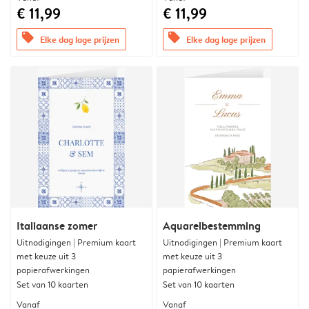
€ 11,99
€ 11,99
offers
offers
Elke dag lage prijzen
Elke dag lage prijzen
Italiaanse zomer
Aquarelbestemming
Uitnodigingen | Premium kaart
Uitnodigingen | Premium kaart
met keuze uit 3
met keuze uit 3
papierafwerkingen
papierafwerkingen
Set van 10 kaarten
Set van 10 kaarten
Vanaf
Vanaf