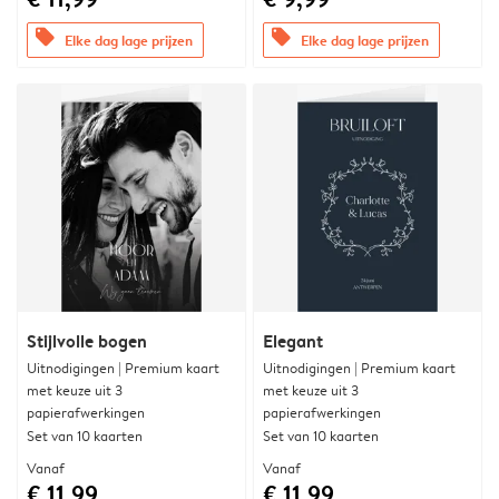
offers
offers
Elke dag lage prijzen
Elke dag lage prijzen
Stijlvolle bogen
Elegant
Uitnodigingen | Premium kaart
Uitnodigingen | Premium kaart
met keuze uit 3
met keuze uit 3
papierafwerkingen
papierafwerkingen
Set van 10 kaarten
Set van 10 kaarten
Vanaf
Vanaf
€ 11,99
€ 11,99