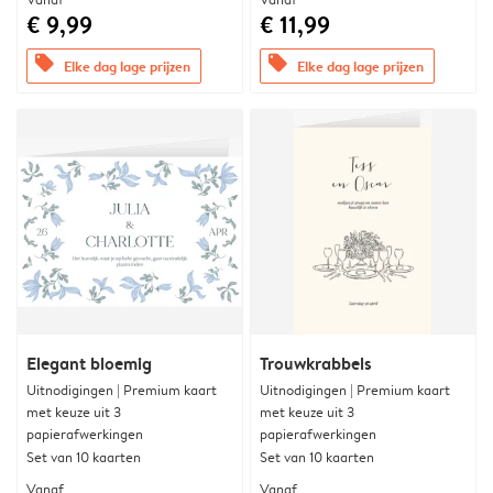
€ 9,99
€ 11,99
offers
offers
Elke dag lage prijzen
Elke dag lage prijzen
Elegant bloemig
Trouwkrabbels
Uitnodigingen | Premium kaart
Uitnodigingen | Premium kaart
met keuze uit 3
met keuze uit 3
papierafwerkingen
papierafwerkingen
Set van 10 kaarten
Set van 10 kaarten
Vanaf
Vanaf