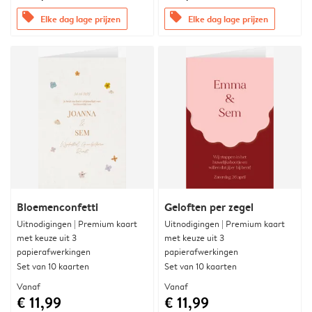
offers
offers
Elke dag lage prijzen
Elke dag lage prijzen
Bloemenconfetti
Geloften per zegel
Uitnodigingen | Premium kaart
Uitnodigingen | Premium kaart
met keuze uit 3
met keuze uit 3
papierafwerkingen
papierafwerkingen
Set van 10 kaarten
Set van 10 kaarten
Vanaf
Vanaf
€ 11,99
€ 11,99