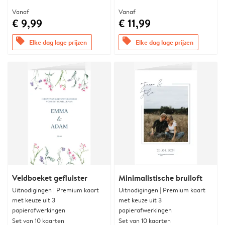
Vanaf
Vanaf
€ 9,99
€ 11,99
offers
offers
Elke dag lage prijzen
Elke dag lage prijzen
Veldboeket gefluister
Minimalistische bruiloft
Uitnodigingen | Premium kaart
Uitnodigingen | Premium kaart
met keuze uit 3
met keuze uit 3
papierafwerkingen
papierafwerkingen
Set van 10 kaarten
Set van 10 kaarten