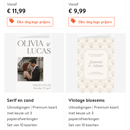
Vanaf
Vanaf
€ 11,99
€ 9,99
offers
offers
Elke dag lage prijzen
Elke dag lage prijzen
Serif en zand
Vintage bloesems
Uitnodigingen | Premium kaart
Uitnodigingen | Premium kaart
met keuze uit 3
met keuze uit 3
papierafwerkingen
papierafwerkingen
Set van 10 kaarten
Set van 10 kaarten