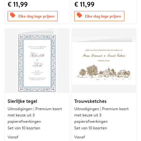
€ 11,99
€ 11,99
offers
offers
Elke dag lage prijzen
Elke dag lage prijzen
Sierlijke tegel
Trouwsketches
Uitnodigingen | Premium kaart
Uitnodigingen | Premium kaart
met keuze uit 3
met keuze uit 3
papierafwerkingen
papierafwerkingen
Set van 10 kaarten
Set van 10 kaarten
Vanaf
Vanaf