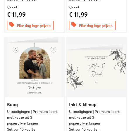
Vanaf
Vanaf
€ 11,99
€ 11,99
offers
offers
Elke dag lage prijzen
Elke dag lage prijzen
Boog
Inkt & klimop
Uitnodigingen | Premium kaart
Uitnodigingen | Premium kaart
met keuze uit 3
met keuze uit 3
papierafwerkingen
papierafwerkingen
Set van 10 kaarten
Set van 10 kaarten