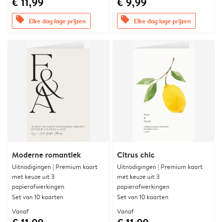
€ 11,99
€ 9,99
offers
offers
Elke dag lage prijzen
Elke dag lage prijzen
Moderne romantiek
Citrus chic
Uitnodigingen | Premium kaart
Uitnodigingen | Premium kaart
met keuze uit 3
met keuze uit 3
papierafwerkingen
papierafwerkingen
Set van 10 kaarten
Set van 10 kaarten
Vanaf
Vanaf