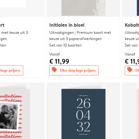
rt
Initialen in bloei
Kobalt
met keuze uit 3
Uitnodigingen | Premium kaart met
Uitnodi
ngen
keuze uit 3 papierafwerkingen
keuze u
rten
Set van 10 kaarten
Set van
Vanaf
Vanaf
€ 11,99
€ 11,
offers
offers
lage prijzen
Elke dag lage prijzen
El