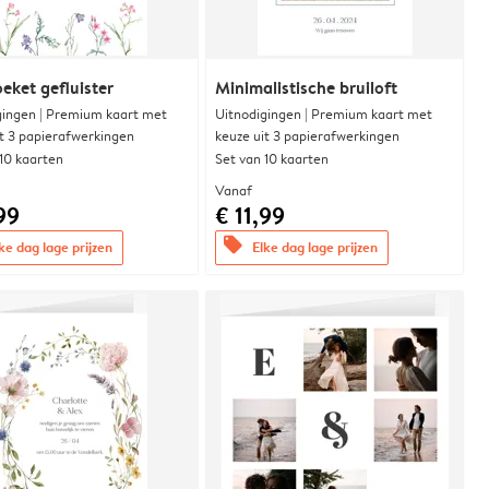
eket gefluister
Minimalistische bruiloft
gingen | Premium kaart met
Uitnodigingen | Premium kaart met
it 3 papierafwerkingen
keuze uit 3 papierafwerkingen
 10 kaarten
Set van 10 kaarten
Vanaf
99
€ 11,99
offers
ke dag lage prijzen
Elke dag lage prijzen