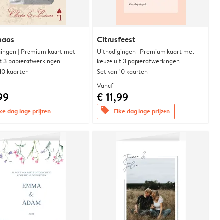
naas
Citrusfeest
gingen | Premium kaart met
Uitnodigingen | Premium kaart met
it 3 papierafwerkingen
keuze uit 3 papierafwerkingen
 10 kaarten
Set van 10 kaarten
Vanaf
99
€ 11,99
offers
ke dag lage prijzen
Elke dag lage prijzen