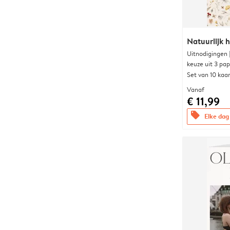
Natuurlijk h
Uitnodigingen
keuze uit 3 pa
Set van 10 kaa
Vanaf
€ 11,99
offers
Elke dag 