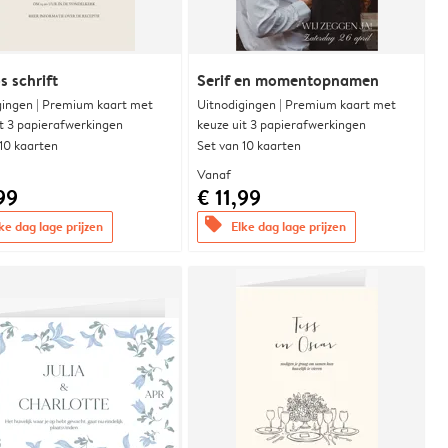
s schrift
Serif en momentopnamen
gingen | Premium kaart met
Uitnodigingen | Premium kaart met
it 3 papierafwerkingen
keuze uit 3 papierafwerkingen
 10 kaarten
Set van 10 kaarten
Vanaf
99
€ 11,99
offers
ke dag lage prijzen
Elke dag lage prijzen