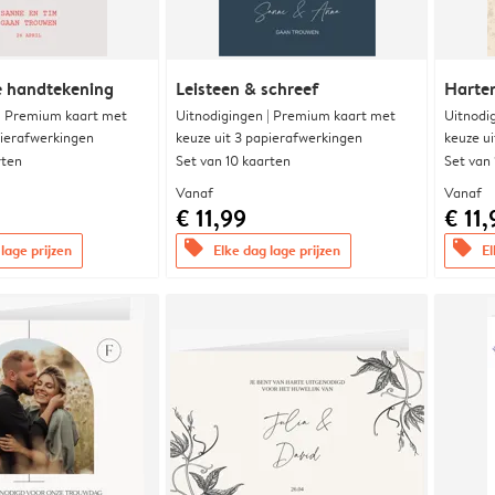
e handtekening
Leisteen & schreef
Harte
 | Premium kaart met
Uitnodigingen | Premium kaart met
Uitnodi
pierafwerkingen
keuze uit 3 papierafwerkingen
keuze u
rten
Set van 10 kaarten
Set van
Vanaf
Vanaf
€ 11,99
€ 11,
offers
offers
lage prijzen
Elke dag lage prijzen
El