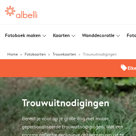
Fotoboek maken
Kaarten
Wanddecoratie
Foto
slim_arrow_down
slim_arrow_down
slim_arrow_down
Home
Fotokaarten
Trouwkaarten
Trouwuitnodigingen
offers
Elk
Trouwuitnodigingen
Bereid je voor op je grote dag met mooie,
gepersonaliseerde trouwuitnodigingen. Met een
enorme collectie exclusieve ontwerpen om uit te