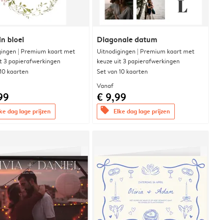
in bloei
Diagonale datum
gingen | Premium kaart met
Uitnodigingen | Premium kaart met
it 3 papierafwerkingen
keuze uit 3 papierafwerkingen
 10 kaarten
Set van 10 kaarten
Vanaf
99
€ 9,99
offers
ke dag lage prijzen
Elke dag lage prijzen