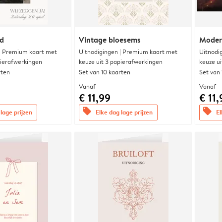
nd
Vintage bloesems
Modern
 | Premium kaart met
Uitnodigingen | Premium kaart met
Uitnodi
pierafwerkingen
keuze uit 3 papierafwerkingen
keuze u
rten
Set van 10 kaarten
Set van
Vanaf
Vanaf
€ 11,99
€ 11,
offers
offers
lage prijzen
Elke dag lage prijzen
El