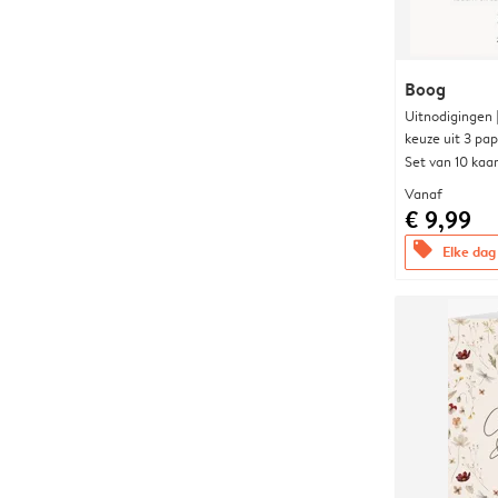
Boog
Uitnodigingen
keuze uit 3 pa
Set van 10 kaa
Vanaf
€ 9,99
offers
Elke dag 