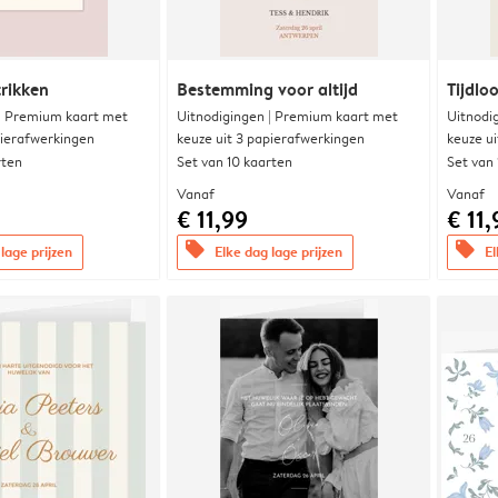
trikken
Bestemming voor altijd
Tijdloo
 | Premium kaart met
Uitnodigingen | Premium kaart met
Uitnodi
pierafwerkingen
keuze uit 3 papierafwerkingen
keuze u
rten
Set van 10 kaarten
Set van
Vanaf
Vanaf
€ 11,99
€ 11,
offers
offers
lage prijzen
Elke dag lage prijzen
El