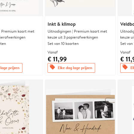
Inkt & klimop
Veldbo
 | Premium kaart met
Uitnodigingen | Premium kaart met
Uitnodi
pierafwerkingen
keuze uit 3 papierafwerkingen
keuze u
rten
Set van 10 kaarten
Set van
Vanaf
Vanaf
€ 11,99
€ 11,
offers
offers
lage prijzen
Elke dag lage prijzen
El