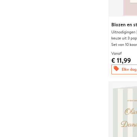
Blozen en s
Uitnodigingen
keuze uit 3 pa
Set van 10 kaa
Vanaf
€ 11,99
offers
Elke dag 