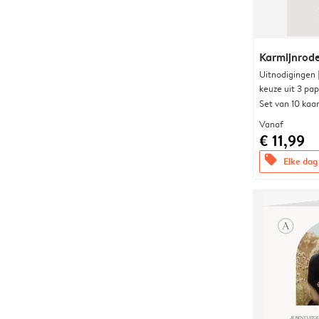
Karmijnrod
Uitnodigingen
keuze uit 3 pa
Set van 10 kaa
Vanaf
€ 11,99
offers
Elke dag 