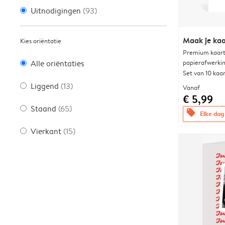
Uitnodigingen
(93)
Maak je kaa
Kies oriëntatie
Premium kaart 
papierafwerki
Alle oriëntaties
Set van 10 kaa
Liggend
(13)
Vanaf
€ 5,99
Staand
(65)
offers
Elke dag 
Vierkant
(15)