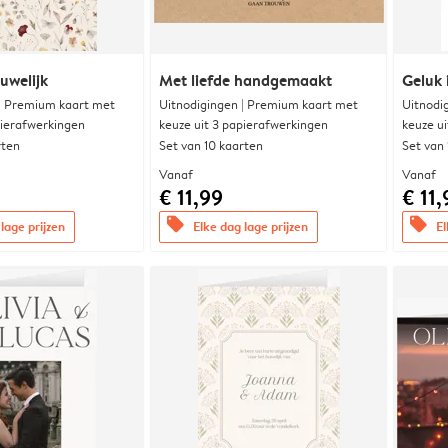
uwelijk
Met liefde handgemaakt
Geluk 
 | Premium kaart met
Uitnodigingen | Premium kaart met
Uitnodi
pierafwerkingen
keuze uit 3 papierafwerkingen
keuze u
rten
Set van 10 kaarten
Set van
Vanaf
Vanaf
€ 11,99
€ 11,
offers
offers
lage prijzen
Elke dag lage prijzen
El