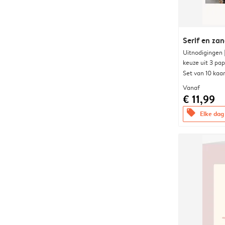
Serif en za
Uitnodigingen
keuze uit 3 pa
Set van 10 kaa
Vanaf
€ 11,99
offers
Elke dag 