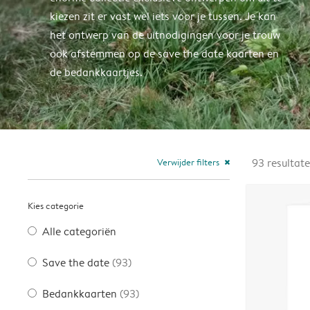
kiezen zit er vast wel iets voor je tussen. Je kan
het ontwerp van de uitnodigingen voor je trouw
ook afstemmen op de save the date kaarten en
de bedankkaartjes.
Verwijder filters
93
resultat
close
Kies categorie
Alle categoriën
Save the date
(93)
Bedankkaarten
(93)