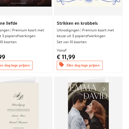
e liefde
Strikken en krabbels
gingen | Premium kaart met
Uitnodigingen | Premium kaart met
it 3 papierafwerkingen
keuze uit 3 papierafwerkingen
 10 kaarten
Set van 10 kaarten
Vanaf
99
€ 11,99
offers
ke dag lage prijzen
Elke dag lage prijzen