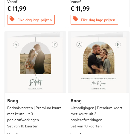
Vanaf
Vanaf
€ 11,99
€ 11,99
offers
offers
Elke dag lage prijzen
Elke dag lage prijzen
Boog
Boog
Bedankkaarten | Premium kaart
Uitnodigingen | Premium kaart
met keuze uit 3
met keuze uit 3
papierafwerkingen
papierafwerkingen
Set van 10 kaarten
Set van 10 kaarten