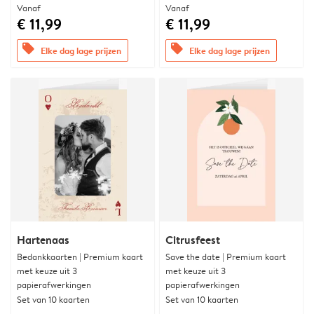
Vanaf
Vanaf
€ 11,99
€ 11,99
offers
offers
Elke dag lage prijzen
Elke dag lage prijzen
Hartenaas
Citrusfeest
Bedankkaarten | Premium kaart
Save the date | Premium kaart
met keuze uit 3
met keuze uit 3
papierafwerkingen
papierafwerkingen
Set van 10 kaarten
Set van 10 kaarten