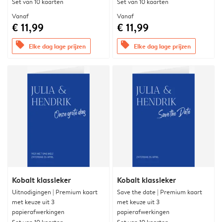
Set van 10 kaarten
Set van 10 kaarten
Vanaf
Vanaf
€ 11,99
€ 11,99
offers
offers
Elke dag lage prijzen
Elke dag lage prijzen
Kobalt klassieker
Kobalt klassieker
Uitnodigingen | Premium kaart
Save the date | Premium kaart
met keuze uit 3
met keuze uit 3
papierafwerkingen
papierafwerkingen