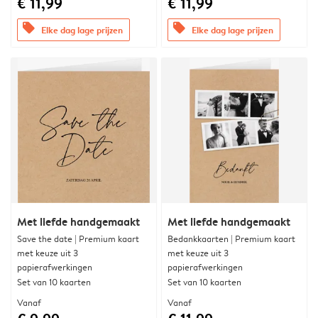
€ 11,99
€ 11,99
offers
offers
Elke dag lage prijzen
Elke dag lage prijzen
Met liefde handgemaakt
Met liefde handgemaakt
Save the date | Premium kaart
Bedankkaarten | Premium kaart
met keuze uit 3
met keuze uit 3
papierafwerkingen
papierafwerkingen
Set van 10 kaarten
Set van 10 kaarten
Vanaf
Vanaf