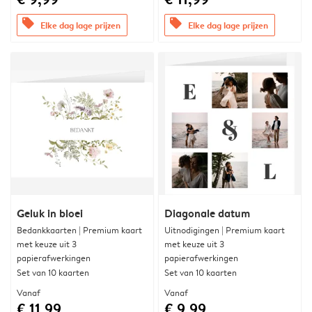
offers
offers
Elke dag lage prijzen
Elke dag lage prijzen
Geluk in bloei
Diagonale datum
Bedankkaarten | Premium kaart
Uitnodigingen | Premium kaart
met keuze uit 3
met keuze uit 3
papierafwerkingen
papierafwerkingen
Set van 10 kaarten
Set van 10 kaarten
Vanaf
Vanaf
€ 11,99
€ 9,99