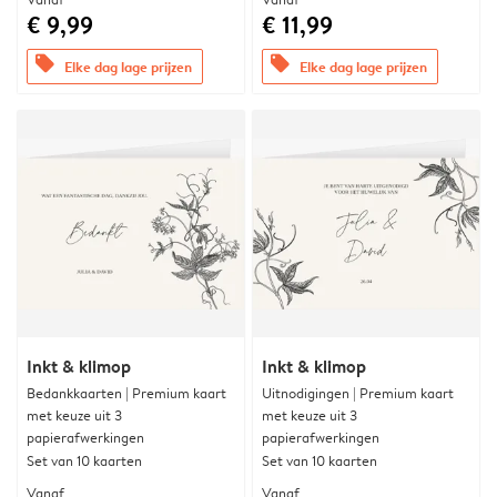
€ 9,99
€ 11,99
offers
offers
Elke dag lage prijzen
Elke dag lage prijzen
Inkt & klimop
Inkt & klimop
Bedankkaarten | Premium kaart
Uitnodigingen | Premium kaart
met keuze uit 3
met keuze uit 3
papierafwerkingen
papierafwerkingen
Set van 10 kaarten
Set van 10 kaarten
Vanaf
Vanaf