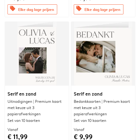
offers
offers
Elke dag lage prijzen
Elke dag lage prijzen
Serif en zand
Serif en zand
Uitnodigingen | Premium kaart
Bedankkaarten | Premium kaart
met keuze uit 3
met keuze uit 3
papierafwerkingen
papierafwerkingen
Set van 10 kaarten
Set van 10 kaarten
Vanaf
Vanaf
€ 11,99
€ 9,99