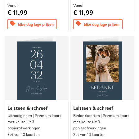
Vanaf
Vanaf
€ 11,99
€ 11,99
offers
offers
Elke dag lage prijzen
Elke dag lage prijzen
Leisteen & schreef
Leisteen & schreef
Uitnodigingen | Premium kaart
Bedankkaarten | Premium kaart
met keuze uit 3
met keuze uit 3
papierafwerkingen
papierafwerkingen
Set van 10 kaarten
Set van 10 kaarten