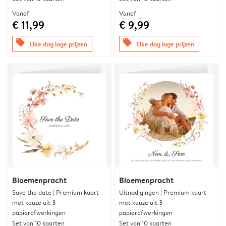
Vanaf
Vanaf
€ 11,99
€ 9,99
offers
offers
Elke dag lage prijzen
Elke dag lage prijzen
Bloemenpracht
Bloemenpracht
Save the date | Premium kaart
Uitnodigingen | Premium kaart
met keuze uit 3
met keuze uit 3
papierafwerkingen
papierafwerkingen
Set van 10 kaarten
Set van 10 kaarten