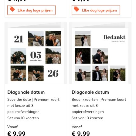
offers
offers
Elke dag lage prijzen
Elke dag lage prijzen
Diagonale datum
Diagonale datum
Save the date | Premium kaart
Bedankkaarten | Premium kaart
met keuze uit 3
met keuze uit 3
papierafwerkingen
papierafwerkingen
Set van 10 kaarten
Set van 10 kaarten
Vanaf
Vanaf
€ 9,99
€ 9,99