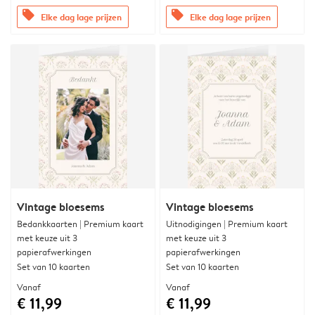
offers
offers
Elke dag lage prijzen
Elke dag lage prijzen
Vintage bloesems
Vintage bloesems
Bedankkaarten | Premium kaart
Uitnodigingen | Premium kaart
met keuze uit 3
met keuze uit 3
papierafwerkingen
papierafwerkingen
Set van 10 kaarten
Set van 10 kaarten
Vanaf
Vanaf
€ 11,99
€ 11,99