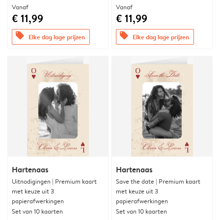
Vanaf
Vanaf
€ 11,99
€ 11,99
offers
offers
Elke dag lage prijzen
Elke dag lage prijzen
Hartenaas
Hartenaas
Uitnodigingen | Premium kaart
Save the date | Premium kaart
met keuze uit 3
met keuze uit 3
papierafwerkingen
papierafwerkingen
Set van 10 kaarten
Set van 10 kaarten