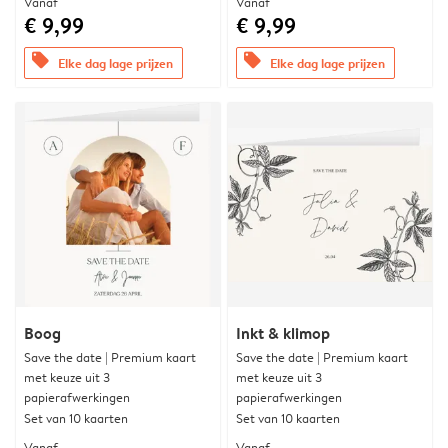
Vanaf
Vanaf
€ 9,99
€ 9,99
offers
offers
Elke dag lage prijzen
Elke dag lage prijzen
Boog
Inkt & klimop
Save the date | Premium kaart
Save the date | Premium kaart
met keuze uit 3
met keuze uit 3
papierafwerkingen
papierafwerkingen
Set van 10 kaarten
Set van 10 kaarten
Vanaf
Vanaf