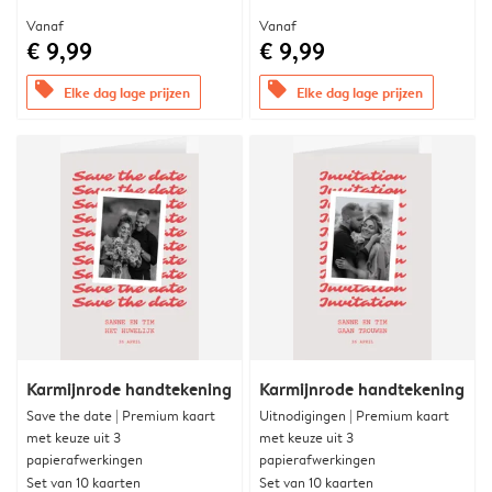
Vanaf
Vanaf
€ 9,99
€ 9,99
offers
offers
Elke dag lage prijzen
Elke dag lage prijzen
Karmijnrode handtekening
Karmijnrode handtekening
Save the date | Premium kaart
Uitnodigingen | Premium kaart
met keuze uit 3
met keuze uit 3
papierafwerkingen
papierafwerkingen
Set van 10 kaarten
Set van 10 kaarten