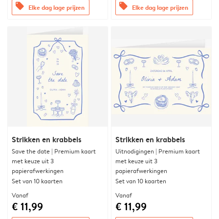
offers
offers
Elke dag lage prijzen
Elke dag lage prijzen
Strikken en krabbels
Strikken en krabbels
Save the date | Premium kaart
Uitnodigingen | Premium kaart
met keuze uit 3
met keuze uit 3
papierafwerkingen
papierafwerkingen
Set van 10 kaarten
Set van 10 kaarten
Vanaf
Vanaf
€ 11,99
€ 11,99