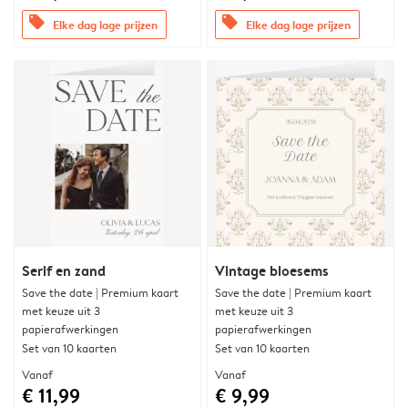
offers
offers
Elke dag lage prijzen
Elke dag lage prijzen
Serif en zand
Vintage bloesems
Save the date | Premium kaart
Save the date | Premium kaart
met keuze uit 3
met keuze uit 3
papierafwerkingen
papierafwerkingen
Set van 10 kaarten
Set van 10 kaarten
Vanaf
Vanaf
€ 11,99
€ 9,99