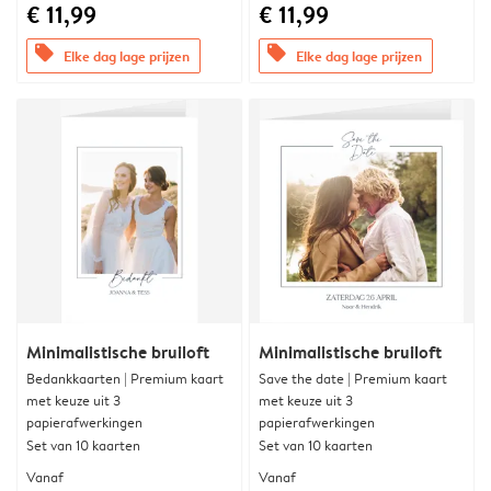
€ 11,99
€ 11,99
offers
offers
Elke dag lage prijzen
Elke dag lage prijzen
Minimalistische bruiloft
Minimalistische bruiloft
Bedankkaarten | Premium kaart
Save the date | Premium kaart
met keuze uit 3
met keuze uit 3
papierafwerkingen
papierafwerkingen
Set van 10 kaarten
Set van 10 kaarten
Vanaf
Vanaf