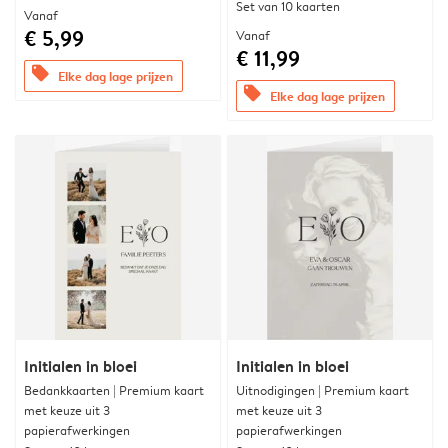
Set van 10 kaarten
Vanaf
€ 5,99
Vanaf
€ 11,99
offers
Elke dag lage prijzen
offers
Elke dag lage prijzen
Initialen in bloei
Initialen in bloei
Bedankkaarten | Premium kaart
Uitnodigingen | Premium kaart
met keuze uit 3
met keuze uit 3
papierafwerkingen
papierafwerkingen