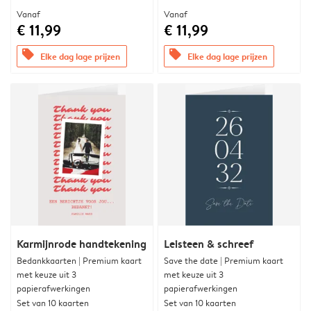
Vanaf
Vanaf
€ 11,99
€ 11,99
offers
offers
Elke dag lage prijzen
Elke dag lage prijzen
Karmijnrode handtekening
Leisteen & schreef
Bedankkaarten | Premium kaart
Save the date | Premium kaart
met keuze uit 3
met keuze uit 3
papierafwerkingen
papierafwerkingen
Set van 10 kaarten
Set van 10 kaarten