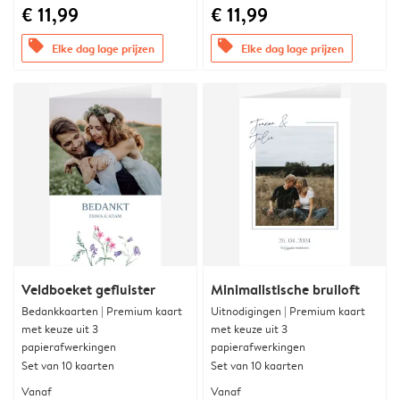
€ 11,99
€ 11,99
offers
offers
Elke dag lage prijzen
Elke dag lage prijzen
Veldboeket gefluister
Minimalistische bruiloft
Bedankkaarten | Premium kaart
Uitnodigingen | Premium kaart
met keuze uit 3
met keuze uit 3
papierafwerkingen
papierafwerkingen
Set van 10 kaarten
Set van 10 kaarten
Vanaf
Vanaf