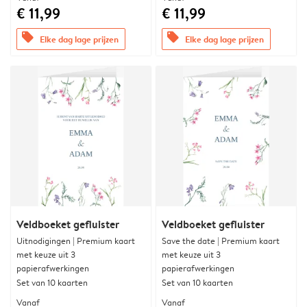
€ 11,99
€ 11,99
offers
offers
Elke dag lage prijzen
Elke dag lage prijzen
Veldboeket gefluister
Veldboeket gefluister
Uitnodigingen | Premium kaart
Save the date | Premium kaart
met keuze uit 3
met keuze uit 3
papierafwerkingen
papierafwerkingen
Set van 10 kaarten
Set van 10 kaarten
Vanaf
Vanaf