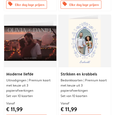
offers
offers
Elke dag lage prijzen
Elke dag lage prijzen
Moderne liefde
Strikken en krabbels
Uitnodigingen | Premium kaart
Bedankkaarten | Premium kaart
met keuze uit 3
met keuze uit 3
papierafwerkingen
papierafwerkingen
Set van 10 kaarten
Set van 10 kaarten
Vanaf
Vanaf
€ 11,99
€ 11,99