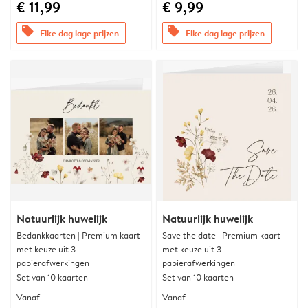
€ 11,99
€ 9,99
offers
offers
Elke dag lage prijzen
Elke dag lage prijzen
Natuurlijk huwelijk
Natuurlijk huwelijk
Bedankkaarten | Premium kaart
Save the date | Premium kaart
met keuze uit 3
met keuze uit 3
papierafwerkingen
papierafwerkingen
Set van 10 kaarten
Set van 10 kaarten
Vanaf
Vanaf