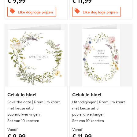
€ 9,99
€ 11,99
offers
offers
Elke dag lage prijzen
Elke dag lage prijzen
Geluk in bloei
Geluk in bloei
Save the date | Premium kaart
Uitnodigingen | Premium kaart
met keuze uit 3
met keuze uit 3
papierafwerkingen
papierafwerkingen
Set van 10 kaarten
Set van 10 kaarten
Vanaf
Vanaf
€ 9,99
€ 11,99