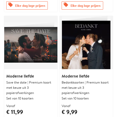
offers
offers
Elke dag lage prijzen
Elke dag lage prijzen
Moderne liefde
Moderne liefde
Save the date | Premium kaart
Bedankkaarten | Premium kaart
met keuze uit 3
met keuze uit 3
papierafwerkingen
papierafwerkingen
Set van 10 kaarten
Set van 10 kaarten
Vanaf
Vanaf
€ 11,99
€ 9,99