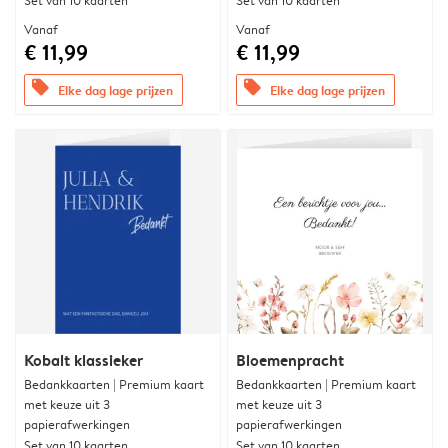
Set van 10 kaarten
Set van 10 kaarten
Vanaf
Vanaf
€ 11,99
€ 11,99
offers
offers
Elke dag lage prijzen
Elke dag lage prijzen
Kobalt klassieker
Bloemenpracht
Bedankkaarten | Premium kaart
Bedankkaarten | Premium kaart
met keuze uit 3
met keuze uit 3
papierafwerkingen
papierafwerkingen
Set van 10 kaarten
Set van 10 kaarten