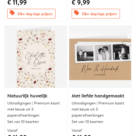
€ 11,99
€ 9,99
offers
offers
Elke dag lage prijzen
Elke dag lage prijzen
Natuurlijk huwelijk
Met liefde handgemaakt
Uitnodigingen | Premium kaart
Uitnodigingen | Premium kaart
met keuze uit 3
met keuze uit 3
papierafwerkingen
papierafwerkingen
Set van 10 kaarten
Set van 10 kaarten
Vanaf
Vanaf