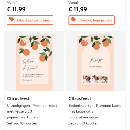
Vanaf
Vanaf
€ 11,99
€ 11,99
offers
offers
Elke dag lage prijzen
Elke dag lage prijzen
Citrusfeest
Citrusfeest
Uitnodigingen | Premium kaart
Bedankkaarten | Premium kaart
met keuze uit 3
met keuze uit 3
papierafwerkingen
papierafwerkingen
Set van 10 kaarten
Set van 10 kaarten