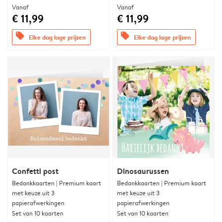
Vanaf
Vanaf
€ 11,99
€ 11,99
offers
offers
Elke dag lage prijzen
Elke dag lage prijzen
Confetti post
Dinosaurussen
Bedankkaarten | Premium kaart
Bedankkaarten | Premium kaart
met keuze uit 3
met keuze uit 3
papierafwerkingen
papierafwerkingen
Set van 10 kaarten
Set van 10 kaarten