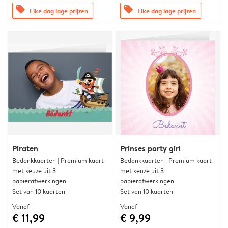
offers
offers
Elke dag lage prijzen
Elke dag lage prijzen
Piraten
Prinses party girl
Bedankkaarten | Premium kaart
Bedankkaarten | Premium kaart
met keuze uit 3
met keuze uit 3
papierafwerkingen
papierafwerkingen
Set van 10 kaarten
Set van 10 kaarten
Vanaf
Vanaf
€ 11,99
€ 9,99