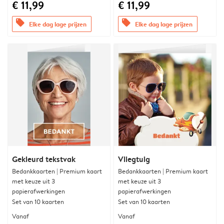
€ 11,99
€ 11,99
offers
offers
Elke dag lage prijzen
Elke dag lage prijzen
Gekleurd tekstvak
Vliegtuig
Bedankkaarten | Premium kaart
Bedankkaarten | Premium kaart
met keuze uit 3
met keuze uit 3
papierafwerkingen
papierafwerkingen
Set van 10 kaarten
Set van 10 kaarten
Vanaf
Vanaf