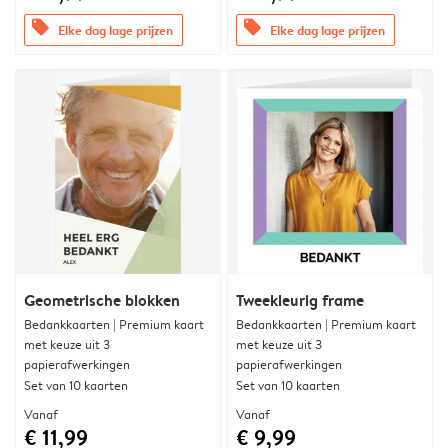
offers
offers
Elke dag lage prijzen
Elke dag lage prijzen
Geometrische blokken
Tweekleurig frame
Bedankkaarten | Premium kaart
Bedankkaarten | Premium kaart
met keuze uit 3
met keuze uit 3
papierafwerkingen
papierafwerkingen
Set van 10 kaarten
Set van 10 kaarten
Vanaf
Vanaf
€ 11,99
€ 9,99