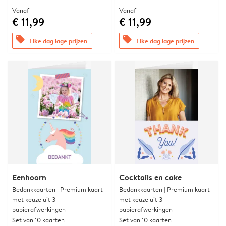
Vanaf
Vanaf
€ 11,99
€ 11,99
offers
offers
Elke dag lage prijzen
Elke dag lage prijzen
Eenhoorn
Cocktails en cake
Bedankkaarten | Premium kaart
Bedankkaarten | Premium kaart
met keuze uit 3
met keuze uit 3
papierafwerkingen
papierafwerkingen
Set van 10 kaarten
Set van 10 kaarten