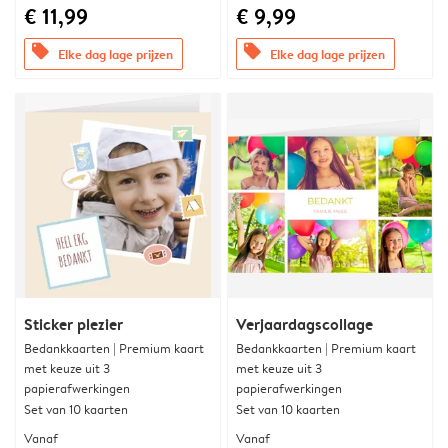
€ 11,99
€ 9,99
offers
offers
Elke dag lage prijzen
Elke dag lage prijzen
Sticker plezier
Verjaardagscollage
Bedankkaarten | Premium kaart
Bedankkaarten | Premium kaart
met keuze uit 3
met keuze uit 3
papierafwerkingen
papierafwerkingen
Set van 10 kaarten
Set van 10 kaarten
Vanaf
Vanaf