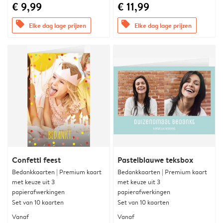
€ 9,99
€ 11,99
offers
offers
Elke dag lage prijzen
Elke dag lage prijzen
Confetti feest
Pastelblauwe teksbox
Bedankkaarten | Premium kaart
Bedankkaarten | Premium kaart
met keuze uit 3
met keuze uit 3
papierafwerkingen
papierafwerkingen
Set van 10 kaarten
Set van 10 kaarten
Vanaf
Vanaf