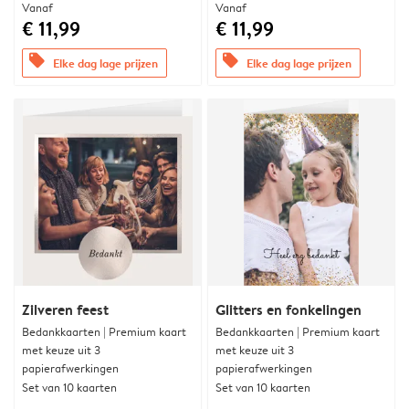
Vanaf
Vanaf
€ 11,99
€ 11,99
offers
offers
Elke dag lage prijzen
Elke dag lage prijzen
Zilveren feest
Glitters en fonkelingen
Bedankkaarten | Premium kaart
Bedankkaarten | Premium kaart
met keuze uit 3
met keuze uit 3
papierafwerkingen
papierafwerkingen
Set van 10 kaarten
Set van 10 kaarten