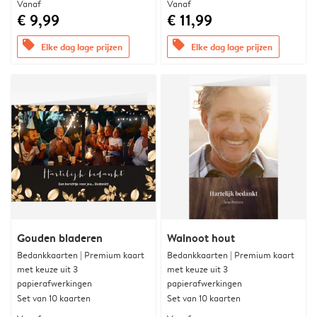
Vanaf
Vanaf
€ 9,99
€ 11,99
offers
offers
Elke dag lage prijzen
Elke dag lage prijzen
Gouden bladeren
Walnoot hout
Bedankkaarten | Premium kaart
Bedankkaarten | Premium kaart
met keuze uit 3
met keuze uit 3
papierafwerkingen
papierafwerkingen
Set van 10 kaarten
Set van 10 kaarten