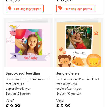
offers
offers
Elke dag lage prijzen
Elke dag lage prijzen
Sprookjesafbeelding
Jungle dieren
Bedankkaarten | Premium kaart
Bedankkaarten | Premium kaart
met keuze uit 3
met keuze uit 3
papierafwerkingen
papierafwerkingen
Set van 10 kaarten
Set van 10 kaarten
Vanaf
Vanaf
€ 9,99
€ 9,99