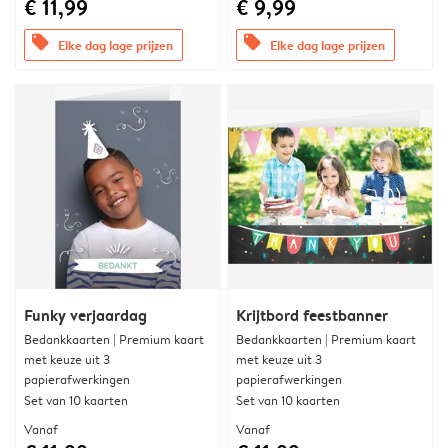
€ 11,99
€ 9,99
offers
offers
Elke dag lage prijzen
Elke dag lage prijzen
Funky verjaardag
Krijtbord feestbanner
Bedankkaarten | Premium kaart
Bedankkaarten | Premium kaart
met keuze uit 3
met keuze uit 3
papierafwerkingen
papierafwerkingen
Set van 10 kaarten
Set van 10 kaarten
Vanaf
Vanaf