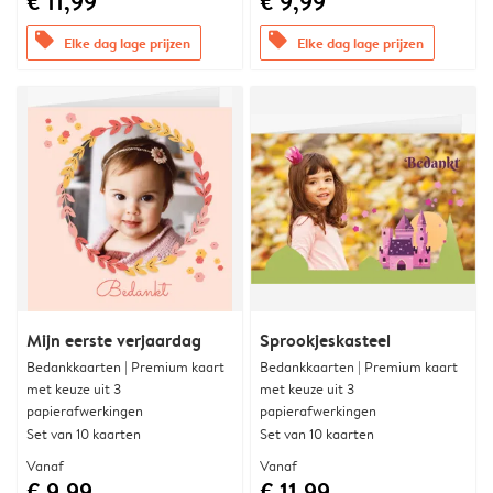
€ 11,99
€ 9,99
offers
offers
Elke dag lage prijzen
Elke dag lage prijzen
Mijn eerste verjaardag
Sprookjeskasteel
Bedankkaarten | Premium kaart
Bedankkaarten | Premium kaart
met keuze uit 3
met keuze uit 3
papierafwerkingen
papierafwerkingen
Set van 10 kaarten
Set van 10 kaarten
Vanaf
Vanaf
€ 9,99
€ 11,99