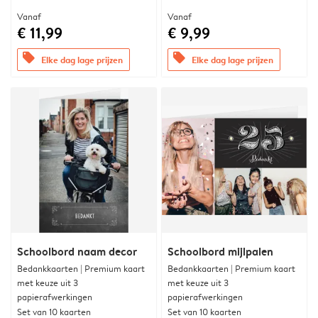
Vanaf
Vanaf
€ 11,99
€ 9,99
offers
offers
Elke dag lage prijzen
Elke dag lage prijzen
Schoolbord naam decor
Schoolbord mijlpalen
Bedankkaarten | Premium kaart
Bedankkaarten | Premium kaart
met keuze uit 3
met keuze uit 3
papierafwerkingen
papierafwerkingen
Set van 10 kaarten
Set van 10 kaarten