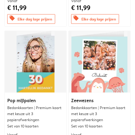
Vanaf
Vanaf
€ 11,99
€ 11,99
offers
offers
Elke dag lage prijzen
Elke dag lage prijzen
Pop mijlpalen
Zeewezens
Bedankkaarten | Premium kaart
Bedankkaarten | Premium kaart
met keuze uit 3
met keuze uit 3
papierafwerkingen
papierafwerkingen
Set van 10 kaarten
Set van 10 kaarten
Vanaf
Vanaf