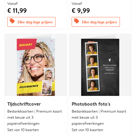
Vanaf
Vanaf
€ 11,99
€ 9,99
offers
offers
Elke dag lage prijzen
Elke dag lage prijzen
Tijdschriftcover
Photobooth foto's
Bedankkaarten | Premium kaart
Bedankkaarten | Premium kaart
met keuze uit 3
met keuze uit 3
papierafwerkingen
papierafwerkingen
Set van 10 kaarten
Set van 10 kaarten