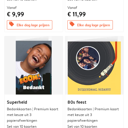
Vanaf
Vanaf
€ 9,99
€ 11,99
offers
offers
Elke dag lage prijzen
Elke dag lage prijzen
Superheld
80s feest
Bedankkaarten | Premium kaart
Bedankkaarten | Premium kaart
met keuze uit 3
met keuze uit 3
papierafwerkingen
papierafwerkingen
Set van 10 kaarten
Set van 10 kaarten