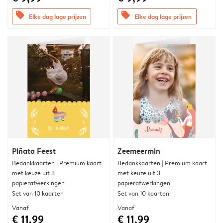
offers
offers
Elke dag lage prijzen
Elke dag lage prijzen
Piñata Feest
Zeemeermin
Bedankkaarten | Premium kaart
Bedankkaarten | Premium kaart
met keuze uit 3
met keuze uit 3
papierafwerkingen
papierafwerkingen
Set van 10 kaarten
Set van 10 kaarten
Vanaf
Vanaf
€ 11,99
€ 11,99