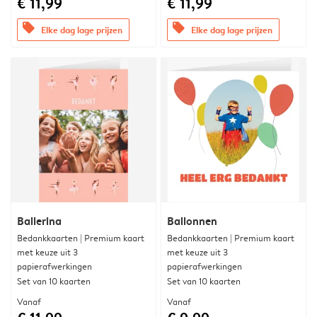
€ 11,99
€ 11,99
offers
offers
Elke dag lage prijzen
Elke dag lage prijzen
Ballerina
Ballonnen
Bedankkaarten | Premium kaart
Bedankkaarten | Premium kaart
met keuze uit 3
met keuze uit 3
papierafwerkingen
papierafwerkingen
Set van 10 kaarten
Set van 10 kaarten
Vanaf
Vanaf