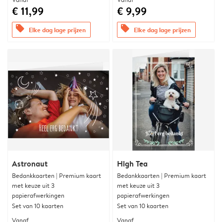
€ 11,99
€ 9,99
offers
offers
Elke dag lage prijzen
Elke dag lage prijzen
Astronaut
High Tea
Bedankkaarten | Premium kaart
Bedankkaarten | Premium kaart
met keuze uit 3
met keuze uit 3
papierafwerkingen
papierafwerkingen
Set van 10 kaarten
Set van 10 kaarten
Vanaf
Vanaf