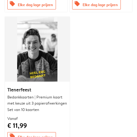
offers
offers
Elke dag lage prijzen
Elke dag lage prijzen
Tienerfeest
Bedankkaarten | Premium kaart
met keuze uit 3 papierafwerkingen
Set van 10 kaarten
Vanaf
€ 11,99
offers
Elke dag lage prijzen