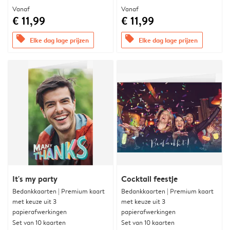
Vanaf
Vanaf
€ 11,99
€ 11,99
offers
offers
Elke dag lage prijzen
Elke dag lage prijzen
It's my party
Cocktail feestje
Bedankkaarten | Premium kaart
Bedankkaarten | Premium kaart
met keuze uit 3
met keuze uit 3
papierafwerkingen
papierafwerkingen
Set van 10 kaarten
Set van 10 kaarten