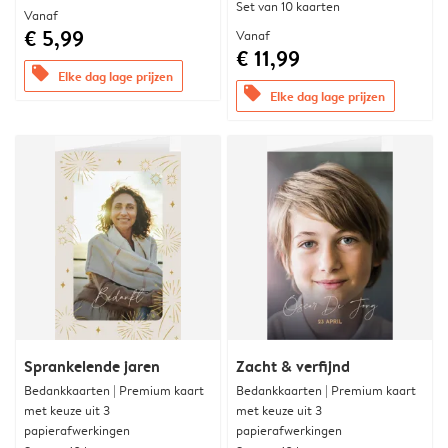
Set van 10 kaarten
Vanaf
€ 5,99
Vanaf
€ 11,99
offers
Elke dag lage prijzen
offers
Elke dag lage prijzen
Sprankelende jaren
Zacht & verfijnd
Bedankkaarten | Premium kaart
Bedankkaarten | Premium kaart
met keuze uit 3
met keuze uit 3
papierafwerkingen
papierafwerkingen