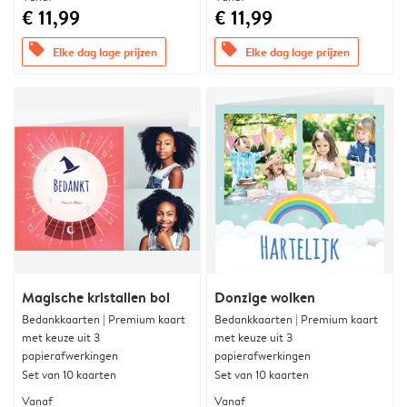
€ 11,99
€ 11,99
offers
offers
Elke dag lage prijzen
Elke dag lage prijzen
Magische kristallen bol
Donzige wolken
Bedankkaarten | Premium kaart
Bedankkaarten | Premium kaart
met keuze uit 3
met keuze uit 3
papierafwerkingen
papierafwerkingen
Set van 10 kaarten
Set van 10 kaarten
Vanaf
Vanaf