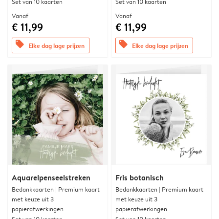
Set van 10 kaarten
Set van 10 kaarten
Vanaf
Vanaf
€ 11,99
€ 11,99
offers
offers
Elke dag lage prijzen
Elke dag lage prijzen
Aquarelpenseelstreken
Fris botanisch
Bedankkaarten | Premium kaart
Bedankkaarten | Premium kaart
met keuze uit 3
met keuze uit 3
papierafwerkingen
papierafwerkingen