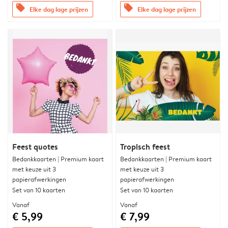
offers
offers
Elke dag lage prijzen
Elke dag lage prijzen
Feest quotes
Tropisch feest
Bedankkaarten | Premium kaart
Bedankkaarten | Premium kaart
met keuze uit 3
met keuze uit 3
papierafwerkingen
papierafwerkingen
Set van 10 kaarten
Set van 10 kaarten
Vanaf
Vanaf
€ 5,99
€ 7,99