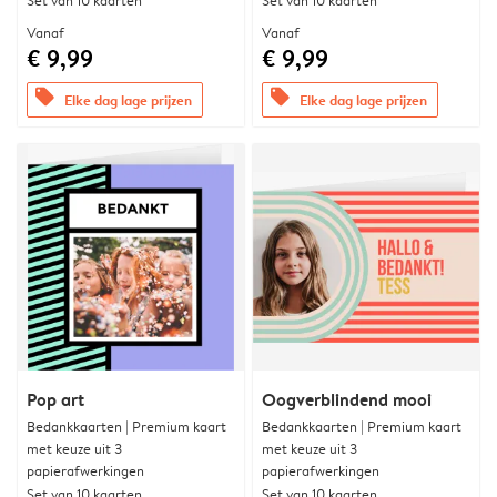
Set van 10 kaarten
Set van 10 kaarten
Vanaf
Vanaf
€ 9,99
€ 9,99
offers
offers
Elke dag lage prijzen
Elke dag lage prijzen
Pop art
Oogverblindend mooi
Bedankkaarten | Premium kaart
Bedankkaarten | Premium kaart
met keuze uit 3
met keuze uit 3
papierafwerkingen
papierafwerkingen
Set van 10 kaarten
Set van 10 kaarten