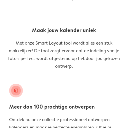
Maak jouw kalender uniek
Met onze Smart Layout tool wordt alles een stuk
makkelijker! De tool zorgt ervoor dat de indeling van je
foto's perfect wordt afgestemd op het door jou gekozen
ontwerp.
layout_alt
Meer dan 100 prachtige ontwerpen
Ontdek nu onze collectie professioneel ontworpen
kalenders en maak je perfecte exemplaren. Of je nu