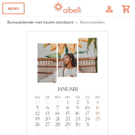
profile
shopping_cart
MENU
Bureaukalender met houten standaard
Reismozaïeken