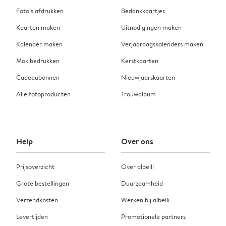
Foto’s afdrukken
Bedankkaartjes
Kaarten maken
Uitnodigingen maken
Kalender maken
Verjaardagskalenders maken
Mok bedrukken
Kerstkaarten
Cadeaubonnen
Nieuwjaarskaarten
Alle fotoproducten
Trouwalbum
Help
Over ons
Prijsoverzicht
Over albelli
Grote bestellingen
Duurzaamheid
Verzendkosten
Werken bij albelli
Levertijden
Promotionele partners