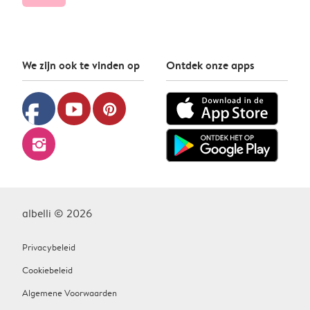
We zijn ook te vinden op
Ontdek onze apps
facebook
youtube
pinterest
instagram
albelli © 2026
Privacybeleid
Cookiebeleid
Algemene Voorwaarden