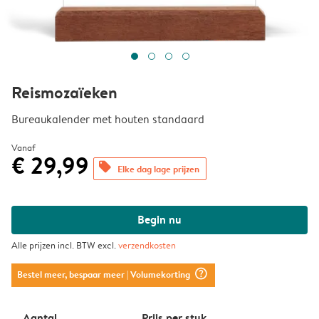
Reismozaïeken
Bureaukalender met houten standaard
Vanaf
€ 29,99
offers
Elke dag lage prijzen
Begin nu
Alle prijzen incl. BTW excl.
verzendkosten
question_mark_circle
Bestel meer, bespaar meer
| Volumekorting
Aantal
Prijs per stuk