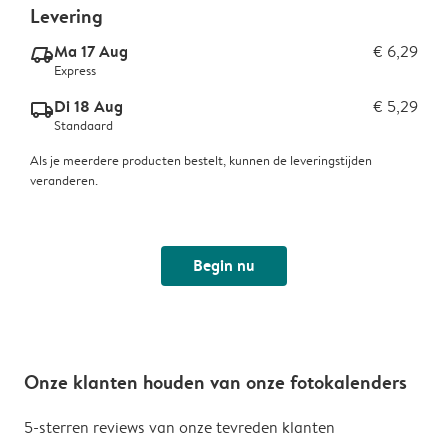
Levering
Ma 17 Aug
€ 6,29
delivery_express_v2
Express
Di 18 Aug
€ 5,29
delivery_standard_v2
Standaard
Als je meerdere producten bestelt, kunnen de leveringstijden
veranderen.
Begin nu
Onze klanten houden van onze fotokalenders
5-sterren reviews van onze tevreden klanten