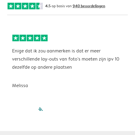
4.5
op basis van
940 beoordelingen
Enige dat ik zou aanmerken is dat er meer
P
verschillende lay-outs van foto's moeten zijn ipv 10
dezelfde op andere plaatsen
P
Melissa
filled-pagination
outlined-paginatio
outlined-paginat
outlined-pagin
outlined-pag
outlined-p