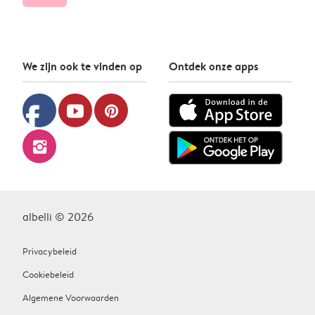
We zijn ook te vinden op
Ontdek onze apps
facebook
youtube
pinterest
instagram
albelli © 2026
Privacybeleid
Cookiebeleid
Algemene Voorwaarden