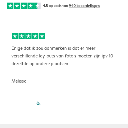
4.5
op basis van
940 beoordelingen
Enige dat ik zou aanmerken is dat er meer
P
verschillende lay-outs van foto's moeten zijn ipv 10
dezelfde op andere plaatsen
P
Melissa
filled-pagination
outlined-paginatio
outlined-paginat
outlined-pagin
outlined-pag
outlined-p