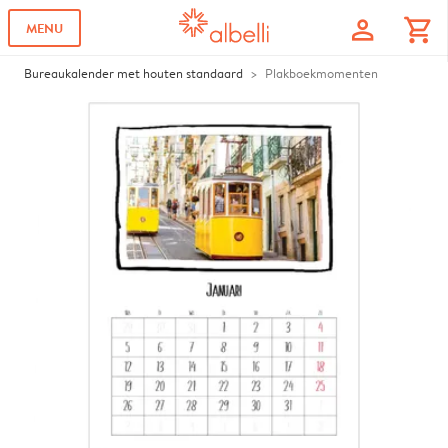
profile
shopping_cart
MENU
Bureaukalender met houten standaard
Plakboekmomenten