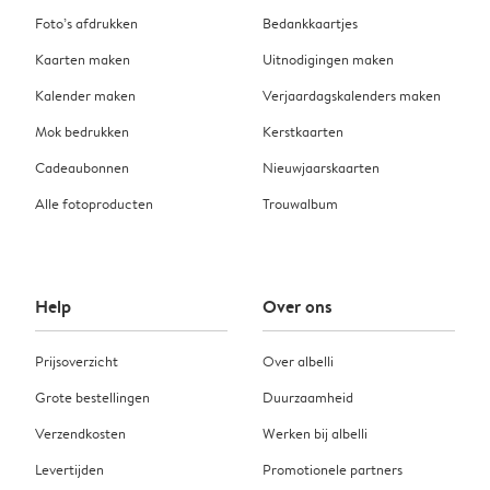
Foto’s afdrukken
Bedankkaartjes
Kaarten maken
Uitnodigingen maken
Kalender maken
Verjaardagskalenders maken
Mok bedrukken
Kerstkaarten
Cadeaubonnen
Nieuwjaarskaarten
Alle fotoproducten
Trouwalbum
Help
Over ons
Prijsoverzicht
Over albelli
Grote bestellingen
Duurzaamheid
Verzendkosten
Werken bij albelli
Levertijden
Promotionele partners