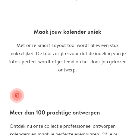
Maak jouw kalender uniek
Met onze Smart Layout tool wordt alles een stuk
makkelijker! De tool zorgt ervoor dat de indeling van je
foto's perfect wordt afgestemd op het door jou gekozen
ontwerp.
layout_alt
Meer dan 100 prachtige ontwerpen
Ontdek nu onze collectie professioneel ontworpen
kalenders en maak je perfecte exemplaren. Of je nu