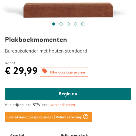
Plakboekmomenten
Bureaukalender met houten standaard
Vanaf
€ 29,99
offers
Elke dag lage prijzen
Begin nu
Alle prijzen incl. BTW excl.
verzendkosten
question_mark_circle
Bestel meer, bespaar meer
| Volumekorting
Aantal
Prijs per stuk