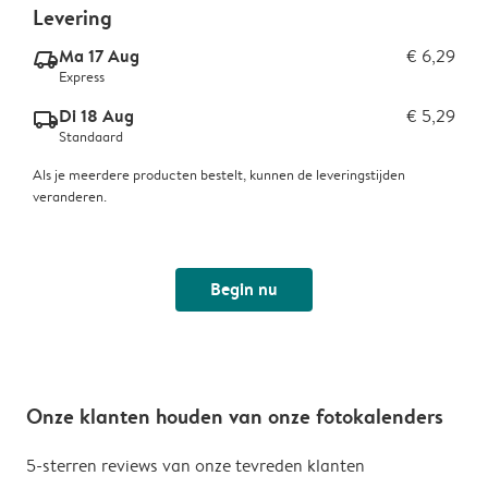
Levering
Ma 17 Aug
€ 6,29
delivery_express_v2
Express
Di 18 Aug
€ 5,29
delivery_standard_v2
Standaard
Als je meerdere producten bestelt, kunnen de leveringstijden
veranderen.
Begin nu
Onze klanten houden van onze fotokalenders
5-sterren reviews van onze tevreden klanten