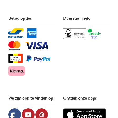
Betaalopties
Duurzaamheid
We zijn ook te vinden op
Ontdek onze apps
facebook
youtube
pinterest