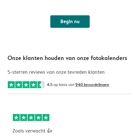
Begin nu
Onze klanten houden van onze fotokalenders
5-sterren reviews van onze tevreden klanten
4.5
op basis van
940 beoordelingen
Zoals verwacht 👍
V