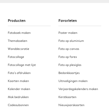
Producten
Favorieten
Fotoboek maken
Poster maken
Themaboeken
Foto op aluminium
Wanddecoratie
Foto op canvas
Fotocollage
Foto op forex
Fotocollage met lijst
Foto op plexiglas
Foto’s afdrukken
Bedankkaartjes
Kaarten maken
Uitnodigingen maken
Kalender maken
Verjaardagskalenders maken
Mok bedrukken
Kerstkaarten
Cadeaubonnen
Nieuwjaarskaarten