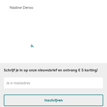
Nadine Deroo
B
filled-pagination
outlined-paginatio
outlined-paginat
outlined-pagin
outlined-pag
outlined-p
Schrijf je in op onze nieuwsbrief en ontvang € 5 korting!
Inschrijven