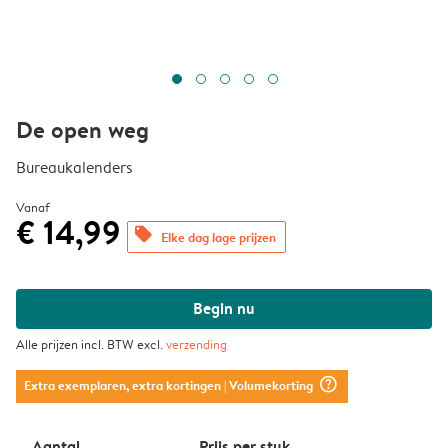
De open weg
Bureaukalenders
Vanaf
€ 14,99
offers
Elke dag lage prijzen
Begin nu
Alle prijzen incl. BTW excl.
verzending
question_mark_circle
Extra exemplaren, extra kortingen
| Volumekorting
Aantal
Prijs per stuk