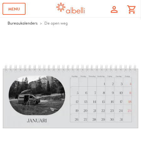
profile
shopping_cart
MENU
Bureaukalenders
De open weg