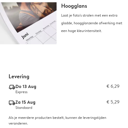
Hoogglans
Laat je foto's stralen met een extra
gladde, hoogglanzende afwerking met
een hoge kleurintensiteit.
Levering
Do 13 Aug
€ 6,29
delivery_express_v2
Express
Za 15 Aug
€ 5,29
delivery_standard_v2
Standaard
Als je meerdere producten bestelt, kunnen de leveringstijden
veranderen.