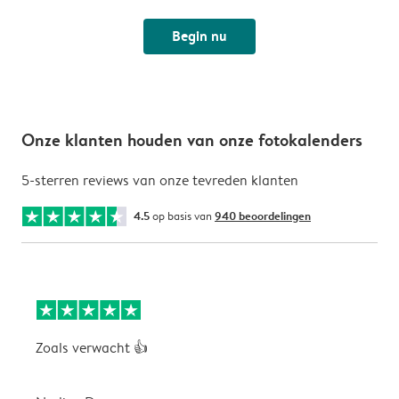
Begin nu
Onze klanten houden van onze fotokalenders
5-sterren reviews van onze tevreden klanten
4.5
op basis van
940 beoordelingen
Zoals verwacht 👍
V