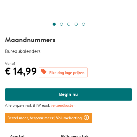
Maandnummers
Bureaukalenders
Vanaf
€ 14,99
offers
Elke dag lage prijzen
Begin nu
Alle prijzen incl. BTW excl.
verzendkosten
question_mark_circle
Bestel meer, bespaar meer
| Volumekorting
Aantal
Prijs per stuk