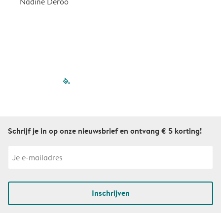
Nadine Deroo
B
filled-pagination
outlined-paginatio
outlined-paginat
outlined-pagin
outlined-pag
outlined-p
Schrijf je in op onze nieuwsbrief en ontvang € 5 korting!
Inschrijven