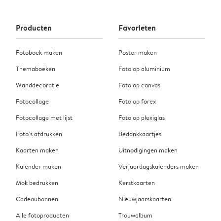
Producten
Favorieten
Fotoboek maken
Poster maken
Themaboeken
Foto op aluminium
Wanddecoratie
Foto op canvas
Fotocollage
Foto op forex
Fotocollage met lijst
Foto op plexiglas
Foto’s afdrukken
Bedankkaartjes
Kaarten maken
Uitnodigingen maken
Kalender maken
Verjaardagskalenders maken
Mok bedrukken
Kerstkaarten
Cadeaubonnen
Nieuwjaarskaarten
Alle fotoproducten
Trouwalbum