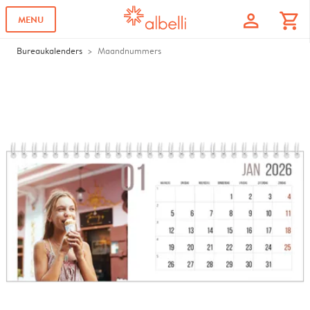
profile
shopping_cart
MENU
Bureaukalenders
Maandnummers