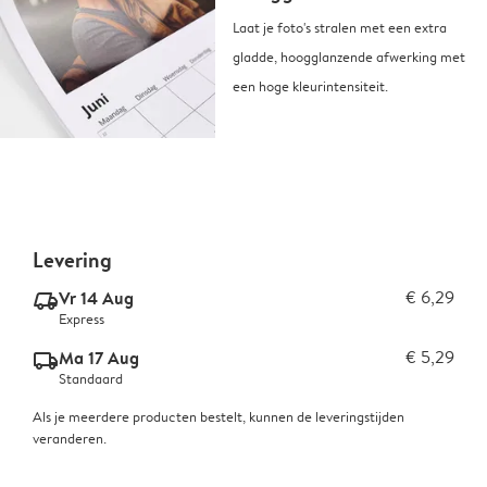
Laat je foto's stralen met een extra
gladde, hoogglanzende afwerking met
een hoge kleurintensiteit.
Levering
Vr 14 Aug
€ 6,29
delivery_express_v2
Express
Ma 17 Aug
€ 5,29
delivery_standard_v2
Standaard
Als je meerdere producten bestelt, kunnen de leveringstijden
veranderen.