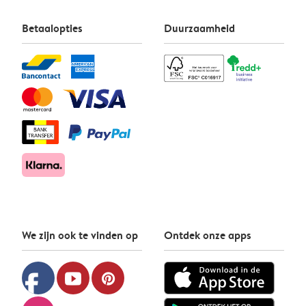
Betaalopties
Duurzaamheid
We zijn ook te vinden op
Ontdek onze apps
facebook
youtube
pinterest