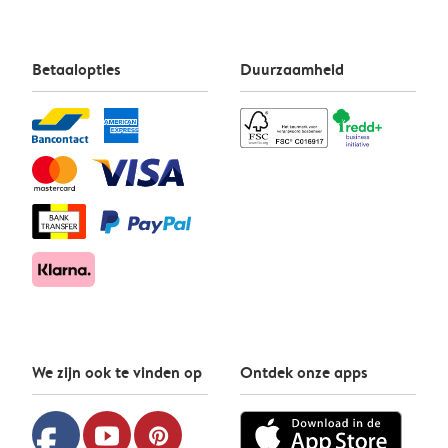
Betaalopties
Duurzaamheid
We zijn ook te vinden op
Ontdek onze apps
facebook
youtube
pinterest