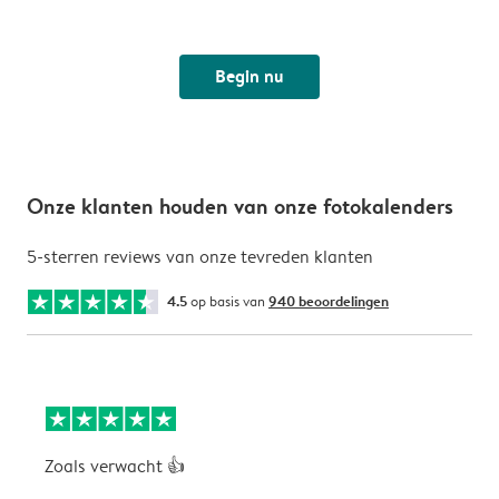
Begin nu
Onze klanten houden van onze fotokalenders
5-sterren reviews van onze tevreden klanten
4.5
op basis van
940 beoordelingen
Zoals verwacht 👍
V