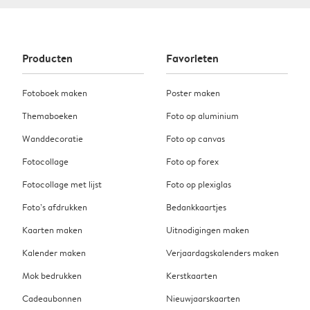
Producten
Favorieten
Fotoboek maken
Poster maken
Themaboeken
Foto op aluminium
Wanddecoratie
Foto op canvas
Fotocollage
Foto op forex
Fotocollage met lijst
Foto op plexiglas
Foto’s afdrukken
Bedankkaartjes
Kaarten maken
Uitnodigingen maken
Kalender maken
Verjaardagskalenders maken
Mok bedrukken
Kerstkaarten
Cadeaubonnen
Nieuwjaarskaarten