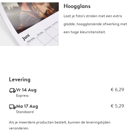
Hoogglans
Laat je foto's stralen met een extra
gladde, hoogglanzende afwerking met
een hoge kleurintensiteit.
Levering
Vr 14 Aug
€ 6,29
delivery_express_v2
Express
Ma 17 Aug
€ 5,29
delivery_standard_v2
Standaard
Als je meerdere producten bestelt, kunnen de leveringstijden
veranderen.