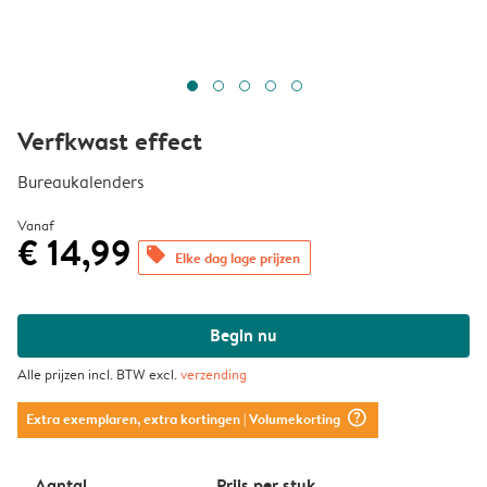
Verfkwast effect
Bureaukalenders
Vanaf
€ 14,99
offers
Elke dag lage prijzen
Begin nu
Alle prijzen incl. BTW excl.
verzending
question_mark_circle
Extra exemplaren, extra kortingen
| Volumekorting
Aantal
Prijs per stuk