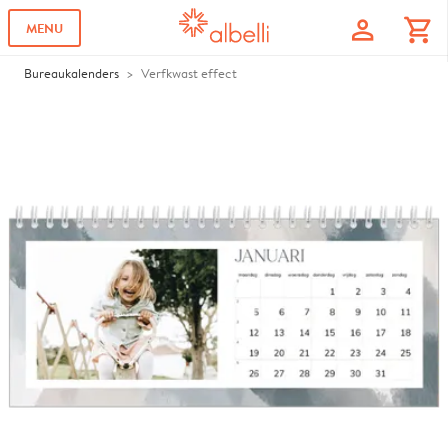
profile
shopping_cart
MENU
Bureaukalenders
Verfkwast effect