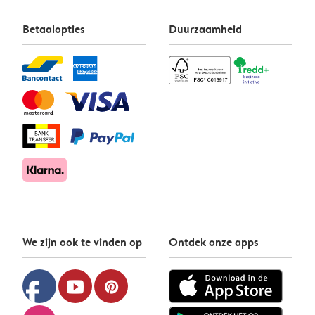
Betaalopties
Duurzaamheid
We zijn ook te vinden op
Ontdek onze apps
facebook
youtube
pinterest