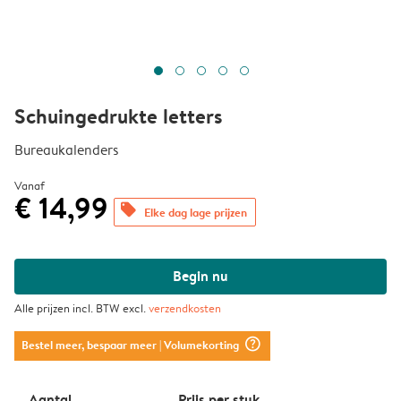
Schuingedrukte letters
Bureaukalenders
Vanaf
€ 14,99
offers
Elke dag lage prijzen
Begin nu
Alle prijzen incl. BTW excl.
verzendkosten
question_mark_circle
Bestel meer, bespaar meer
| Volumekorting
Aantal
Prijs per stuk