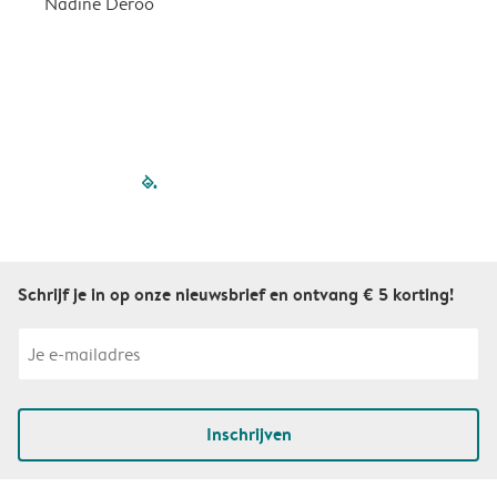
Nadine Deroo
B
filled-pagination
outlined-paginatio
outlined-paginat
outlined-pagin
outlined-pag
outlined-p
Schrijf je in op onze nieuwsbrief en ontvang € 5 korting!
Inschrijven