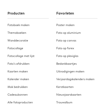
Producten
Favorieten
Fotoboek maken
Poster maken
Themaboeken
Foto op aluminium
Wanddecoratie
Foto op canvas
Fotocollage
Foto op forex
Fotocollage met lijst
Foto op plexiglas
Foto’s afdrukken
Bedankkaartjes
Kaarten maken
Uitnodigingen maken
Kalender maken
Verjaardagskalenders maken
Mok bedrukken
Kerstkaarten
Cadeaubonnen
Nieuwjaarskaarten
Alle fotoproducten
Trouwalbum