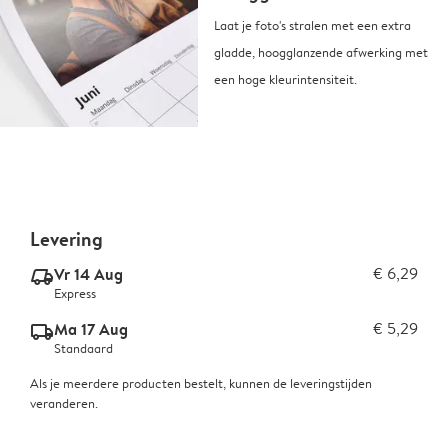
Laat je foto's stralen met een extra
gladde, hoogglanzende afwerking met
een hoge kleurintensiteit.
Levering
Vr 14 Aug
€ 6,29
delivery_express_v2
Express
Ma 17 Aug
€ 5,29
delivery_standard_v2
Standaard
Als je meerdere producten bestelt, kunnen de leveringstijden
veranderen.