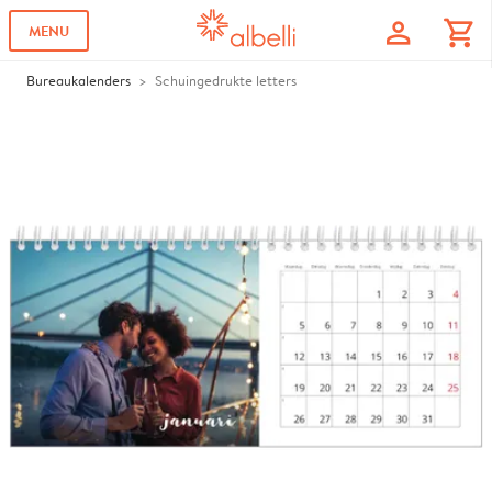
profile
shopping_cart
MENU
Bureaukalenders
Schuingedrukte letters