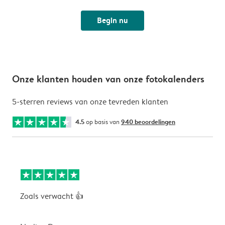
Begin nu
Onze klanten houden van onze fotokalenders
5-sterren reviews van onze tevreden klanten
4.5
op basis van
940 beoordelingen
Zoals verwacht 👍
V