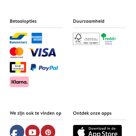
Betaalopties
Duurzaamheid
We zijn ook te vinden op
Ontdek onze apps
facebook
youtube
pinterest