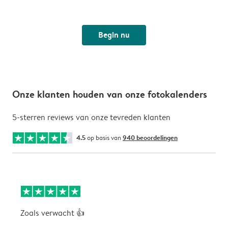
Begin nu
Onze klanten houden van onze fotokalenders
5-sterren reviews van onze tevreden klanten
4.5
op basis van
940 beoordelingen
Zoals verwacht 👍
V