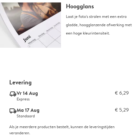
Hoogglans
Laat je foto's stralen met een extra
gladde, hoogglanzende afwerking met
een hoge kleurintensiteit.
Levering
Vr 14 Aug
€ 6,29
delivery_express_v2
Express
Ma 17 Aug
€ 5,29
delivery_standard_v2
Standaard
Als je meerdere producten bestelt, kunnen de leveringstijden
veranderen.