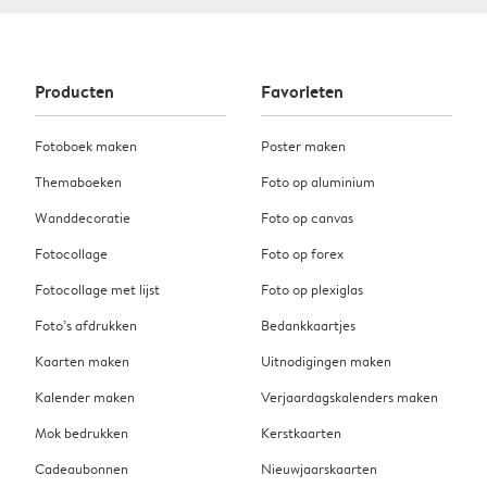
Producten
Favorieten
Fotoboek maken
Poster maken
Themaboeken
Foto op aluminium
Wanddecoratie
Foto op canvas
Fotocollage
Foto op forex
Fotocollage met lijst
Foto op plexiglas
Foto’s afdrukken
Bedankkaartjes
Kaarten maken
Uitnodigingen maken
Kalender maken
Verjaardagskalenders maken
Mok bedrukken
Kerstkaarten
Cadeaubonnen
Nieuwjaarskaarten