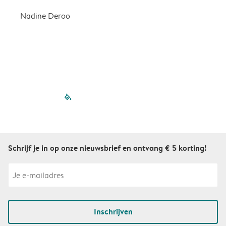
Nadine Deroo
B
filled-pagination
outlined-paginatio
outlined-paginat
outlined-pagin
outlined-pag
outlined-p
Schrijf je in op onze nieuwsbrief en ontvang € 5 korting!
Inschrijven