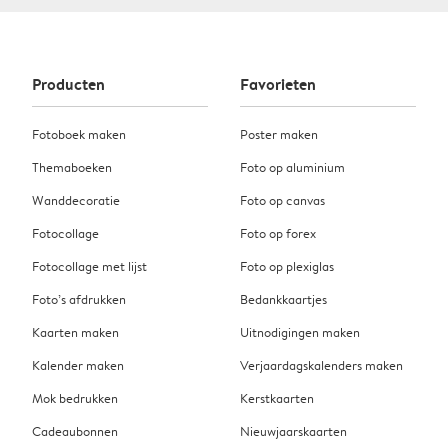
Producten
Favorieten
Fotoboek maken
Poster maken
Themaboeken
Foto op aluminium
Wanddecoratie
Foto op canvas
Fotocollage
Foto op forex
Fotocollage met lijst
Foto op plexiglas
Foto’s afdrukken
Bedankkaartjes
Kaarten maken
Uitnodigingen maken
Kalender maken
Verjaardagskalenders maken
Mok bedrukken
Kerstkaarten
Cadeaubonnen
Nieuwjaarskaarten