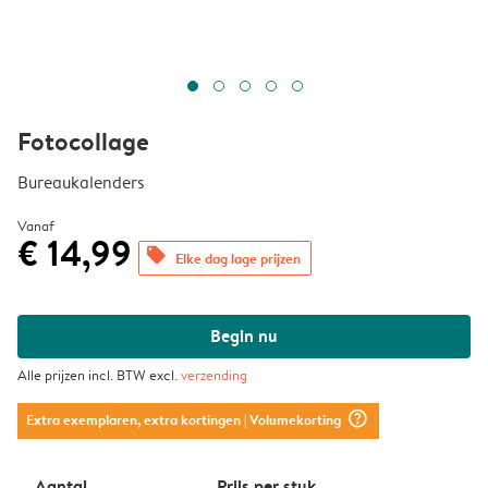
Fotocollage
Bureaukalenders
Vanaf
€ 14,99
offers
Elke dag lage prijzen
Begin nu
Alle prijzen incl. BTW excl.
verzending
question_mark_circle
Extra exemplaren, extra kortingen
| Volumekorting
Aantal
Prijs per stuk