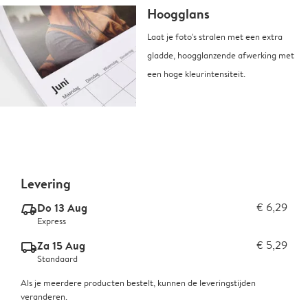
Hoogglans
Laat je foto's stralen met een extra
gladde, hoogglanzende afwerking met
een hoge kleurintensiteit.
Levering
Do 13 Aug
€ 6,29
delivery_express_v2
Express
Za 15 Aug
€ 5,29
delivery_standard_v2
Standaard
Als je meerdere producten bestelt, kunnen de leveringstijden
veranderen.