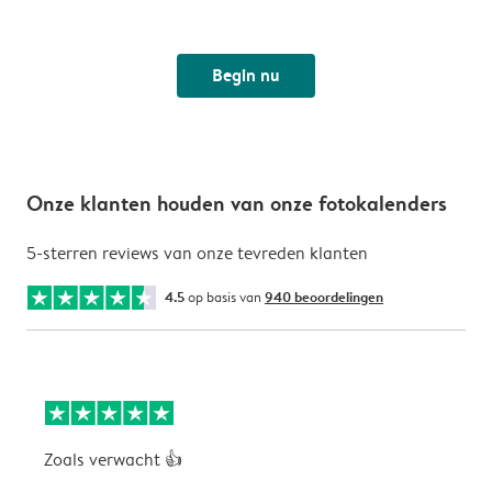
Begin nu
Onze klanten houden van onze fotokalenders
5-sterren reviews van onze tevreden klanten
4.5
op basis van
940 beoordelingen
Zoals verwacht 👍
V