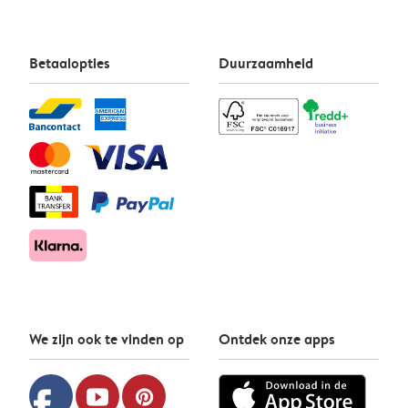
Betaalopties
Duurzaamheid
We zijn ook te vinden op
Ontdek onze apps
facebook
youtube
pinterest