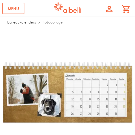
profile
shopping_cart
MENU
Bureaukalenders
Fotocollage