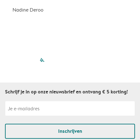
Nadine Deroo
B
filled-pagination
outlined-paginatio
outlined-paginat
outlined-pagin
outlined-pag
outlined-p
Schrijf je in op onze nieuwsbrief en ontvang € 5 korting!
Inschrijven