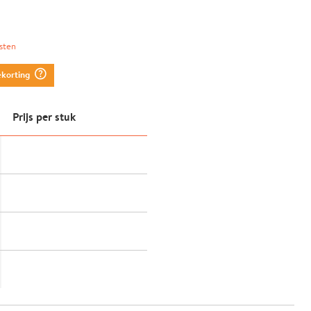
sten
question_mark_circle
ekorting
Prijs per stuk