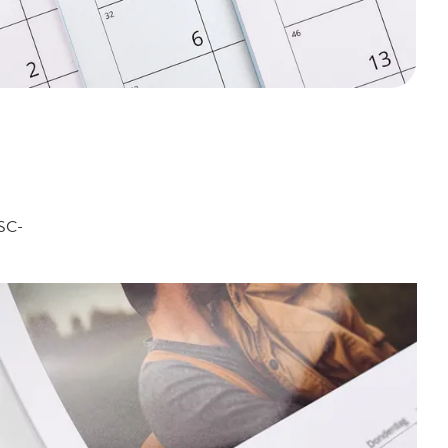
FSC-
.