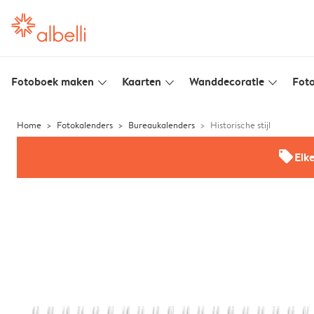
Fotoboek maken
Kaarten
Wanddecoratie
Foto
slim_arrow_down
slim_arrow_down
slim_arrow_down
Home
Fotokalenders
Bureaukalenders
Historische stijl
offers
Elk