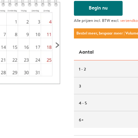
Begin nu
Alle prijzen incl. BTW excl.
verzendko
Bestel meer, bespaar meer
| Volum
Aantal
1 - 2
3
4 - 5
6+