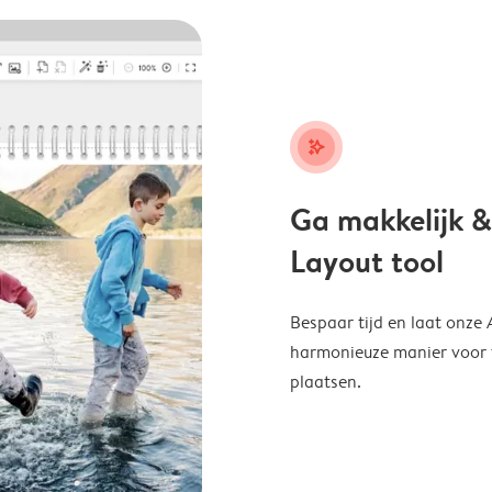
stars_plus
Ga makkelijk &
Layout tool
Bespaar tijd en laat onze
harmonieuze manier voor te
plaatsen.