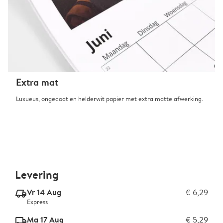
Extra mat
Luxueus, ongecoat en helderwit papier met extra matte afwerking.
Levering
Vr 14 Aug
€ 6,29
delivery_express_v2
Express
Ma 17 Aug
€ 5,29
delivery_standard_v2