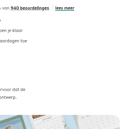
940 beoordelingen
lees meer
s van
h
ben je klaar
jaardagen toe
ervoor dat de
 ontwerp.