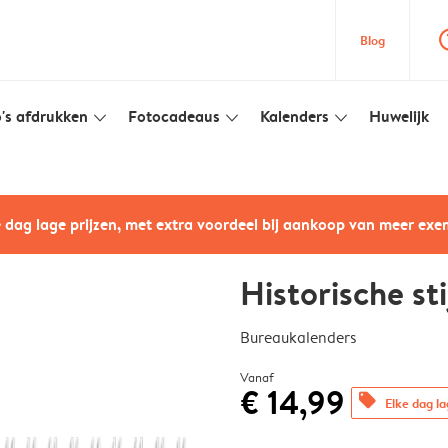
question
Blog
's afdrukken
Fotocadeaus
Kalenders
Huwelijk
slim_arrow_down
slim_arrow_down
slim_arrow_down
e dag lage prijzen, met extra voordeel bij aankoop van meer ex
Historische sti
Bureaukalenders
Vanaf
€ 14,99
offers
Elke dag la