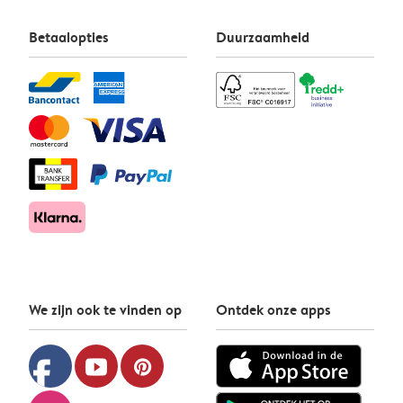
Betaalopties
Duurzaamheid
We zijn ook te vinden op
Ontdek onze apps
facebook
youtube
pinterest