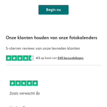
Begin nu
Onze klanten houden van onze fotokalenders
5-sterren reviews van onze tevreden klanten
4.5
op basis van
940 beoordelingen
Zoals verwacht 👍
V