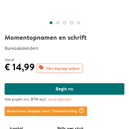
Momentopnamen en schrift
Bureaukalenders
Vanaf
€ 14,99
offers
Elke dag lage prijzen
Begin nu
Alle prijzen incl. BTW excl.
verzendkosten
question_mark_circle
Bestel meer, bespaar meer
| Volumekorting
Aantal
Prijs per stuk