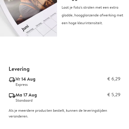
Laat je foto's stralen met een extra
gladde, hoogglanzende afwerking met
een hoge kleurintensiteit.
Levering
Vr 14 Aug
€ 6,29
delivery_express_v2
Express
Ma 17 Aug
€ 5,29
delivery_standard_v2
Standaard
Als je meerdere producten bestelt, kunnen de leveringstijden
veranderen.