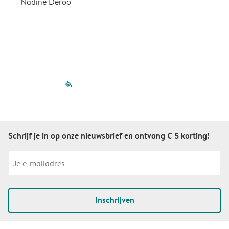
Nadine Deroo
B
filled-pagination
outlined-paginatio
outlined-paginat
outlined-pagin
outlined-pag
outlined-p
Schrijf je in op onze nieuwsbrief en ontvang € 5 korting!
Inschrijven