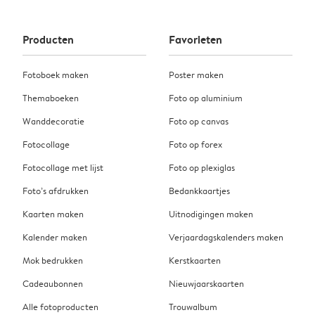
Producten
Favorieten
Fotoboek maken
Poster maken
Themaboeken
Foto op aluminium
Wanddecoratie
Foto op canvas
Fotocollage
Foto op forex
Fotocollage met lijst
Foto op plexiglas
Foto’s afdrukken
Bedankkaartjes
Kaarten maken
Uitnodigingen maken
Kalender maken
Verjaardagskalenders maken
Mok bedrukken
Kerstkaarten
Cadeaubonnen
Nieuwjaarskaarten
Alle fotoproducten
Trouwalbum