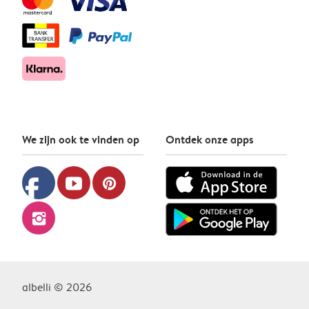
We zijn ook te vinden op
Ontdek onze apps
facebook
youtube
pinterest
instagram
albelli © 2026