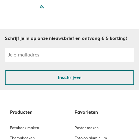
filled-pagination
outlined-paginatio
outlined-paginat
outlined-pagin
outlined-pag
outlined-p
Schrijf je in op onze nieuwsbrief en ontvang € 5 korting!
Inschrijven
Producten
Favorieten
Fotoboek maken
Poster maken
Themaboeken
Foto op aluminium