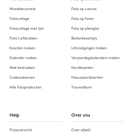
Wanddecoratie
Foto op canvas
Fotocollage
Foto op forex
Fotocollage met lijst
Foto op plexiglas
Foto’s afdrukken
Bedankkaartjes
Kaarten maken
Uitnodigingen maken
Kalender maken
Verjaardagskalenders maken
Mok bedrukken
Kerstkaarten
Cadeaubonnen
Nieuwjaarskaarten
Alle fotoproducten
Trouwalbum
Help
Over ons
Prijsoverzicht
Over albelli