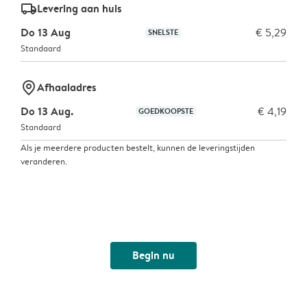
delivery_standard_v2
Levering aan huis
Do 13 Aug
€ 5,29
SNELSTE
Standaard
marker-pin
Afhaaladres
Do 13 Aug.
€ 4,19
GOEDKOOPSTE
Standaard
Als je meerdere producten bestelt, kunnen de leveringstijden
veranderen.
Begin nu