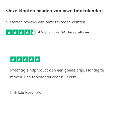
Onze klanten houden van onze fotokalenders
5-sterren reviews van onze tevreden klanten
4.5
op basis van
940 beoordelingen
Prachtig eindproduct aan een goede prijs. Handig te
H
maken. Een topcadeau voor bij Kerst
Patricia Bervoets