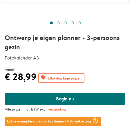
Ontwerp je eigen planner - 3-persoons
gezin
Fotokalender A3
Vanaf
€ 28,99
offers
Elke dag lage prijzen
Begin nu
Alle prijzen incl. BTW excl.
verzending
question_mark_circle
Extra exemplaren, extra kortingen
| Volumekorting