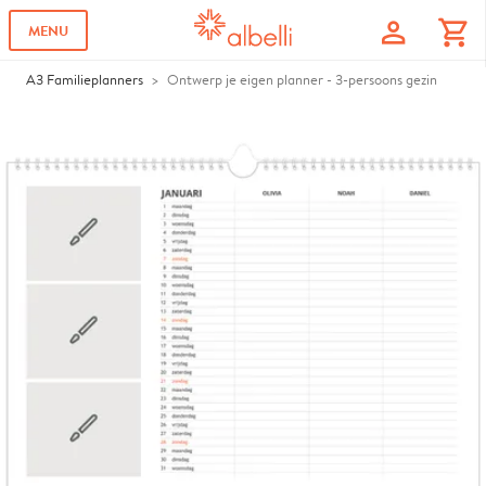
profile
shopping_cart
MENU
A3 Familieplanners
Ontwerp je eigen planner - 3-persoons gezin