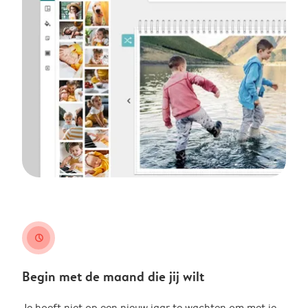
clock
Begin met de maand die jij wilt
Je hoeft niet op een nieuw jaar te wachten om met je