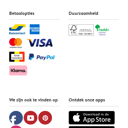
Betaalopties
Duurzaamheid
We zijn ook te vinden op
Ontdek onze apps
facebook
youtube
pinterest