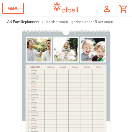
profile
shopping_cart
MENU
A4 Familieplanners
Aardse tonen - gezinsplanner 5 personen