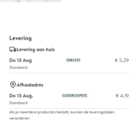
Levering
delivery_standard_v2
Levering aan huis
Do 13 Aug
€ 5,29
SNELSTE
Standaard
marker-pin
Afhaaladres
Do 13 Aug.
€ 4,19
GOEDKOOPSTE
Standaard
Als je meerdere producten bestelt, kunnen de leveringstijden
veranderen.