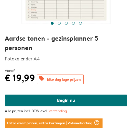
Aardse tonen - gezinsplanner 5
personen
Fotokalender A4
Vanaf
€ 19,99
offers
Elke dag lage prijzen
Begin nu
Alle prijzen incl. BTW excl.
verzending
question_mark_circle
Extra exemplaren, extra kortingen
| Volumekorting