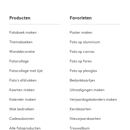
Producten
Favorieten
Fotoboek maken
Poster maken
Themaboeken
Foto op aluminium
Wanddecoratie
Foto op canvas
Fotocollage
Foto op forex
Fotocollage met lijst
Foto op plexiglas
Foto’s afdrukken
Bedankkaartjes
Kaarten maken
Uitnodigingen maken
Kalender maken
Verjaardagskalenders maken
Mok bedrukken
Kerstkaarten
Cadeaubonnen
Nieuwjaarskaarten
Alle fotoproducten
Trouwalbum