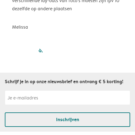
verschillende lay-outs van foto's moeten zijn ipv 10
dezelfde op andere plaatsen
P
Melissa
filled-pagination
outlined-paginatio
outlined-paginat
outlined-pagin
outlined-pag
outlined-p
Schrijf je in op onze nieuwsbrief en ontvang € 5 korting!
Inschrijven