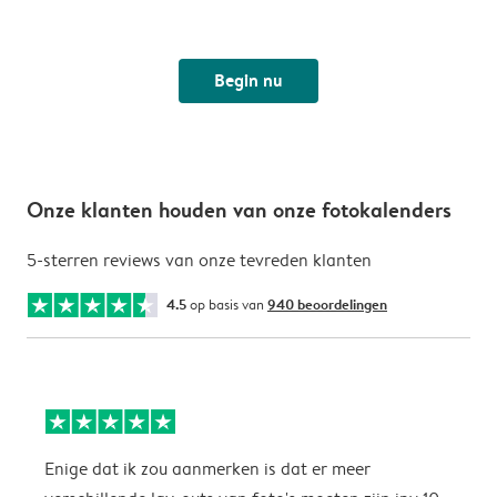
Begin nu
Onze klanten houden van onze fotokalenders
5-sterren reviews van onze tevreden klanten
4.5
op basis van
940 beoordelingen
Enige dat ik zou aanmerken is dat er meer
P