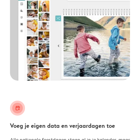
calendar_plus
Voeg je eigen data en verjaardagen toe
Alle nationale feestdagen staan al in je kalender, maar