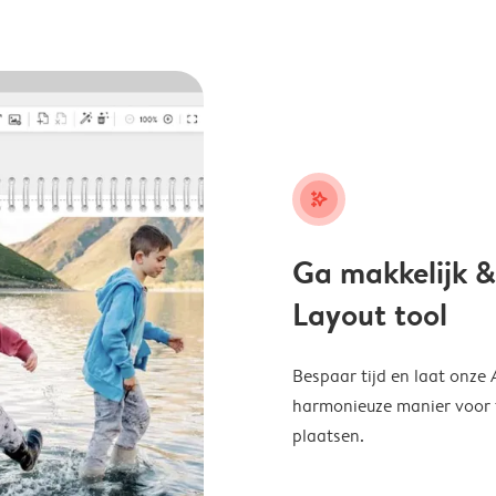
stars_plus
Ga makkelijk &
Layout tool
Bespaar tijd en laat onze
harmonieuze manier voor te
plaatsen.