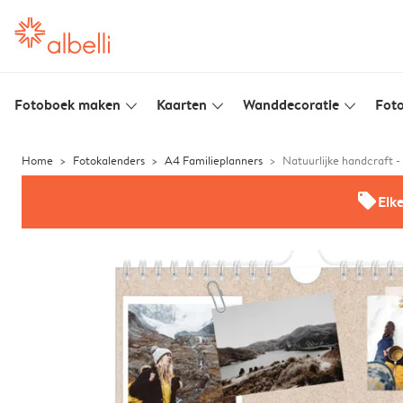
Fotoboek maken
Kaarten
Wanddecoratie
Foto
slim_arrow_down
slim_arrow_down
slim_arrow_down
Home
Fotokalenders
A4 Familieplanners
Natuurlijke handcraft -
offers
Elk