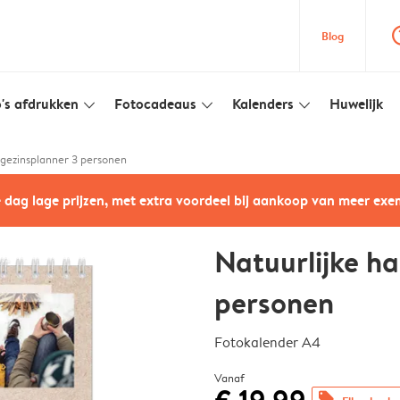
question
Blog
's afdrukken
Fotocadeaus
Kalenders
Huwelijk
slim_arrow_down
slim_arrow_down
slim_arrow_down
 gezinsplanner 3 personen
e dag lage prijzen, met extra voordeel bij aankoop van meer ex
Natuurlijke ha
personen
Fotokalender A4
Vanaf
offers