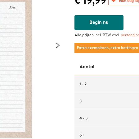
€ 19,99
Elke dag la
Begin nu
Alle prijzen incl. BTW excl.
verzendin
Extra exemplaren, extra kortingen
Aantal
1 - 2
3
4 - 5
6+