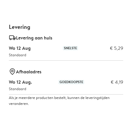
Levering
delivery_standard_v2
Levering aan huis
Wo 12 Aug
€ 5,29
SNELSTE
Standaard
marker-pin
Afhaaladres
Wo 12 Aug.
€ 4,19
GOEDKOOPSTE
Standaard
Als je meerdere producten bestelt, kunnen de leveringstijden
veranderen.