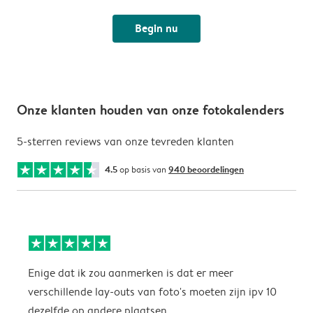
Begin nu
Onze klanten houden van onze fotokalenders
5-sterren reviews van onze tevreden klanten
4.5
op basis van
940 beoordelingen
Enige dat ik zou aanmerken is dat er meer
P
verschillende lay-outs van foto's moeten zijn ipv 10
dezelfde op andere plaatsen