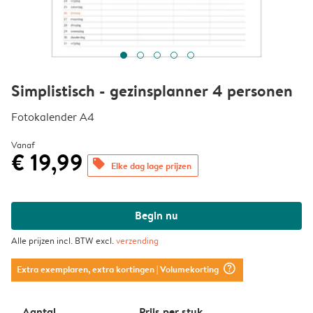
Simplistisch - gezinsplanner 4 personen
Fotokalender A4
Vanaf
€ 19,99
offers
Elke dag lage prijzen
Begin nu
Alle prijzen incl. BTW excl.
verzending
question_mark_circle
Extra exemplaren, extra kortingen
| Volumekorting
Aantal
Prijs per stuk