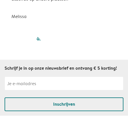
P
Melissa
filled-pagination
outlined-paginatio
outlined-paginat
outlined-pagin
outlined-pag
outlined-p
Schrijf je in op onze nieuwsbrief en ontvang € 5 korting!
Inschrijven