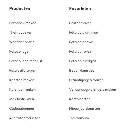
Producten
Favorieten
Fotoboek maken
Poster maken
Themaboeken
Foto op aluminium
Wanddecoratie
Foto op canvas
Fotocollage
Foto op forex
Fotocollage met lijst
Foto op plexiglas
Foto’s afdrukken
Bedankkaartjes
Kaarten maken
Uitnodigingen maken
Kalender maken
Verjaardagskalenders maken
Mok bedrukken
Kerstkaarten
Cadeaubonnen
Nieuwjaarskaarten
Alle fotoproducten
Trouwalbum