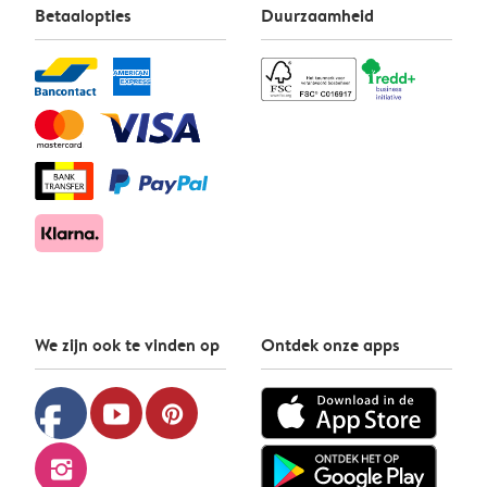
Betaalopties
Duurzaamheid
We zijn ook te vinden op
Ontdek onze apps
facebook
youtube
pinterest
instagram