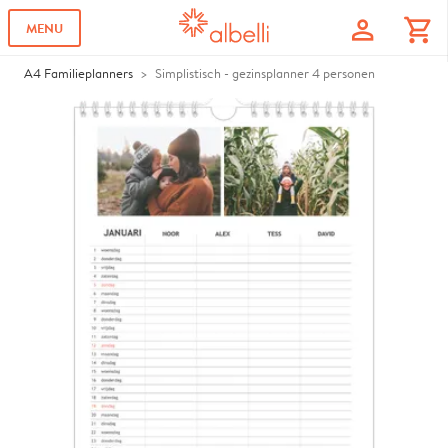
profile
shopping_cart
MENU
A4 Familieplanners
Simplistisch - gezinsplanner 4 personen