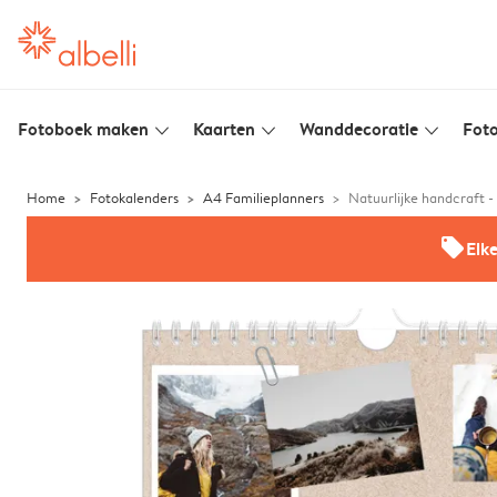
Fotoboek maken
Kaarten
Wanddecoratie
Foto
slim_arrow_down
slim_arrow_down
slim_arrow_down
Home
Fotokalenders
A4 Familieplanners
Natuurlijke handcraft -
offers
Elk