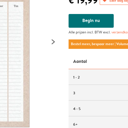
€ 19,99
Elke dag la
Begin nu
Alle prijzen incl. BTW excl.
verzendko
Bestel meer, bespaar meer
| Volum
Aantal
1 - 2
3
4 - 5
6+