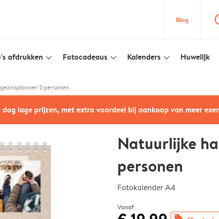
question
Blog
's afdrukken
Fotocadeaus
Kalenders
Huwelijk
slim_arrow_down
slim_arrow_down
slim_arrow_down
 gezinsplanner 5 personen
e dag lage prijzen, met extra voordeel bij aankoop van meer ex
Natuurlijke ha
personen
Fotokalender A4
Vanaf
offers