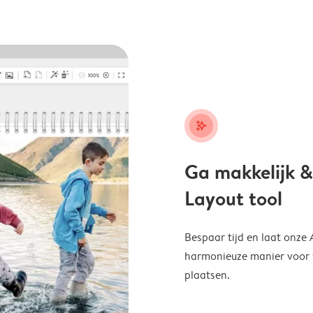
stars_plus
Ga makkelijk &
Layout tool
Bespaar tijd en laat onze
harmonieuze manier voor te
plaatsen.