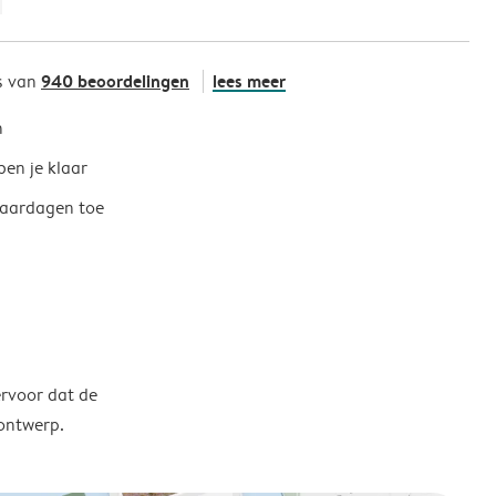
940 beoordelingen
lees meer
s van
h
ben je klaar
jaardagen toe
ervoor dat de
 ontwerp.