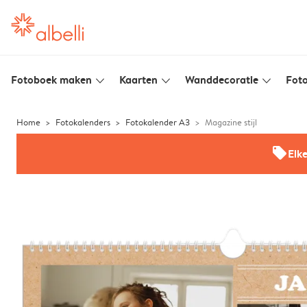
Fotoboek maken
Kaarten
Wanddecoratie
Foto
slim_arrow_down
slim_arrow_down
slim_arrow_down
Home
Fotokalenders
Fotokalender A3
Magazine stijl
offers
Elk