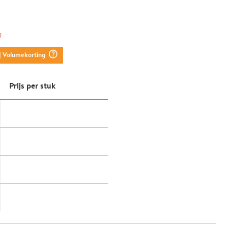
g
question_mark_circle
| Volumekorting
Prijs per stuk