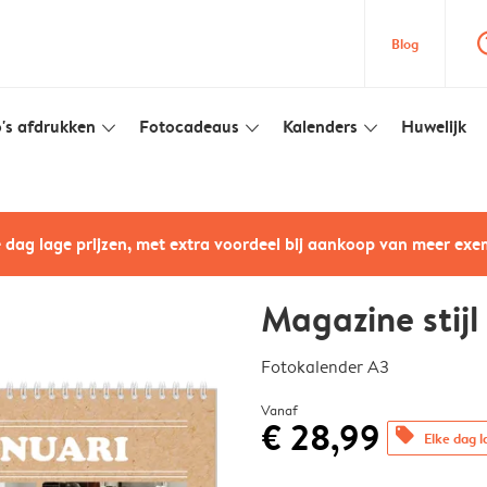
question
Blog
's afdrukken
Fotocadeaus
Kalenders
Huwelijk
slim_arrow_down
slim_arrow_down
slim_arrow_down
e dag lage prijzen, met extra voordeel bij aankoop van meer ex
Magazine stijl
Fotokalender A3
Vanaf
€ 28,99
offers
Elke dag l