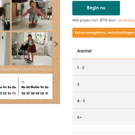
Begin nu
Alle prijzen incl. BTW excl.
verzendin
Extra exemplaren, extra kortingen
Aantal
1 - 2
3
4 - 5
6+