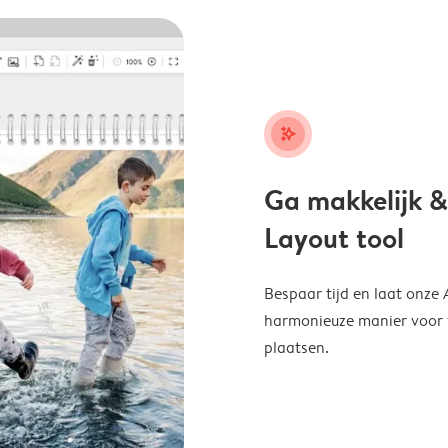
stars_plus
Ga makkelijk &
Layout tool
Bespaar tijd en laat onze
harmonieuze manier voor te
plaatsen.