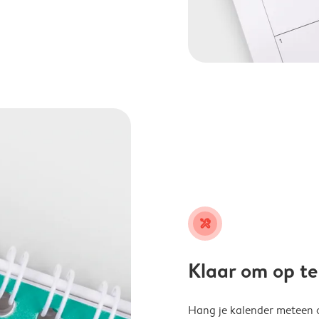
tools
Klaar om op t
Hang je kalender meteen o