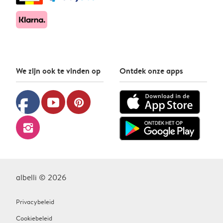
We zijn ook te vinden op
Ontdek onze apps
facebook
youtube
pinterest
instagram
albelli © 2026
Privacybeleid
Cookiebeleid