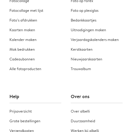
Fotocollage
Foto op forex
Fotocollage met lijst
Foto op plexiglas
Foto’s afdrukken
Bedankkaartjes
Kaarten maken
Uitnodigingen maken
Kalender maken
Verjaardagskalenders maken
Mok bedrukken
Kerstkaarten
Cadeaubonnen
Nieuwjaarskaarten
Alle fotoproducten
Trouwalbum
Help
Over ons
Prijsoverzicht
Over albelli
Grote bestellingen
Duurzaamheid
Verzendkosten
Werken bij albelli