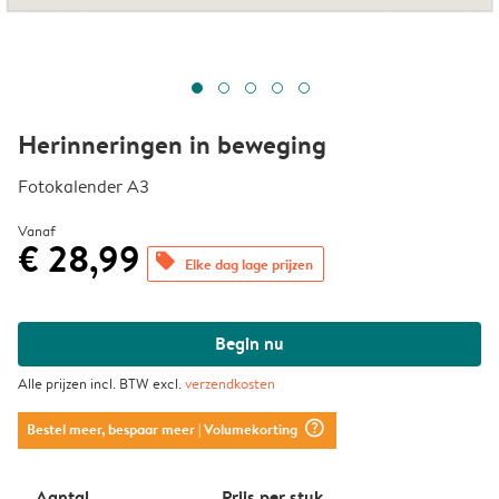
Herinneringen in beweging
Fotokalender A3
Vanaf
€ 28,99
offers
Elke dag lage prijzen
Begin nu
Alle prijzen incl. BTW excl.
verzendkosten
question_mark_circle
Bestel meer, bespaar meer
| Volumekorting
Aantal
Prijs per stuk