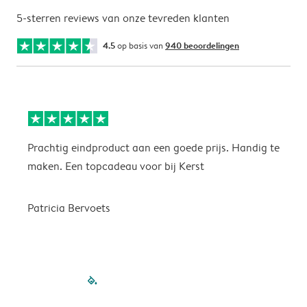
5-sterren reviews van onze tevreden klanten
4.5
op basis van
940 beoordelingen
Prachtig eindproduct aan een goede prijs. Handig te
H
maken. Een topcadeau voor bij Kerst
Patricia Bervoets
filled-pagination
outlined-paginatio
outlined-paginat
outlined-pagin
outlined-pag
outlined-p