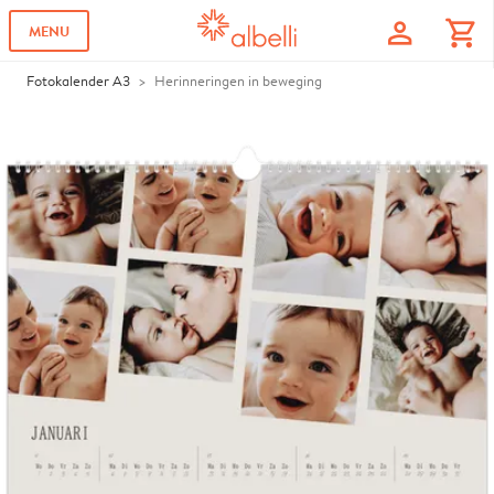
profile
shopping_cart
MENU
Fotokalender A3
Herinneringen in beweging