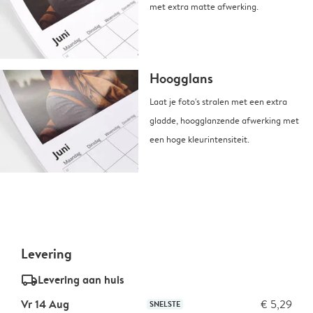
met extra matte afwerking.
Hoogglans
Laat je foto's stralen met een extra
gladde, hoogglanzende afwerking met
een hoge kleurintensiteit.
Levering
delivery_standard_v2
Levering aan huis
Vr 14 Aug
€ 5,29
SNELSTE