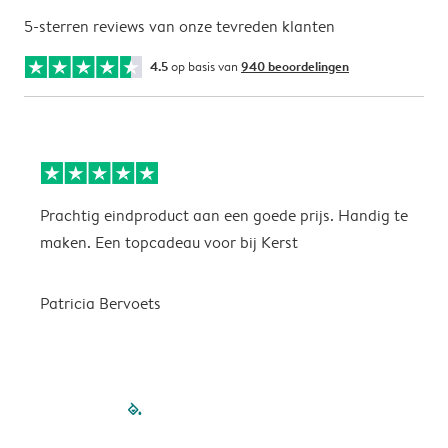
5-sterren reviews van onze tevreden klanten
4.5
op basis van
940 beoordelingen
Prachtig eindproduct aan een goede prijs. Handig te
H
maken. Een topcadeau voor bij Kerst
Patricia Bervoets
filled-pagination
outlined-paginatio
outlined-paginat
outlined-pagin
outlined-pag
outlined-p