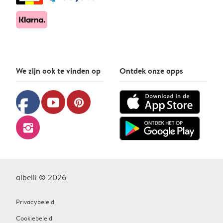
We zijn ook te vinden op
Ontdek onze apps
facebook
youtube
pinterest
instagram
albelli © 2026
Privacybeleid
Cookiebeleid