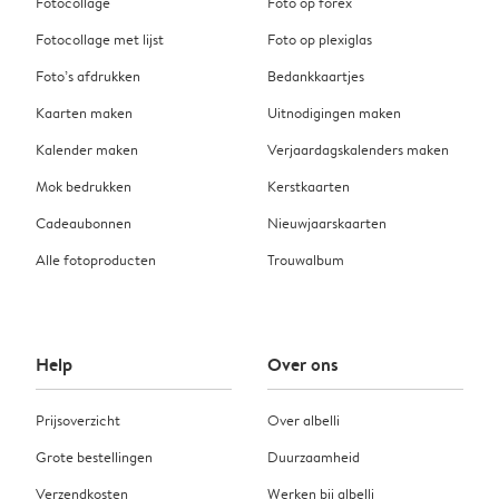
Fotocollage
Foto op forex
Fotocollage met lijst
Foto op plexiglas
Foto’s afdrukken
Bedankkaartjes
Kaarten maken
Uitnodigingen maken
Kalender maken
Verjaardagskalenders maken
Mok bedrukken
Kerstkaarten
Cadeaubonnen
Nieuwjaarskaarten
Alle fotoproducten
Trouwalbum
Help
Over ons
Prijsoverzicht
Over albelli
Grote bestellingen
Duurzaamheid
Verzendkosten
Werken bij albelli