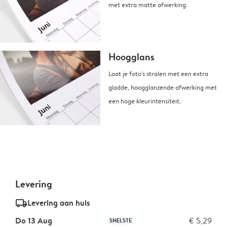
met extra matte afwerking.
Hoogglans
Laat je foto's stralen met een extra
gladde, hoogglanzende afwerking met
een hoge kleurintensiteit.
Levering
delivery_standard_v2
Levering aan huis
Do 13 Aug
€ 5,29
SNELSTE