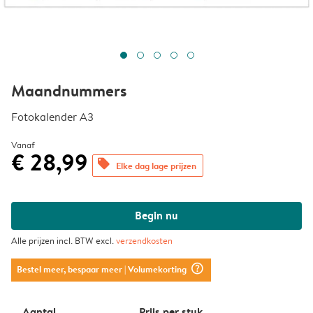
Maandnummers
Fotokalender A3
Vanaf
€ 28,99
offers
Elke dag lage prijzen
Begin nu
Alle prijzen incl. BTW excl.
verzendkosten
question_mark_circle
Bestel meer, bespaar meer
| Volumekorting
Aantal
Prijs per stuk