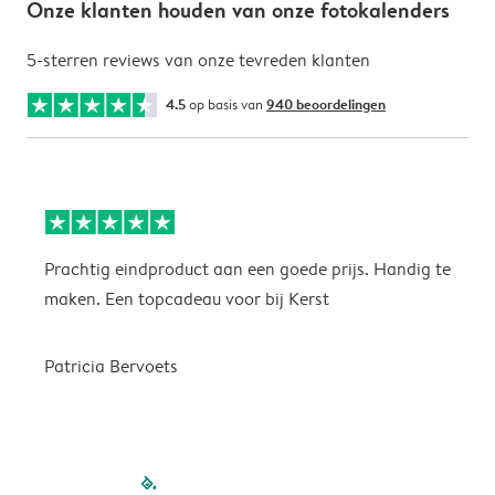
Onze klanten houden van onze fotokalenders
5-sterren reviews van onze tevreden klanten
4.5
op basis van
940 beoordelingen
Prachtig eindproduct aan een goede prijs. Handig te
H
maken. Een topcadeau voor bij Kerst
Patricia Bervoets
filled-pagination
outlined-paginatio
outlined-paginat
outlined-pagin
outlined-pag
outlined-p