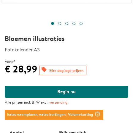
Bloemen illustraties
Fotokalender A3
Vanaf
€ 28,99
offers
Elke dag lage prijzen
Begin nu
Alle prijzen incl. BTW excl.
verzending
question_mark_circle
Extra exemplaren, extra kortingen
| Volumekorting
Aantal
Prijs per stuk