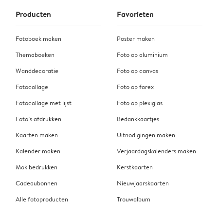
Producten
Favorieten
Fotoboek maken
Poster maken
Themaboeken
Foto op aluminium
Wanddecoratie
Foto op canvas
Fotocollage
Foto op forex
Fotocollage met lijst
Foto op plexiglas
Foto’s afdrukken
Bedankkaartjes
Kaarten maken
Uitnodigingen maken
Kalender maken
Verjaardagskalenders maken
Mok bedrukken
Kerstkaarten
Cadeaubonnen
Nieuwjaarskaarten
Alle fotoproducten
Trouwalbum