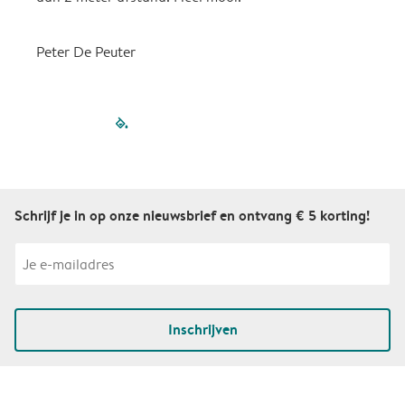
Peter De Peuter
filled-pagination
outlined-paginatio
outlined-paginat
outlined-pagin
outlined-pag
outlined-p
Schrijf je in op onze nieuwsbrief en ontvang € 5 korting!
Inschrijven