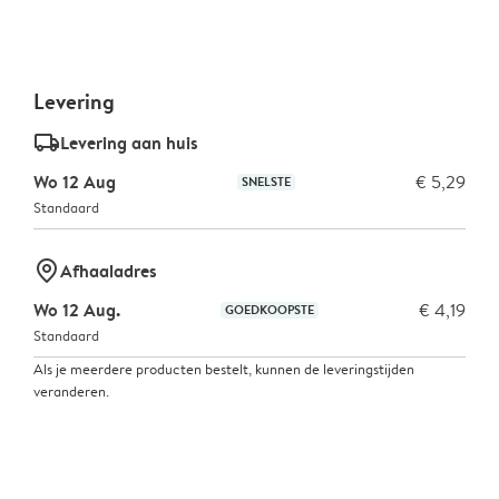
Levering
delivery_standard_v2
Levering aan huis
Wo 12 Aug
€ 5,29
SNELSTE
Standaard
marker-pin
Afhaaladres
Wo 12 Aug.
€ 4,19
GOEDKOOPSTE
Standaard
Als je meerdere producten bestelt, kunnen de leveringstijden
veranderen.