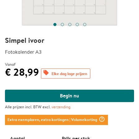
Simpel ivoor
Fotokalender A3
Vanaf
€ 28,99
offers
Elke dag lage prijzen
Begin nu
Alle prijzen incl. BTW excl.
verzending
question_mark_circle
Extra exemplaren, extra kortingen
| Volumekorting
Aantal
Prijs per stuk