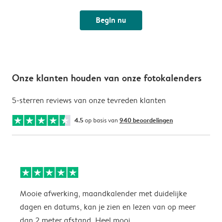
Begin nu
Onze klanten houden van onze fotokalenders
5-sterren reviews van onze tevreden klanten
4.5
op basis van
940 beoordelingen
Mooie afwerking, maandkalender met duidelijke
H
dagen en datums, kan je zien en lezen van op meer
z
dan 2 meter afstand. Heel mooi.