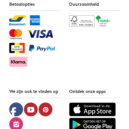
Betaalopties
Duurzaamheid
We zijn ook te vinden op
Ontdek onze apps
facebook
youtube
pinterest
instagram