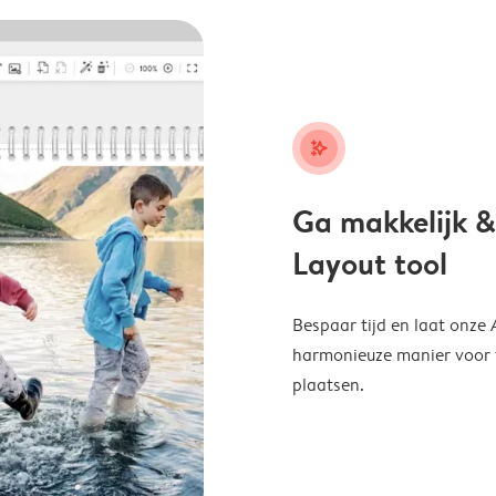
stars_plus
Ga makkelijk &
Layout tool
Bespaar tijd en laat onze
harmonieuze manier voor te
plaatsen.