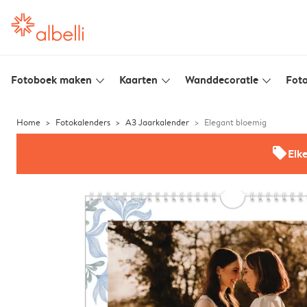
Fotoboek maken
Kaarten
Wanddecoratie
Foto
slim_arrow_down
slim_arrow_down
slim_arrow_down
Home
Fotokalenders
A3 Jaarkalender
Elegant bloemig
offers
Elk