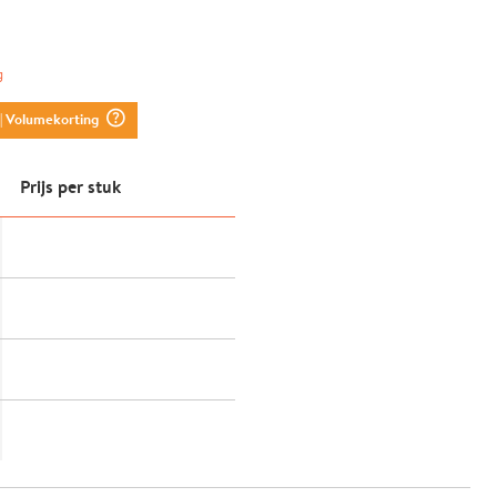
g
question_mark_circle
| Volumekorting
Prijs per stuk