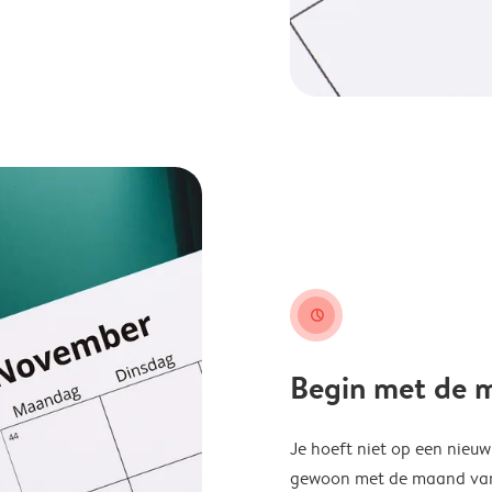
clock
Begin met de ma
Je hoeft niet op een nieu
gewoon met de maand van j