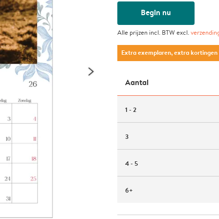
Begin nu
Alle prijzen incl. BTW excl.
verzendin
Extra exemplaren, extra kortingen
Aantal
1 - 2
3
4 - 5
6+