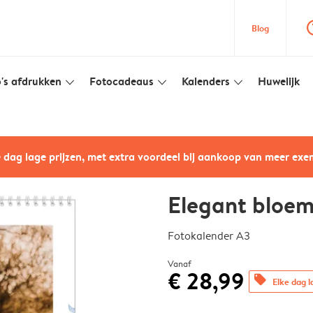
question
Blog
's afdrukken
Fotocadeaus
Kalenders
Huwelijk
slim_arrow_down
slim_arrow_down
slim_arrow_down
e dag lage prijzen, met extra voordeel bij aankoop van meer ex
Elegant bloem
Fotokalender A3
Vanaf
€ 28,99
offers
Elke dag l