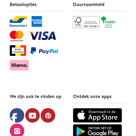
Betaalopties
Duurzaamheid
We zijn ook te vinden op
Ontdek onze apps
facebook
youtube
pinterest
instagram