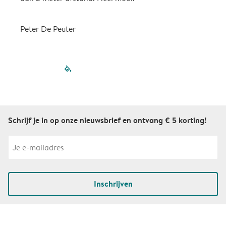
Peter De Peuter
filled-pagination
outlined-paginatio
outlined-paginat
outlined-pagin
outlined-pag
outlined-p
Schrijf je in op onze nieuwsbrief en ontvang € 5 korting!
Inschrijven