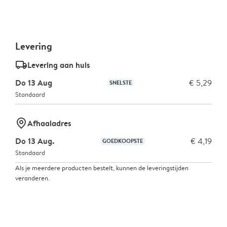
Levering
delivery_standard_v2
Levering aan huis
Do 13 Aug
€ 5,29
SNELSTE
Standaard
marker-pin
Afhaaladres
Do 13 Aug.
€ 4,19
GOEDKOOPSTE
Standaard
Als je meerdere producten bestelt, kunnen de leveringstijden
veranderen.