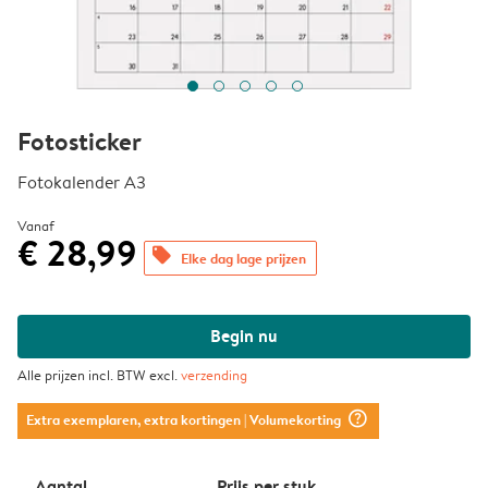
Fotosticker
Fotokalender A3
Vanaf
€ 28,99
offers
Elke dag lage prijzen
Begin nu
Alle prijzen incl. BTW excl.
verzending
question_mark_circle
Extra exemplaren, extra kortingen
| Volumekorting
Aantal
Prijs per stuk