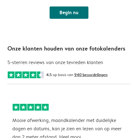
Begin nu
Onze klanten houden van onze fotokalenders
5-sterren reviews van onze tevreden klanten
4.5
op basis van
940 beoordelingen
Mooie afwerking, maandkalender met duidelijke
H
dagen en datums, kan je zien en lezen van op meer
z
dan 2 meter afstand. Heel mooi.