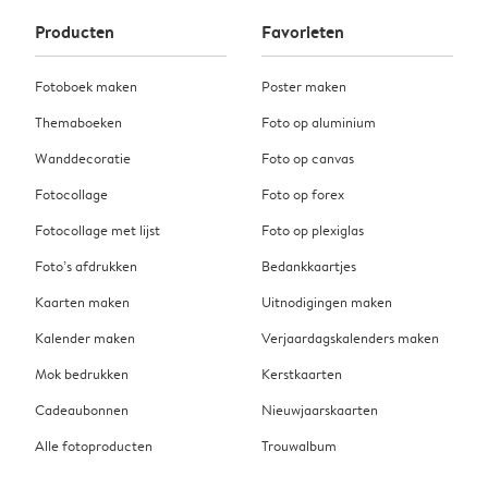
Producten
Favorieten
Fotoboek maken
Poster maken
Themaboeken
Foto op aluminium
Wanddecoratie
Foto op canvas
Fotocollage
Foto op forex
Fotocollage met lijst
Foto op plexiglas
Foto’s afdrukken
Bedankkaartjes
Kaarten maken
Uitnodigingen maken
Kalender maken
Verjaardagskalenders maken
Mok bedrukken
Kerstkaarten
Cadeaubonnen
Nieuwjaarskaarten
Alle fotoproducten
Trouwalbum