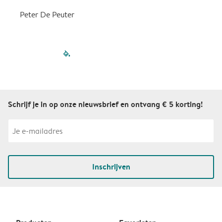
Peter De Peuter
filled-pagination
outlined-paginatio
outlined-paginat
outlined-pagin
outlined-pag
outlined-p
Schrijf je in op onze nieuwsbrief en ontvang € 5 korting!
Inschrijven