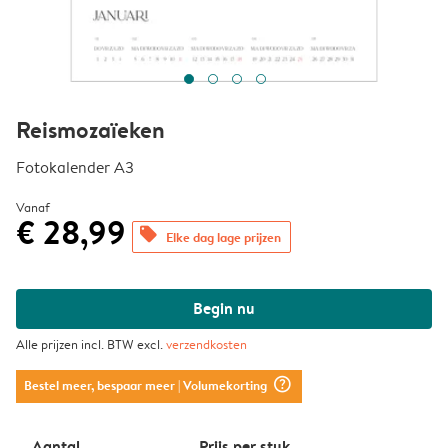
Reismozaïeken
Fotokalender A3
Vanaf
€ 28,99
offers
Elke dag lage prijzen
Begin nu
Alle prijzen incl. BTW excl.
verzendkosten
question_mark_circle
Bestel meer, bespaar meer
| Volumekorting
Aantal
Prijs per stuk