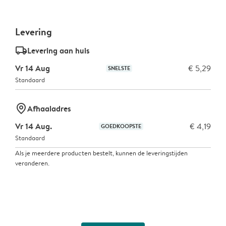
Levering
delivery_standard_v2
Levering aan huis
Vr 14 Aug
€ 5,29
SNELSTE
Standaard
marker-pin
Afhaaladres
Vr 14 Aug.
€ 4,19
GOEDKOOPSTE
Standaard
Als je meerdere producten bestelt, kunnen de leveringstijden
veranderen.