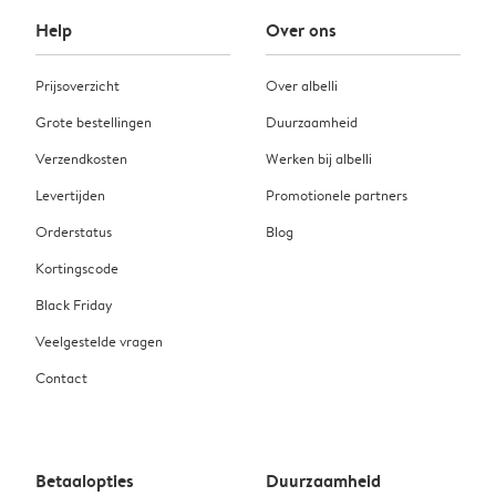
Help
Over ons
Prijsoverzicht
Over albelli
Grote bestellingen
Duurzaamheid
Verzendkosten
Werken bij albelli
Levertijden
Promotionele partners
Orderstatus
Blog
Kortingscode
Black Friday
Veelgestelde vragen
Contact
Betaalopties
Duurzaamheid