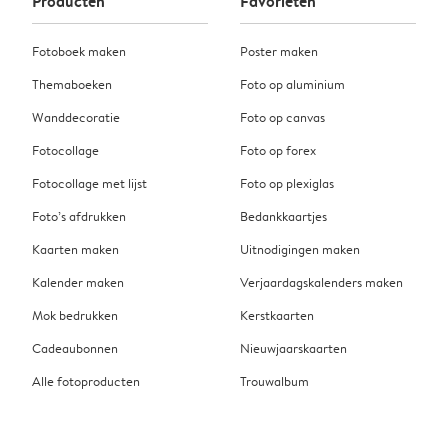
Producten
Favorieten
Fotoboek maken
Poster maken
Themaboeken
Foto op aluminium
Wanddecoratie
Foto op canvas
Fotocollage
Foto op forex
Fotocollage met lijst
Foto op plexiglas
Foto’s afdrukken
Bedankkaartjes
Kaarten maken
Uitnodigingen maken
Kalender maken
Verjaardagskalenders maken
Mok bedrukken
Kerstkaarten
Cadeaubonnen
Nieuwjaarskaarten
Alle fotoproducten
Trouwalbum