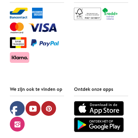
We zijn ook te vinden op
Ontdek onze apps
facebook
youtube
pinterest
instagram