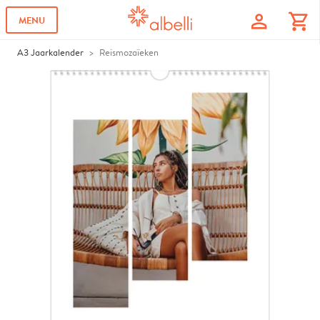
profile
shopping_cart
MENU
A3 Jaarkalender
Reismozaïeken