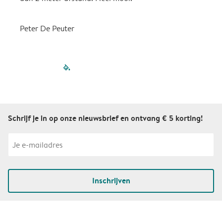
Peter De Peuter
filled-pagination
outlined-paginatio
outlined-paginat
outlined-pagin
outlined-pag
outlined-p
Schrijf je in op onze nieuwsbrief en ontvang € 5 korting!
Inschrijven