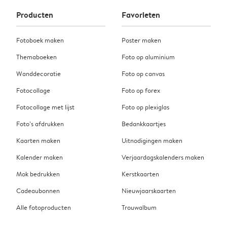
Producten
Favorieten
Fotoboek maken
Poster maken
Themaboeken
Foto op aluminium
Wanddecoratie
Foto op canvas
Fotocollage
Foto op forex
Fotocollage met lijst
Foto op plexiglas
Foto’s afdrukken
Bedankkaartjes
Kaarten maken
Uitnodigingen maken
Kalender maken
Verjaardagskalenders maken
Mok bedrukken
Kerstkaarten
Cadeaubonnen
Nieuwjaarskaarten
Alle fotoproducten
Trouwalbum