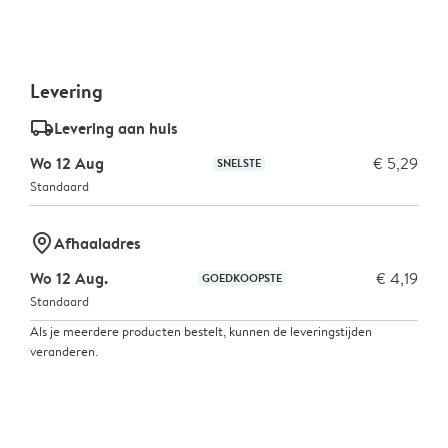
Levering
delivery_standard_v2
Levering aan huis
Wo 12 Aug
€ 5,29
SNELSTE
Standaard
marker-pin
Afhaaladres
Wo 12 Aug.
€ 4,19
GOEDKOOPSTE
Standaard
Als je meerdere producten bestelt, kunnen de leveringstijden
veranderen.