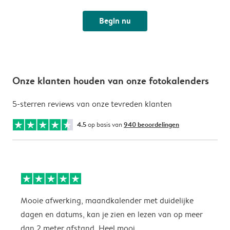
Begin nu
Onze klanten houden van onze fotokalenders
5-sterren reviews van onze tevreden klanten
4.5
op basis van
940 beoordelingen
Mooie afwerking, maandkalender met duidelijke
H
dagen en datums, kan je zien en lezen van op meer
z
dan 2 meter afstand. Heel mooi.