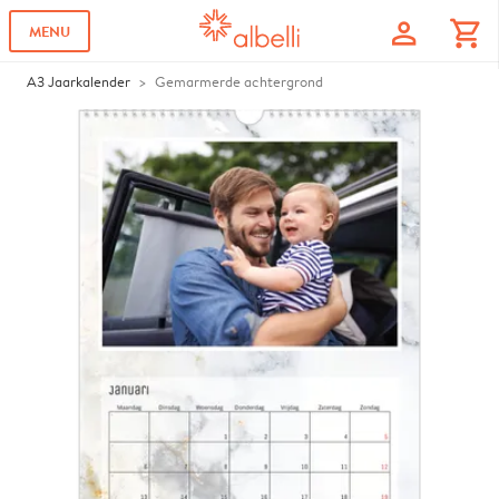
profile
shopping_cart
MENU
A3 Jaarkalender
Gemarmerde achtergrond