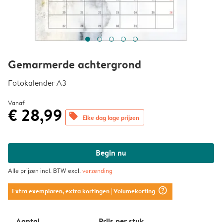
Gemarmerde achtergrond
Fotokalender A3
Vanaf
€ 28,99
offers
Elke dag lage prijzen
Begin nu
Alle prijzen incl. BTW excl.
verzending
question_mark_circle
Extra exemplaren, extra kortingen
| Volumekorting
Aantal
Prijs per stuk