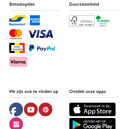
Betaalopties
Duurzaamheid
We zijn ook te vinden op
Ontdek onze apps
facebook
youtube
pinterest
instagram