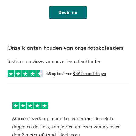
Begin nu
Onze klanten houden van onze fotokalenders
5-sterren reviews van onze tevreden klanten
4.5
op basis van
940 beoordelingen
Mooie afwerking, maandkalender met duidelijke
H
dagen en datums, kan je zien en lezen van op meer
z
dan 2 meter afstand. Heel mooi.