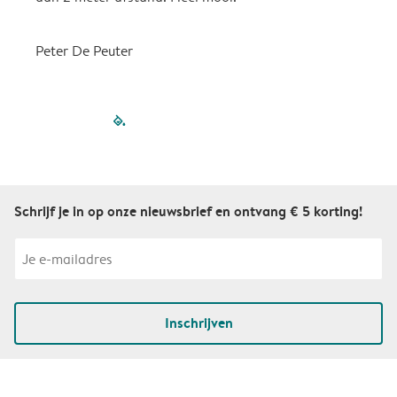
Peter De Peuter
filled-pagination
outlined-paginatio
outlined-paginat
outlined-pagin
outlined-pag
outlined-p
Schrijf je in op onze nieuwsbrief en ontvang € 5 korting!
Inschrijven