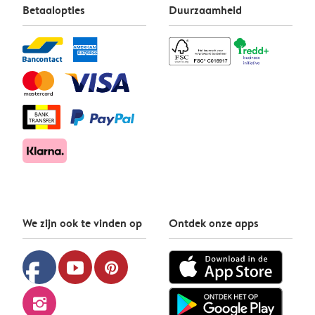
Betaalopties
Duurzaamheid
We zijn ook te vinden op
Ontdek onze apps
facebook
youtube
pinterest
instagram