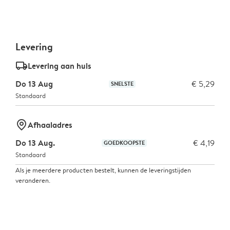
Levering
delivery_standard_v2
Levering aan huis
Do 13 Aug
€ 5,29
SNELSTE
Standaard
marker-pin
Afhaaladres
Do 13 Aug.
€ 4,19
GOEDKOOPSTE
Standaard
Als je meerdere producten bestelt, kunnen de leveringstijden
veranderen.