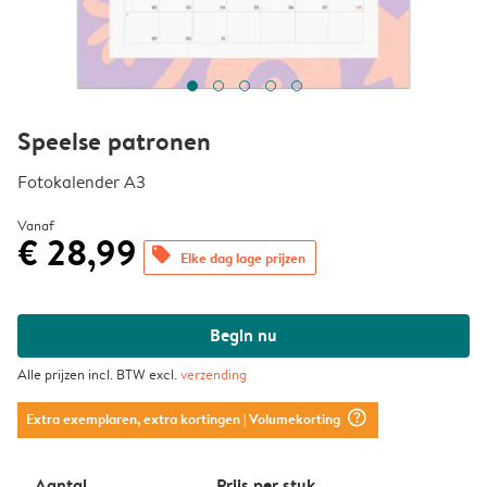
Speelse patronen
Fotokalender A3
Vanaf
€ 28,99
offers
Elke dag lage prijzen
Begin nu
Alle prijzen incl. BTW excl.
verzending
question_mark_circle
Extra exemplaren, extra kortingen
| Volumekorting
Aantal
Prijs per stuk