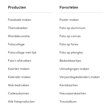
Producten
Favorieten
Fotoboek maken
Poster maken
Themaboeken
Foto op aluminium
Wanddecoratie
Foto op canvas
Fotocollage
Foto op forex
Fotocollage met lijst
Foto op plexiglas
Foto’s afdrukken
Bedankkaartjes
Kaarten maken
Uitnodigingen maken
Kalender maken
Verjaardagskalenders maken
Mok bedrukken
Kerstkaarten
Cadeaubonnen
Nieuwjaarskaarten
Alle fotoproducten
Trouwalbum