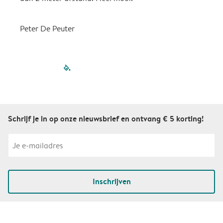
Peter De Peuter
filled-pagination
outlined-paginatio
outlined-paginat
outlined-pagin
outlined-pag
outlined-p
Schrijf je in op onze nieuwsbrief en ontvang € 5 korting!
Inschrijven