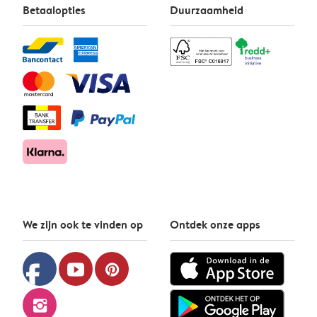
Betaalopties
Duurzaamheid
We zijn ook te vinden op
Ontdek onze apps
facebook
youtube
pinterest
instagram