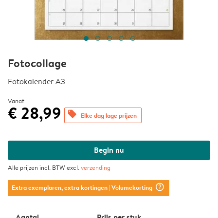
Fotocollage
Fotokalender A3
Vanaf
€ 28,99
offers
Elke dag lage prijzen
Begin nu
Alle prijzen incl. BTW excl.
verzending
question_mark_circle
Extra exemplaren, extra kortingen
| Volumekorting
Aantal
Prijs per stuk