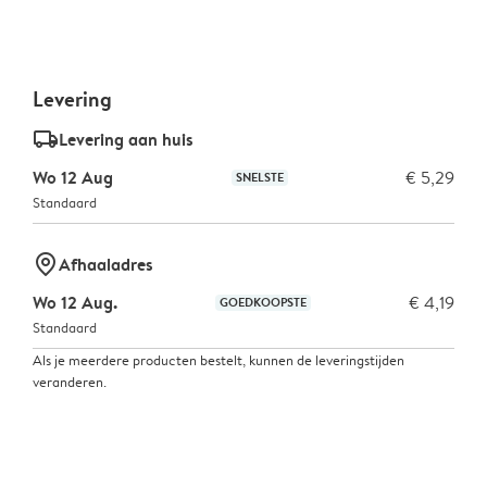
Levering
delivery_standard_v2
Levering aan huis
Wo 12 Aug
€ 5,29
SNELSTE
Standaard
marker-pin
Afhaaladres
Wo 12 Aug.
€ 4,19
GOEDKOOPSTE
Standaard
Als je meerdere producten bestelt, kunnen de leveringstijden
veranderen.