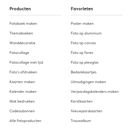
Producten
Favorieten
Fotoboek maken
Poster maken
Themaboeken
Foto op aluminium
Wanddecoratie
Foto op canvas
Fotocollage
Foto op forex
Fotocollage met lijst
Foto op plexiglas
Foto’s afdrukken
Bedankkaartjes
Kaarten maken
Uitnodigingen maken
Kalender maken
Verjaardagskalenders maken
Mok bedrukken
Kerstkaarten
Cadeaubonnen
Nieuwjaarskaarten
Alle fotoproducten
Trouwalbum