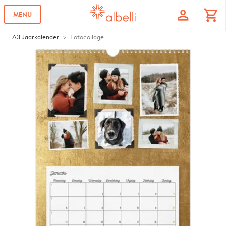
profile
shopping_cart
MENU
A3 Jaarkalender
Fotocollage