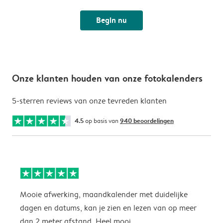
Begin nu
Onze klanten houden van onze fotokalenders
5-sterren reviews van onze tevreden klanten
4.5
op basis van
940 beoordelingen
Mooie afwerking, maandkalender met duidelijke
H
dagen en datums, kan je zien en lezen van op meer
z
dan 2 meter afstand. Heel mooi.