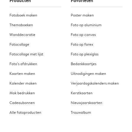
Producten
Favorieten
Fotoboek maken
Poster maken
Themaboeken
Foto op aluminium
Wanddecoratie
Foto op canvas
Fotocollage
Foto op forex
Fotocollage met lijst
Foto op plexiglas
Foto’s afdrukken
Bedankkaartjes
Kaarten maken
Uitnodigingen maken
Kalender maken
Verjaardagskalenders maken
Mok bedrukken
Kerstkaarten
Cadeaubonnen
Nieuwjaarskaarten
Alle fotoproducten
Trouwalbum