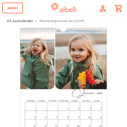
profile
shopping_cart
MENU
A3 Jaarkalender
Momentopnamen en schrift