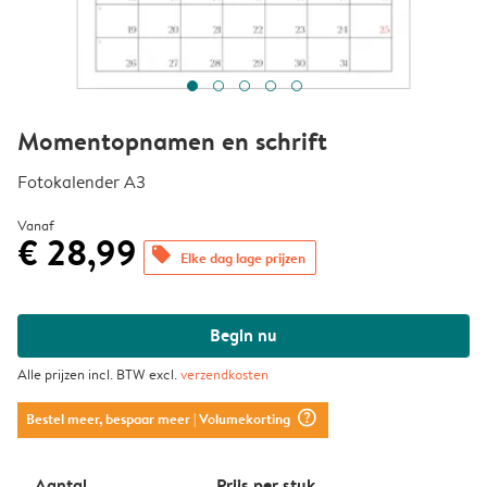
Momentopnamen en schrift
Fotokalender A3
Vanaf
€ 28,99
offers
Elke dag lage prijzen
Begin nu
Alle prijzen incl. BTW excl.
verzendkosten
question_mark_circle
Bestel meer, bespaar meer
| Volumekorting
Aantal
Prijs per stuk