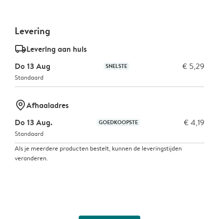
Levering
delivery_standard_v2
Levering aan huis
Do 13 Aug
€ 5,29
SNELSTE
Standaard
marker-pin
Afhaaladres
Do 13 Aug.
€ 4,19
GOEDKOOPSTE
Standaard
Als je meerdere producten bestelt, kunnen de leveringstijden
veranderen.