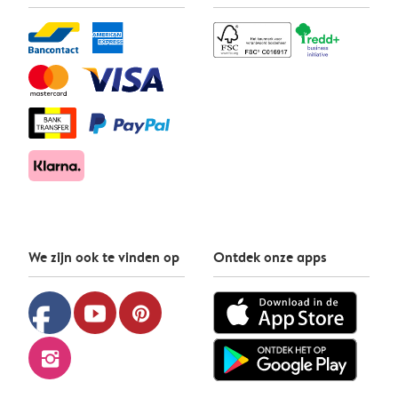
We zijn ook te vinden op
Ontdek onze apps
facebook
youtube
pinterest
instagram