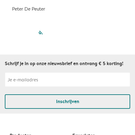
Peter De Peuter
filled-pagination
outlined-paginatio
outlined-paginat
outlined-pagin
outlined-pag
outlined-p
Schrijf je in op onze nieuwsbrief en ontvang € 5 korting!
Inschrijven