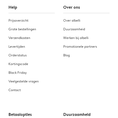
Help
Over ons
Prijsoverzicht
Over albelli
Grote bestellingen
Duurzaamheid
Verzendkosten
Werken bij albelli
Levertijden
Promotionele partners
Orderstatus
Blog
Kortingscode
Black Friday
Veelgestelde vragen
Contact
Betaalopties
Duurzaamheid