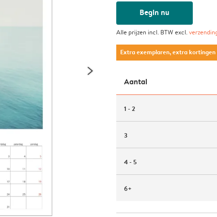
Begin nu
Alle prijzen incl. BTW excl.
verzendin
Extra exemplaren, extra kortingen
Aantal
1 - 2
3
4 - 5
6+