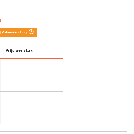
g
question_mark_circle
| Volumekorting
Prijs per stuk