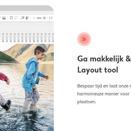
stars_plus
Ga makkelijk &
Layout tool
Bespaar tijd en laat onze
harmonieuze manier voor te
plaatsen.