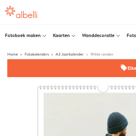
Fotoboek maken
Kaarten
Wanddecoratie
Foto
slim_arrow_down
slim_arrow_down
slim_arrow_down
Home
Fotokalenders
A3 Jaarkalender
Witte randen
offers
Elk