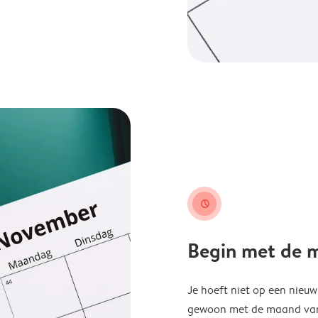
clock
Begin met de ma
Je hoeft niet op een nieu
gewoon met de maand van j