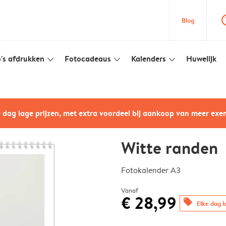
question
Blog
's afdrukken
Fotocadeaus
Kalenders
Huwelijk
slim_arrow_down
slim_arrow_down
slim_arrow_down
e dag lage prijzen, met extra voordeel bij aankoop van meer ex
Witte randen
Fotokalender A3
Vanaf
€ 28,99
offers
Elke dag l